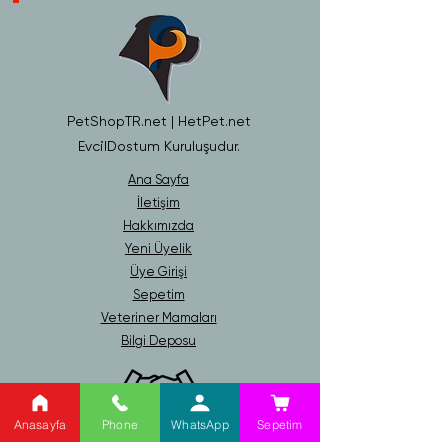
PetShopTR.net | HetPet.net
EvcilDostum Kuruluşudur.
Ana Sayfa
İletişim
Hakkımızda
Yeni Üyelik
Üye Girişi
Sepetim
Veteriner Mamaları
Bilgi Deposu
Anasayfa
Phone
WhatsApp
Sepetim
Gizlilik ve Güvenlik Politikası