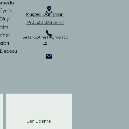
ımızda
Üyelik
Müşteri Danışmanı
irişi
+90 532 063 34 41
etim
riner
petshoptrnet@gmail.co
ları
m
i Deposu
Geri Ödeme