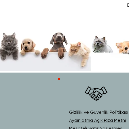
B
Gizlilik ve Güvenlik Politikası
Aydınlatma Açık Rıza Metni
Mesafeli Satış Sözleşmesi