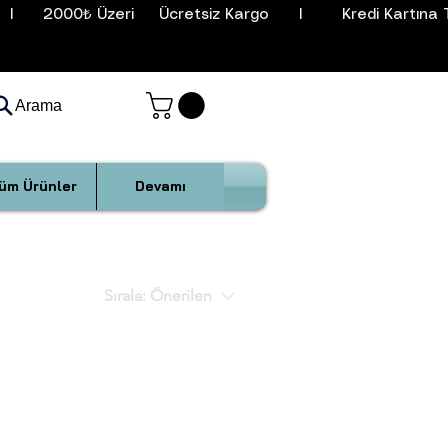
I      2000₺ Üzeri     Ücretsiz Kargo      I        Kredi Kartına T
Arama
üm Ürünler
Devamı
Sırala:
Önerilen