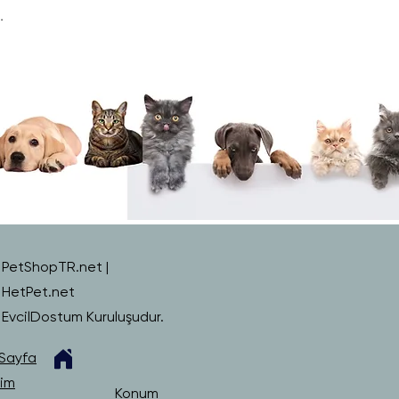
.
PetShopTR.net |
HetPet.net
EvcilDostum Kuruluşudur.
Sayfa
şim
Konum