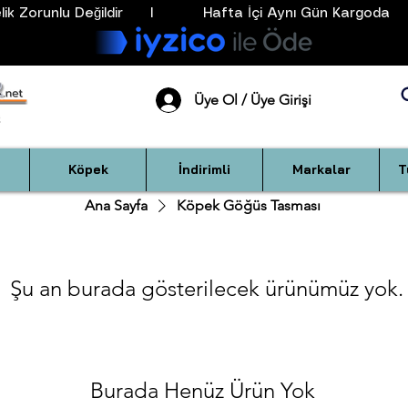
k Zorunlu Değildir      I           Hafta İçi Aynı Gün Kargoda      
Üye Ol / Üye Girişi
Köpek
İndirimli
Markalar
T
Ana Sayfa
Köpek Göğüs Tasması
Şu an burada gösterilecek ürünümüz yok.
Burada Henüz Ürün Yok