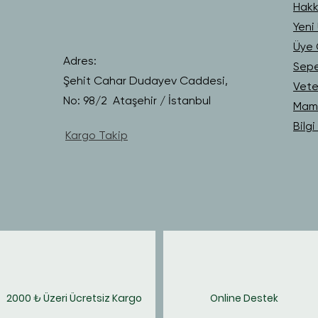
Hakk
Yeni 
Üye G
Adres:
Sep
Şehit Cahar Dudayev Caddesi,
Vete
No: 98/2 Ataşehir / İstanbul
Mama
Bilg
Kargo Takip
2000 ₺ Üzeri Ücretsiz Kargo
Online Destek