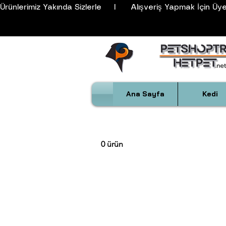
Ürünlerimiz Yakında Sizlerle     I      Alışveriş Yapmak İçin Üyeli
Ana Sayfa
Kedi
0 ürün