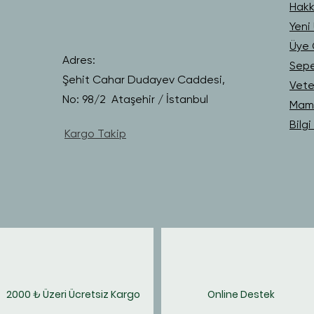
Hakk
Yeni 
Üye G
Adres:
Sep
Şehit Cahar Dudayev Caddesi,
Vete
No: 98/2 Ataşehir / İstanbul
Mama
Bilg
Kargo Takip
2000 ₺ Üzeri Ücretsiz Kargo
Online Destek