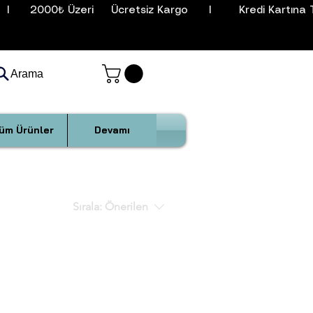
I      2000₺ Üzeri     Ücretsiz Kargo      I        Kredi Kartına T
Arama
üm Ürünler
Devamı
Sırala:
Önerilen