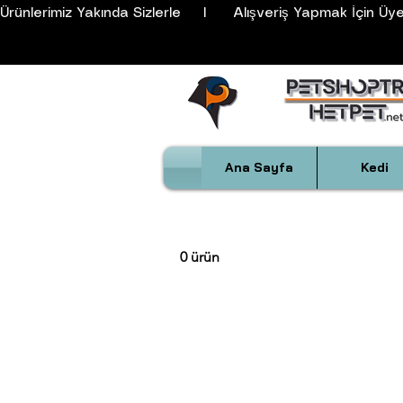
Ürünlerimiz Yakında Sizlerle     I      Alışveriş Yapmak İçin Üyeli
Ana Sayfa
Kedi
0 ürün