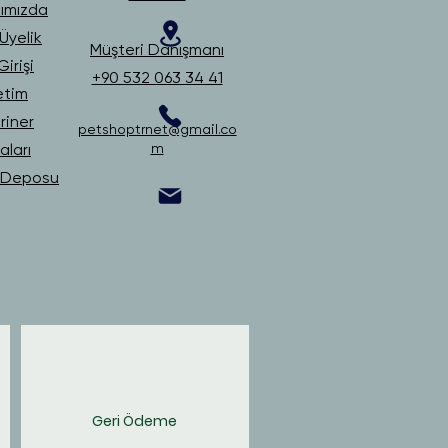
ımızda
Üyelik
Müşteri Danışmanı
irişi
+90 532 063 34 41
etim
riner
petshoptrnet@gmail.co
ları
m
i Deposu
Geri Ödeme