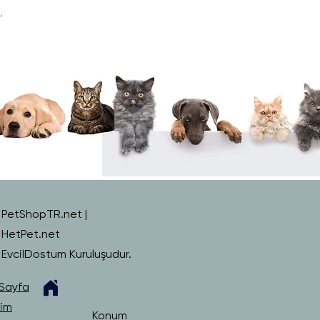
.
PetShopTR.net |
HetPet.net
EvcilDostum Kuruluşudur.
Sayfa
şim
Konum