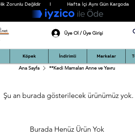
k Zorunlu Değildir      I           Hafta İçi Aynı Gün Kargoda      
Üye Ol / Üye Girişi
Köpek
İndirimli
Markalar
T
Ana Sayfa
**Kedi Mamaları Anne ve Yavru
Şu an burada gösterilecek ürünümüz yok.
Burada Henüz Ürün Yok