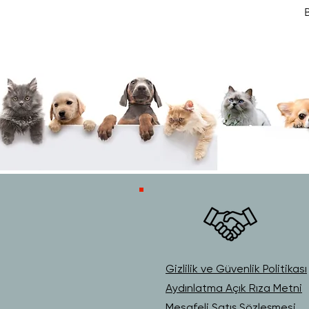
B
Gizlilik ve Güvenlik Politikası
Aydınlatma Açık Rıza Metni
Mesafeli Satış Sözleşmesi