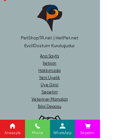
PetShopTR.net | HetPet.net
EvcilDostum Kuruluşudur.
Ana Sayfa
İletişim
Hakkımızda
Yeni Üyelik
Üye Girişi
Sepetim
Veteriner Mamaları
Bilgi Deposu
Anasayfa
Phone
WhatsApp
Sepetim
Gizlilik ve Güvenlik Politikası