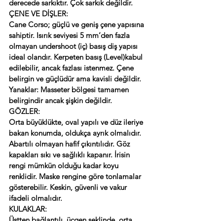
derecede sarkıktır. Çok sarkık değildir.
ÇENE VE DİŞLER:
Cane Corso; güçlü ve geniş çene yapısına 
sahiptir. Isırık seviyesi 5 mm’den fazla 
olmayan undershoot (iç) basış diş yapısı 
ideal olandır. Kerpeten basış (Level)kabul 
edilebilir, ancak fazlası istenmez. Çene 
belirgin ve güçlüdür ama kavisli değildir.
Yanaklar: Masseter bölgesi tamamen 
belirgindir ancak şişkin değildir.
GÖZLER:
Orta büyüklükte, oval yapılı ve düz ileriye 
bakan konumda, oldukça ayrık olmalıdır. 
Abartılı olmayan hafif çıkıntılıdır. Göz 
kapakları sıkı ve sağlıklı kapanır. İrisin 
rengi mümkün olduğu kadar koyu 
renklidir. Maske rengine göre tonlamalar 
gösterebilir. Keskin, güvenli ve vakur 
ifadeli olmalıdır.
KULAKLAR:
Üstten bağlantılı, üçgen şeklinde, orta 