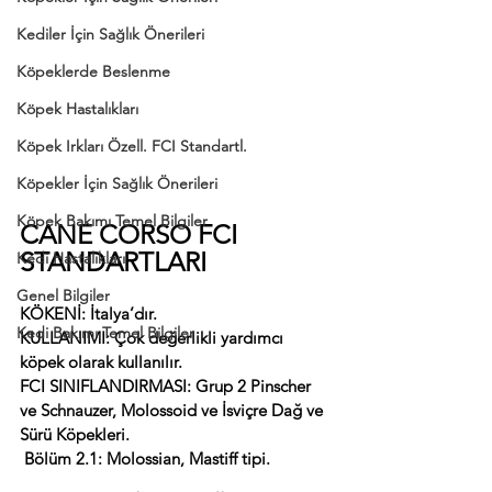
Kediler İçin Sağlık Önerileri
Köpeklerde Beslenme
Köpek Hastalıkları
Köpek Irkları Özell. FCI Standartl.
Köpekler İçin Sağlık Önerileri
Köpek Bakımı Temel Bilgiler
CANE CORSO FCI 
STANDARTLARI
Kedi Hastalıkları
Genel Bilgiler
KÖKENİ:
 İtalya’dır.
Kedi Bakımı Temel Bilgiler
KULLANIMI:
 Çok değerlikli yardımcı 
köpek olarak kullanılır.
FCI SINIFLANDIRMASI:
 Grup 2 Pinscher 
ve Schnauzer, Molossoid ve İsviçre Dağ ve 
Sürü Köpekleri.
 Bölüm 2.1: Molossian, Mastiff tipi.