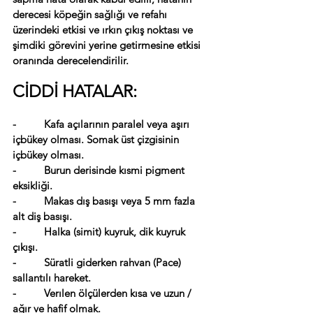
derecesi köpeğin sağlığı ve refahı 
üzerindeki etkisi ve ırkın çıkış noktası ve 
şimdiki görevini yerine getirmesine etkisi 
oranında derecelendirilir.
CİDDİ HATALAR:
-          Kafa açılarının paralel veya aşırı 
içbükey olması. Somak üst çizgisinin 
içbükey olması.
-          Burun derisinde kısmi pigment 
eksikliği.
-          Makas dış basışı veya 5 mm fazla 
alt diş basışı.
-          Halka (simit) kuyruk, dik kuyruk 
çıkışı.
-          Süratli giderken rahvan (Pace) 
sallantılı hareket.
-          Verılen ölçülerden kısa ve uzun / 
ağır ve hafif olmak.