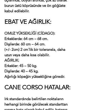
uçlarında, boyun altında, çok az olarak 
burun üstü köprüsünde ve ön göğüste 
kabul edilebilir.
EBAT VE AĞIRLIK:
OMUZ YÜKSEKLİĞİ (CİDAGO):
Erkeklerde: 64 cm – 68 cm.
Dişilerde: 60 cm – 64 cm.
(+/- 2cm) 2 cm'lik bir toleransla, daha 
uzun veya daha kısa olabilir.
AĞIRLIK:
Erkekler: 45 – 50 kg.
Dişilerde: 40 – 45 kg.
Ağırlığı köpeğin yüksekliğine göredir.
CANE CORSO HATALAR:
Irk standardında belirtilen noktaların 
herhangi birinde görülecek standarttan 
sapma hata olarak kabul edilir, hatanın 