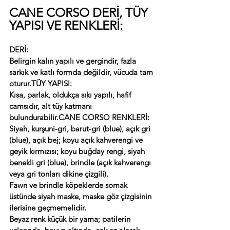
CANE CORSO DERİ, TÜY 
YAPISI VE RENKLERİ:
DERİ:
Belirgin kalın yapılı ve gergindir, fazla 
sarkık ve katlı formda değildir, vücuda tam 
oturur.
TÜY YAPISI:
Kısa, parlak, oldukça sıkı yapılı, hafif 
camsıdır, alt tüy katmanı 
bulundurabilir.
CANE CORSO RENKLERİ:
Siyah, kurşuni-gri, barut-gri (blue), açık gri 
(blue), açık bej; koyu açık kahverengi ve 
geyik kırmızısı; koyu buğday rengi, siyah 
benekli gri (blue), brindle (açık kahverengı 
veya gri tonları dikine çizgili).
Fawn ve brindle köpeklerde somak 
üstünde siyah maske, maske göz çizgisinin 
ilerisine geçmemelidir.
Beyaz renk küçük bir yama; patilerin 