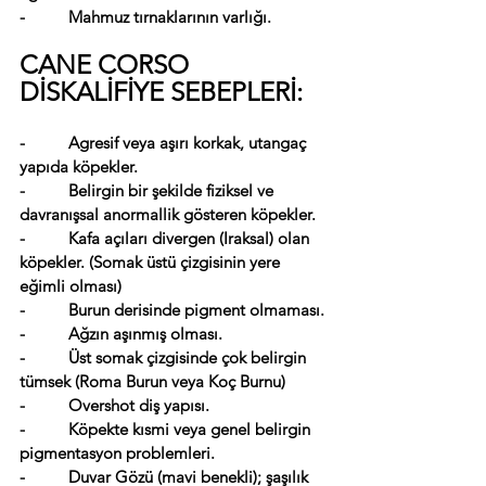
-          Mahmuz tırnaklarının varlığı.
CANE CORSO 
DİSKALİFİYE SEBEPLERİ:
-          Agresif veya aşırı korkak, utangaç 
yapıda köpekler.
-          Belirgin bir şekilde fiziksel ve 
davranışsal anormallik gösteren köpekler.
-          Kafa açıları divergen (Iraksal) olan 
köpekler. (Somak üstü çizgisinin yere 
eğimli olması)
-          Burun derisinde pigment olmaması.
-          
Ağzın aşınmış olması.
-          Üst somak çizgisinde çok belirgin 
tümsek (Roma Burun veya Koç Burnu)
-          Overshot diş yapısı.
-          Köpekte kısmi veya genel belirgin 
pigmentasyon problemleri.
-          Duvar Gözü (mavi benekli); şaşılık 