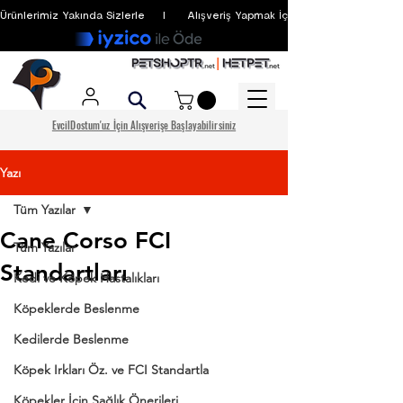
Ürünlerimiz Yakında Sizlerle     I      Alışveriş Yapmak İçin Üyelik Zorunlu Değildir
EvcilDostum'uz İçin Alışverişe Başlayabilirsiniz
Yazı
Tüm Yazılar
Cane Corso FCI
Tüm Yazılar
Standartları
Kedi ve Köpek Hastalıkları
Köpeklerde Beslenme
Kedilerde Beslenme
Köpek Irkları Öz. ve FCI Standartla
Köpekler İçin Sağlık Önerileri