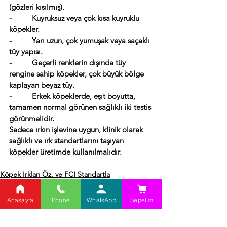
(gözleri kısılmış).
-          Kuyruksuz veya çok kısa kuyruklu 
köpekler.
-          Yarı uzun, çok yumuşak veya saçaklı 
tüy yapısı.
-          Geçerli renklerin dışında tüy 
rengine sahip köpekler, çok büyük bölge 
kaplayan beyaz tüy.
-          Erkek köpeklerde, eşıt boyutta, 
tamamen normal görünen 
sağlıklı iki testis 
görünmelidir.
Sadece ırkın işlevine uygun, klinik olarak 
sağlıklı ve ırk standartlarını taşıyan 
köpekler üretimde kullanılmalıdır.
Köpek Irkları Öz. ve FCI Standartla
Anasayfa
Phone
WhatsApp
Sepetim