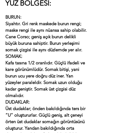
YÜZ BÖLGESİ:
BURUN:
Siyahtır. Gri renk maskede burun rengi; 
maske rengi ile aynı nüansa sahip olabilir.
Cane Corso; geniş açık burun delikli 
büyük buruna sahiptir. Burun yerleşimi 
somak çizgisi ile aynı düzlemde yer alır.
SOMAK:
Kafa tasına 1/2 oranlıdır. Güçlü ifadeli ve 
kare görünümlüdür. Somak bitişi, yani 
burun ucu yere doğru düz iner. Yan 
yüzeyler paraleldir. Somak uzun olduğu 
kadar geniştir. Somak üst çizgisi düz 
olmalıdır.
DUDAKLAR:
Üst dudaklar; önden bakıldığında ters bir 
“U” oluştururlar. Güçlü geniş, alt çeneyi 
örten üst dudaklar somağın görüntüsünü 
oluşturur. Yandan bakıldığında orta 