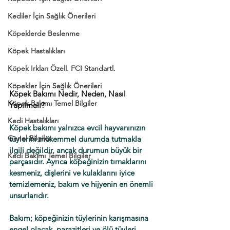
Kediler İçin Sağlık Önerileri
Köpeklerde Beslenme
Köpek Hastalıkları
Köpek Irkları Özell. FCI Standartl.
Köpekler İçin Sağlık Önerileri
Köpek Bakımı Nedir, Neden, Nasıl 
Köpek Bakımı Temel Bilgiler
Yapılmalı?
Kedi Hastalıkları
Köpek bakımı yalnızca evcil hayvanınızın 
Genel Bilgiler
tüylerini mükemmel durumda tutmakla 
ilgili değildir, ancak durumun büyük bir 
Kedi Bakımı Temel Bilgiler
parçasıdır. Ayrıca köpeğinizin tırnaklarını 
kesmeniz, dişlerini ve kulaklarını iyice 
temizlemeniz, bakım ve hijyenin en önemli 
unsurlarıdır.
Bakım; köpeğinizin tüylerinin karışmasına 
engel olacak, parazitleri ve ölü tüyleri 