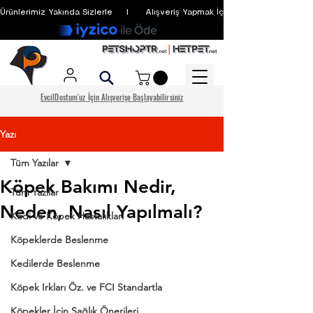
Ürünlerimiz Yakında Sizlerle     I      Alışveriş Yapmak İçin Üyelik Zorunlu Değildir
EvcilDostum'uz İçin Alışverişe Başlayabilirsiniz
Yazı
Tüm Yazılar
Köpek Bakımı Nedir,
Tüm Yazılar
Neden, Nasıl Yapılmalı?
Kedi ve Köpek Hastalıkları
Köpeklerde Beslenme
Kedilerde Beslenme
Köpek Irkları Öz. ve FCI Standartla
Köpekler İçin Sağlık Önerileri