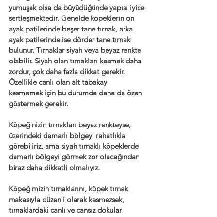
yumuşak olsa da büyüdüğünde yapısı iyice 
sertleşmektedir. Genelde köpeklerin ön 
ayak patilerinde beşer tane tırnak, arka 
ayak patilerinde ise dörder tane tırnak 
bulunur. Tırnaklar siyah veya beyaz renkte 
olabilir. Siyah olan tırnakları kesmek daha 
zordur, çok daha fazla dikkat gerekir. 
Özellikle canlı olan alt tabakayı 
kesmemek için bu durumda daha da özen 
göstermek gerekir.
Köpeğinizin tırnakları beyaz renkteyse, 
üzerindeki damarlı bölgeyi rahatlıkla 
görebiliriz. ama siyah tırnaklı köpeklerde 
damarlı bölgeyi görmek zor olacağından 
biraz daha dikkatli olmalıyız.
Köpeğimizin tırnaklarını, köpek tırnak 
makasıyla düzenli olarak kesmezsek, 
tırnaklardaki canlı ve cansız dokular 