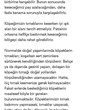
birbirine karışabilir. Bunun sonucunda 
keseceğimiz pay azalacağından, daha 
fazla kanama sorunuyla karşılaşabiliriz.
Köpeğimizin tırnaklarını keserken iyi ışık 
alan bir alanı tercih etmeliyiz. Patisinin 
ortasına hafifçe bastırırsak keseceğimiz 
bölgeyi daha rahat görebiliriz.
Normalde doğal yaşamlarında köpeklerin 
tırnakları; koşarken sert zeminlere 
sürtünerek kendiliğinden törpülenir. Bahçe 
ya da dışarıda gezinti yapan, dolaşan bir 
köpeğin tırnağı doğal yollardan 
törpülendiğinden uzamayacaktır. Hatta, 
hiç tırnak kesmenize gerek kalmayacaktır. 
Fakat evlerde beslediğimiz köpeklerin 
maalesef böyle bir şansları 
bulunmamaktadır. Köpeklerimizin tırnak 
bakımını yapmazsak, tırnaklar uzayacak, 
hatta etine doğru dönecek, kıvrılacaktır. 