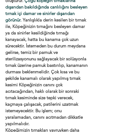
oluşturur. 
Çoğu köpeğin tırnaklarına 
dışarıdan bakıldığında canlılığını besleyen 
tırnak içi damar ve sinirler dışarıdan 
görünür.
 Yanlışlıkla derin kesilen bir tırnak 
ile, Köpeğinizin tırnağını besleyen damar 
ya da sinirler kesildiğinde tırnağı 
kanayacak, hatta bu kanama çok uzun 
sürecektir. İstemeden bu durum meydana 
gelirse, temiz bir pamuk ve 
sterilizasyonunu sağlayacak bir solüsyonla 
tırnak üzerine pamuk bastırılıp, kanamanın 
durması beklenmelidir. Çok kısa ve bu 
şekilde kanamalı olarak yapılmış tırnak 
kesimi Köpeğinizin canını çok 
acıtacağından, haklı olarak bir sonraki 
tırnak kesiminde size tepki verecek, 
kaçmaya çalışacak, patilerini uzatmak 
istemeyecektir. Bu işlem; onu 
yaralamadan, canını acıtmadan dikkatle 
yapılmalıdır.
Köpeğimizin tırnakları yavruyken daha 