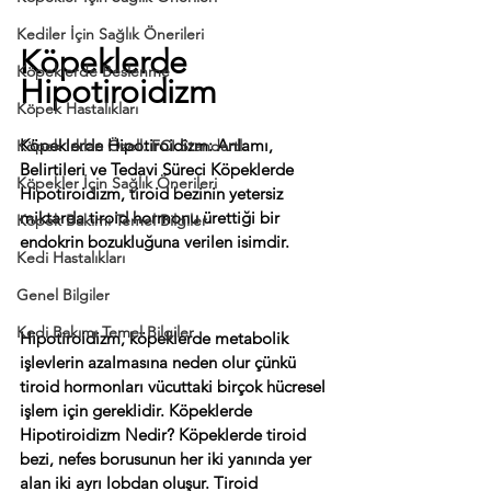
Kediler İçin Sağlık Önerileri
Köpeklerde 
Köpeklerde Beslenme
Hipotiroidizm
Köpek Hastalıkları
Köpeklerde Hipotiroidizm: Anlamı, 
Köpek Irkları Özell. FCI Standartl.
Belirtileri ve Tedavi Süreci Köpeklerde 
Köpekler İçin Sağlık Önerileri
Hipotiroidizm, tiroid bezinin yetersiz 
miktarda tiroid hormonu ürettiği bir 
Köpek Bakımı Temel Bilgiler
endokrin bozukluğuna verilen isimdir. 
Kedi Hastalıkları
Genel Bilgiler
Kedi Bakımı Temel Bilgiler
Hipotiroidizm, köpeklerde metabolik 
işlevlerin azalmasına neden olur çünkü 
tiroid hormonları vücuttaki birçok hücresel 
işlem için gereklidir. Köpeklerde 
Hipotiroidizm Nedir? Köpeklerde tiroid 
bezi, nefes borusunun her iki yanında yer 
alan iki ayrı lobdan oluşur. Tiroid 