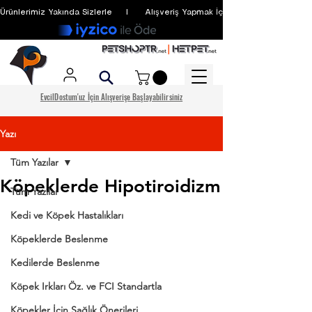
Ürünlerimiz Yakında Sizlerle     I      Alışveriş Yapmak İçin Üyelik Zorunlu Değildir
EvcilDostum'uz İçin Alışverişe Başlayabilirsiniz
Yazı
Tüm Yazılar
Köpeklerde Hipotiroidizm
Tüm Yazılar
Kedi ve Köpek Hastalıkları
Köpeklerde Beslenme
Kedilerde Beslenme
Köpek Irkları Öz. ve FCI Standartla
Köpekler İçin Sağlık Önerileri