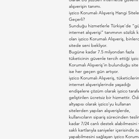
alışverişin tanımı.
iyzico Korumalı Alışveriş Hangi Sitel
Geçerli?
Sunduğu hizmetlerle Türkiye’de “gü
internet alışverişi” tanımının sözlük ka
olan iyzico Korumalı Alışveriş, binler
sitede seni bekliyor.
Bugüne kadar 7.5 milyondan fazla
tüketicinin güvenle tercih ettiği iyzi
Korumalı Alışveriş’in bulunduğu site 
ise her geçen gün artıyor.
iyzico Korumalı Alışveriş, tüketicileri
internet alışverişlerinde yaşadığı
endişelere çözüm olarak iyzico taraf
geliştirilen ücretsiz bir hizmettir. 
altyapısı olarak iyzico’yu kullanan
sitelerden yapılan alışverişlerde,
kullanıcıların sipariş sürecinden tesl
kadar 7/24 canlı destek alabilmesini 
saklı kartlarıyla saniyeler içerisinde
yapabilmesini sağlayan iyzico Koruma