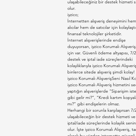
ulaşabileceğiniz bir destek hizmeti s
olur.
iyzico;
İnternetten alışveriş deneyimini he
alıcılar hem de satıcılar için kolaylaşt
finansal teknolojiler şirketidir.
İnternet alışverişlerinde endişe
duyuyorsan, iyzico Korumalı Alışveriş
için var. Güvenli ödeme altyapısı, 7/2
destek ve iptal iade süreçlerindeki
kolaylıklarıyla iyzico Korumalı Alışveri
binlerce sitede alışveriş şimdi kolay!
iyzico Korumalı AlışverişSeni Nasıl K
iyzico Korumalı Alışveriş hizmetini s
yaptığın alışverişlerde “Siparişim is
gibi gelir mi?”, “Kredi kartım kopyal
mı?” gibi endişelerin olmaz.
Herhangi bir sorunla karşılaşırsan 7/
ulaşabileceğin bir destek hizmeti ve
iptal/iade süreçlerinde kolaylık senin
olur. İşte iyzico Korumalı Alışveriş, t
olarak bu yüzden internette güvenli