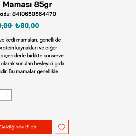
i Maması 85gr
kodu: 8410650564470
Normal
İndirimli
,00 
₺80,00
Fiyat
Fiyat
e kedi mamaları, genellikle
 protein kaynakları ve diğer
i içeriklerle birlikte konserve
 olarak sunulan besleyici gıda
idir. Bu mamalar genellikle
 hidrasyon ihtiyacını
maya yardımcı olurken, çeşitli
n kaynaklarından gelen amino
in sağladığı besin değerini de
 Hindili Kısırlaştırılmış Kedi
Geldiğinde Bildir
si 85 Gr, kısırlaştırılmış