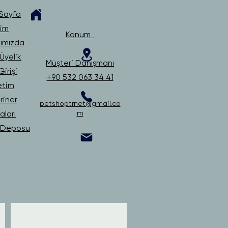
Sayfa
şim
Konum
ımızda
Üyelik
Müşteri Danışmanı
irişi
+90 532 063 34 41
etim
riner
petshoptrnet@gmail.co
ları
m
i Deposu