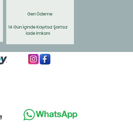
Geri Ödeme
14 Gün İçinde Kayıtsız Şartsız
İade İmkanı
y