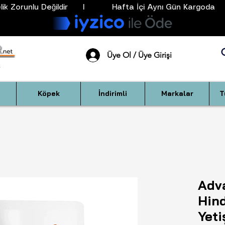
k Zorunlu Değildir      I           Hafta İçi Aynı Gün Kargoda      
Üye Ol / Üye Girişi
Köpek
İndirimli
Markalar
T
Adva
Hind
Yeti