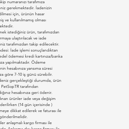
kip numaranızı tarafımıza
ervenin faydaları arasında kilo
eniz gerekmektedir. İadenizin
ü, kas kütlesinin korunması ve
ilmesi için, ürünün hasar
ezzet bulunur. Ayrıca, boya
ş ve kullanılmamış olması
ktedir.
oruyucu madde içermemesi,
ek istediğiniz ürün, tarafımızdan
in sağlıklı ve doğal bir
firmaya ulaştırılacak ve iade
me deneyimi yaşamasına
iniz tarafımızdan takip edilecektir.
sağlar.
adesi: İade işlemi sonuçlandıktan
edel ödemesi kredi kartınıza/banka
 Hindili Kısırlaştırılmış Kedi
ıza yapılmaktadır. Ödeme
esi, Advance markasının bir
inin hesabınıza yansıma süresi
r. Advance, evcil hayvanlar
a göre 7-10 iş günü sürebilir.
liteli ve dengeli beslenme
deniz gerçekleştiği durumda, ürün
i sunan bir markadır.
ız PetSopTR tarafından
ığınız hesabınıza geri ödenir.
n kısırlaştırıldıktan sonra
lınan ürünler iade veya değişim
ı bir şekilde beslenmesini
derilirken (14 gün içerisinde )
k ve ideal kilosunu
eye dikkat edilerek ve faturası ile
ına yardımcı olmak için
 gönderilmelidir.
er anlaşmalı kargo firması ile
 Hindili Kısırlaştırılmış Kedi
ıdır. Anlaşma dışı kargo firması ile