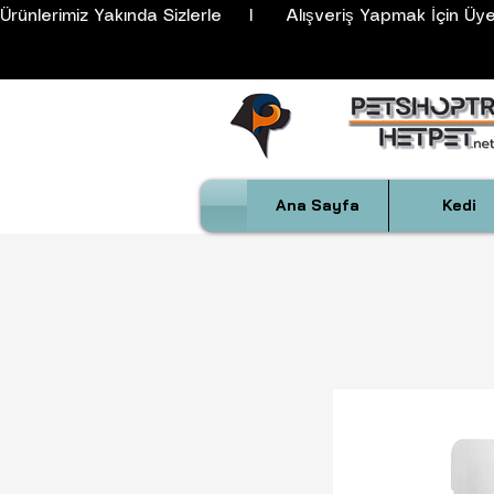
Ürünlerimiz Yakında Sizlerle     I      Alışveriş Yapmak İçin Üyeli
Ana Sayfa
Kedi