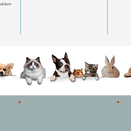
Taur
problem
İyot
Bakı
Mang
Çink