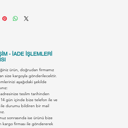
in özel beslenme ihtiyaçlarını
mak üzere özel olarak formüle
 bir kedi konservesidir.
ervenin içeriğinde, kilo
üne ve kas kütlesinin
asına katkıda bulunan orta
e yağ ve yüksek protein
İM - İADE İŞLEMLERİ
. Bu sayede, kısırlaştırılmış
SI
in ideal kilolarını korumalarına
iğiniz ürün, doğrudan firmamız
ı olur.
an size kargoyla gönderilecektir.
 Hindili Kısırlaştırılmış Kedi
emlerinizi aşağıdaki şekilde
esi, doğal ve sağlıklı bir
ınız:
adresinize teslim tarihinden
e seçeneğidir. İçeriğinde boya
 14 gün içinde bize telefon ile ve
oruyucu madde bulunmaz,
ile durumu bildiren bir mail
 kedinizin sağlığına zarar
nız.
ecek katkı maddelerinden uzak
nuz sonrasında ise ürünü bize
en kargo firması ile göndererek
ştur.