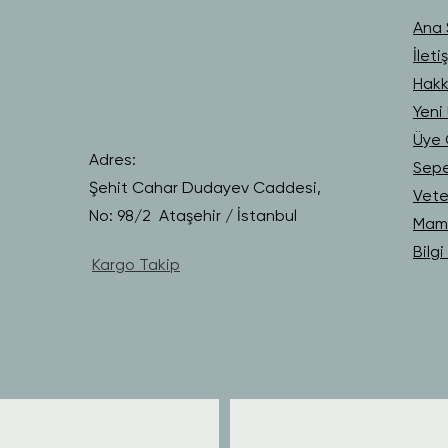
Ana 
İleti
Hakk
Yeni 
Üye G
Adres:
Sep
Şehit Cahar Dudayev Caddesi,
Vete
No: 98/2 Ataşehir / İstanbul
Mama
Bilg
Kargo Takip