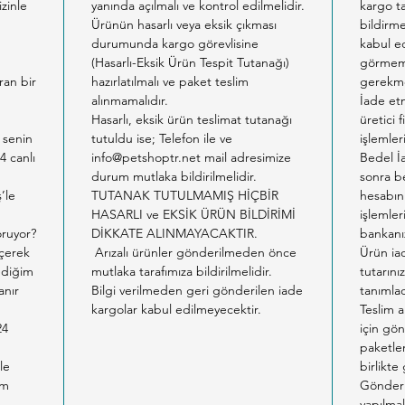
izinle
yanında açılmalı ve kontrol edilmelidir.
kargo ta
Bu kons
Ürünün hasarlı veya eksik çıkması
bildirm
kontrol
durumunda kargo görevlisine
kabul ed
yoğun l
m
(Hasarlı-Eksik Ürün Tespit Tutanağı)
görmemi
ıran bir
hazırlatılmalı ve paket teslim
gerekme
veya k
alınmamalıdır.
İade etm
kediniz
Hasarlı, eksik ürün teslimat tutanağı
üretici 
beslen
 senin
tutuldu ise; Telefon ile ve
işlemler
olanak 
4 canlı
info@petshoptr.net mail adresimize
Bedel İ
durum mutlaka bildirilmelidir.
sonra b
Advance
ş’le
TUTANAK TUTULMAMIŞ HİÇBİR
hesabın
Konserv
HASARLI ve EKSİK ÜRÜN BİLDİRİMİ
işlemler
ürünüdü
oruyor?
DİKKATE ALINMAYACAKTIR.
bankanız
için ka
eçerek
Arızalı ürünler gönderilmeden önce
Ürün ia
ürünler
tediğim
mutlaka tarafımıza bildirilmelidir.
tutarın
anır
Bilgi verilmeden geri gönderilen iade
tanımlad
Kedinizi
kargolar kabul edilmeyecektir.
Teslim a
sağlıkl
24
için gön
sağlama
paketlem
korumas
le
birlikte
am
Gönderil
Advance
yapılmal