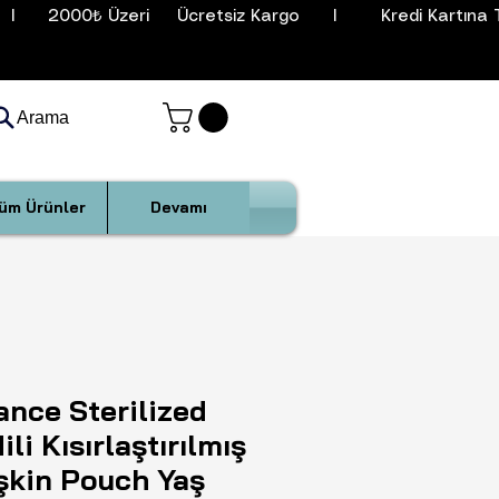
I      2000₺ Üzeri     Ücretsiz Kargo      I        Kredi Kartına T
Arama
üm Ürünler
Devamı
nce Sterilized
ili Kısırlaştırılmış
şkin Pouch Yaş