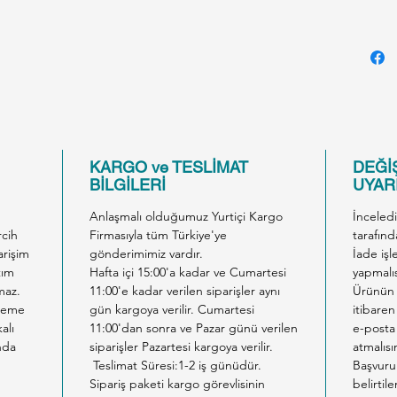
kediler
karşıla
edilmiş
Bu kons
kontrol
korunm
düzeyd
KARGO ve TESLİMAT
DEĞİŞ
bulunur
BİLGİLERİ
UYARI
kediler
Anlaşmalı olduğumuz Yurtiçi Kargo
İnceled
yardımc
rcih
Firmasıyla tüm Türkiye'ye
tarafınd
Advance
arişim
gönderimimiz vardır.
İade işl
Konserv
tım
Hafta içi 15:00'a kadar ve Cumartesi
yapmalıs
maz.
11:00'e kadar verilen siparişler aynı
Ürünün 
beslenm
ödeme
gün kargoya verilir. Cumartesi
itibaren
veya k
alı
11:00'dan sonra ve Pazar günü verilen
e-posta 
böylece
nda
siparişler Pazartesi kargoya verilir.
atmalısı
verebil
Teslimat Süresi:1-2 iş günüdür.
Başvuru
Sipariş paketi kargo görevlisinin
belirtil
durulmu