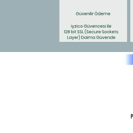
Güvenilir Ödeme
iyzico Güvencesi ile
128 bit SSL
(Secure Sockets
Layer) Daima Güvende
P