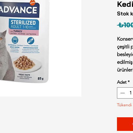
Ked
Stok 
 ₺100
Konserv
çeşitli
besleyic
edilmiş
ürünler
kedinin
Adet
*
karşıla
protei
asitler
Tükendi
sunar.
Advance
Konserve