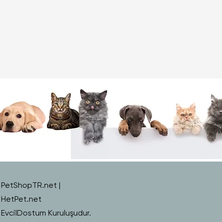
in* (mg) 226,0,
* (mg) 0,16,
r* (mg) 0,3,
anez* (mg) 1,85,
o* (mg) 15 ,6.
PetShopTR.net |
HetPet.net
EvcilDostum Kuruluşudur.