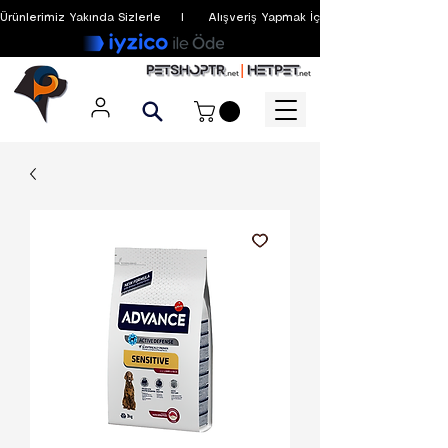
Ürünlerimiz Yakında Sizlerle     I      Alışveriş Yapmak İçin Üyelik Zorunlu Değildir