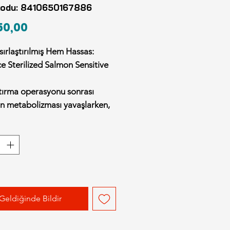
kodu: 8410650167886
Fiyat
50,00
ırlaştırılmış Hem Hassas:
 Sterilized Salmon Sensitive
ştırma operasyonu sonrası
in metabolizması yavaşlarken,
dilerde protein kaynaklarına
indirim veya deri hassasiyeti de
ilir. Advance Cat Sterilized
Sensitive, ana protein kaynağı
somon balığını kullanarak hem
ntrolü sağlar hem de
ve" içeriğiyle alerji riskini
Geldiğinde Bildir
e eder. 1.5 kg'lık ambalajı,
n her zaman taze kalmasını