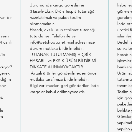
artırır.
durumunda kargo görevlisine
kabul ed
yakımın
m
(Hasarlı-Eksik Ürün Tespit Tutanağı)
görmemi
ıran bir
hazırlatılmalı ve paket teslim
gerekme
sonrası
alınmamalıdır.
İade etm
3. Deri
Hasarlı, eksik ürün teslimat tutanağı
üretici 
Somon 
 senin
tutuldu ise; Telefon ile ve
işlemler
Omega-
4 canlı
info@petshoptr.net mail adresimize
Bedel İ
durum mutlaka bildirilmelidir.
sonra b
biyotin
ş’le
TUTANAK TUTULMAMIŞ HİÇBİR
hesabın
bariyeri
HASARLI ve EKSİK ÜRÜN BİLDİRİMİ
işlemler
ve tüyle
oruyor?
DİKKATE ALINMAYACAKTIR.
bankanız
kazandır
eçerek
Arızalı ürünler gönderilmeden önce
Ürün ia
4. Ürin
tediğim
mutlaka tarafımıza bildirilmelidir.
tutarın
anır
Bilgi verilmeden geri gönderilen iade
tanımlad
Kısırlaş
kargolar kabul edilmeyecektir.
Teslim a
olan id
24
için gön
dengesi
paketlem
pH'ını 
le
birlikte
am
Gönderil
uzun va
yapılmal
5. Hass
yapılan