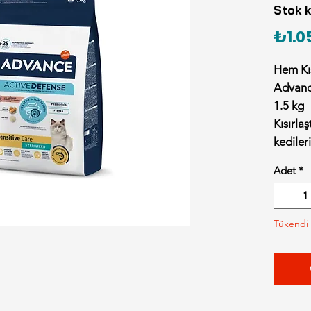
Stok 
₺1.0
Hem Kıs
Advance
1.5 kg
Kısırla
kediler
bazı ke
Adet
*
karşı s
gelişeb
Salmon 
Tükendi
olarak 
kilo ko
"Sensiti
minimiz
mamanı