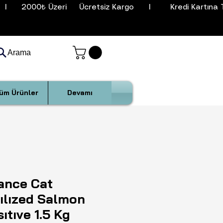
I      2000₺ Üzeri     Ücretsiz Kargo      I        Kredi Kartına T
Arama
üm Ürünler
Devamı
ance Cat
ılızed Salmon
ıtıve 1.5 Kg