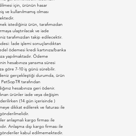
 İçeriğindeki L-Karnitin, yağ
ilmesi için, ürünün hasar
ı hızlandırarak kısırlaştırma
ş ve kullanılmamış olması
ktedir.
 kilo alımının önüne geçer.
ek istediğiniz ürün, tarafımızdan
 ve Tüy Sağlığı (Omega 3 & 6)
firmaya ulaştırılacak ve iade
balığından gelen doğal
iniz tarafımızdan takip edilecektir.
3 ve Omega-6 yağ asitleri,
adesi: İade işlemi sonuçlandıktan
edel ödemesi kredi kartınıza/banka
 ve çinko ile birleşerek deri
ıza yapılmaktadır. Ödeme
ni güçlendirir. Kaşıntıları azaltır
inin hesabınıza yansıma süresi
re göz alıcı bir parlaklık
a göre 7-10 iş günü sürebilir.
ır.
deniz gerçekleştiği durumda, ürün
er Sistem Koruması
ız PetSopTR tarafından
ığınız hesabınıza geri ödenir.
tırılmış kedilerin en büyük riski
lınan ürünler iade veya değişim
rar yolu taşlarına karşı mineral
derilirken (14 gün içerisinde )
 optimize edilmiştir. İdrar
eye dikkat edilerek ve faturası ile
dengeleyerek böbrek sağlığını
 gönderilmelidir.
er anlaşmalı kargo firması ile
dede korur.
ıdır. Anlaşma dışı kargo firması ile
as Sindirim İçin Arpa ve Pirinç
 gönderiler kabul edilmemektedir.