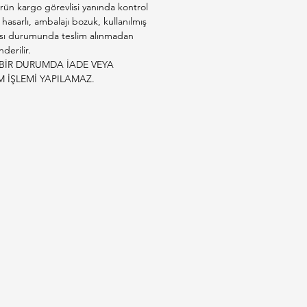
indirilebilir karbonhidratlar
rün kargo görevlisi yanında kontrol
nde mideyi yormaz. Bağırsak
e hasarlı, ambalajı bozuk, kullanılmış
sı durumunda teslim alınmadan
ı destekleyerek dışkı kalitesini
derilir.
ve kokuyu azaltır.
BİR DURUMDA İADE VEYA
M İŞLEMİ YAPILAMAZ.
Detay
Somon Balığı (%18)
Düşük Yağ ve L-Karnitin
lü
lığı
1 Yaş Üzeri (Kısırlaştırılmış
Yetişkin)
Omega 3 & 6, Çinko,
Biyotin