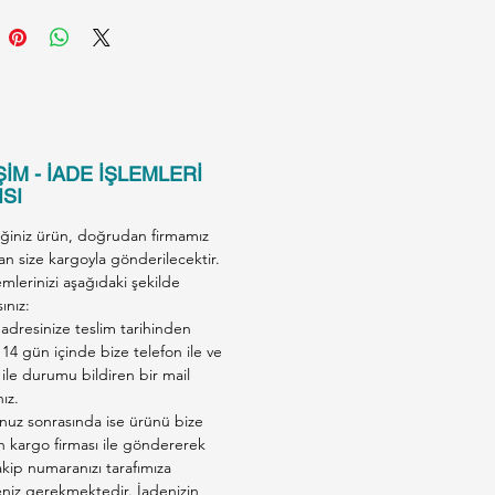
rak seçici kedilerin iştahını
 Sterilized Salmon Sensitive’i
an 5 Özellik
, kısırlaştırılmış ve hassas
 için bütünsel bir bakım sunar:
İM - İADE İŞLEMLERİ
Hayvansal Protein Kaynağı:
SI
iğiniz ürün, doğrudan firmamız
lığı, sindirilebilirliği en
an size kargoyla gönderilecektir.
ve alerji riski en düşük
emlerinizi aşağıdaki şekilde
lerden biridir. Tavuk veya
ınız:
adresinize teslim tarihinden
 et hassasiyeti olan
 14 gün içinde bize telefon ile ve
tırılmış kediler için ideal,
ile durumu bildiren bir mail
jenik bir alternatiftir.
nız.
 Kontrolü ve L-Karnitin
nuz sonrasında ise ürünü bize
en kargo firması ile göndererek
ağ oranı ve yüksek lif içeriği
kip numaranızı tarafımıza
de kedinizin tokluk hissini
eniz gerekmektedir. İadenizin