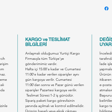
sağlaya
korur.
Advance
Öne Çık
Bu mama
kediler
KARGO ve TESLİMAT
DEĞİŞ
1. Tek 
BİLGİLERİ
UYARI
Somon
Anlaşmalı olduğumuz Yurtiçi Kargo
İnceled
Somon ba
rcih
Firmasıyla tüm Türkiye'ye
tarafınd
yüksek 
arişim
gönderimimiz vardır.
İade işl
protein
tım
Hafta içi 15:00'a kadar ve Cumartesi
yapmalıs
maz.
11:00'e kadar verilen siparişler aynı
Ürünün 
kırmızı
ödeme
gün kargoya verilir. Cumartesi
itibaren
kısırlaş
alı
11:00'dan sonra ve Pazar günü verilen
e-posta 
hipoaler
nda
siparişler Pazartesi kargoya verilir.
atmalısı
2. Kilo
Teslimat Süresi:1-2 iş günüdür.
Başvuru
Sipariş paketi kargo görevlisinin
belirtil
Düşük y
izinle
yanında açılmalı ve kontrol edilmelidir.
kargo ta
sayesin
Ürünün hasarlı veya eksik çıkması
bildirm