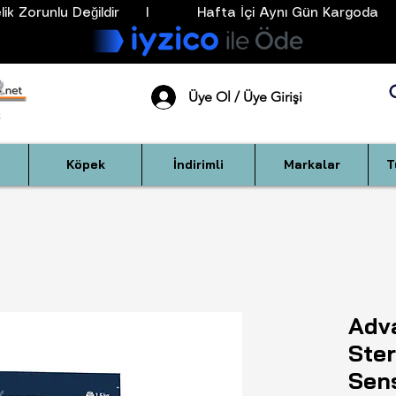
k Zorunlu Değildir      I           Hafta İçi Aynı Gün Kargoda      
Üye Ol / Üye Girişi
Köpek
İndirimli
Markalar
T
Adv
Ster
Sens