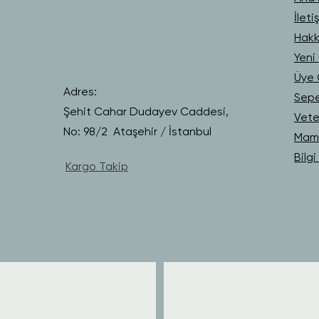
İleti
Hakk
Yeni 
Üye G
Adres:
Sep
Şehit Cahar Dudayev Caddesi,
Vete
No: 98/2 Ataşehir / İstanbul
Mama
Bilg
Kargo Takip