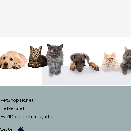
PetShopTR.net |
HetPet.net
EvcilDostum Kuruluşudur.
Sayfa