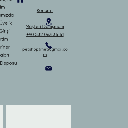
şim
Konum
ımızda
Üyelik
Müşteri Danışmanı
irişi
+90 532 063 34 41
etim
riner
petshoptrnet@gmail.co
ları
m
i Deposu