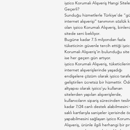
iyzico Korumalı Alışveriş Hangi Sitel
Geçerli?
Sunduğu hizmetlerle Türkiye’de “gü
internet alışverişi” tanımının sözlük ka
olan iyzico Korumalı Alışveriş, binler
sitede seni bekliyor.
Bugüne kadar 7.5 milyondan fazla
tüketicinin güvenle tercih ettiği iyzi
Korumalı Alışveriş’in bulunduğu site 
ise her geçen gün artıyor.
iyzico Korumalı Alışveriş, tüketicileri
internet alışverişlerinde yaşadığı
endişelere çözüm olarak iyzico taraf
geliştirilen ücretsiz bir hizmettir. 
altyapısı olarak iyzico’yu kullanan
sitelerden yapılan alışverişlerde,
kullanıcıların sipariş sürecinden tesl
kadar 7/24 canlı destek alabilmesini 
saklı kartlarıyla saniyeler içerisinde
yapabilmesini sağlayan iyzico Koruma
Alışveriş, ürünle ilgili herhangi bir 