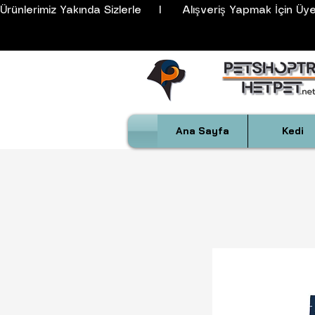
Ürünlerimiz Yakında Sizlerle     I      Alışveriş Yapmak İçin Üyeli
Ana Sayfa
Kedi