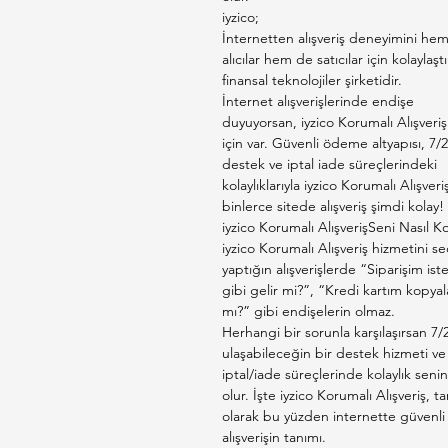
iyzico;
İnternetten alışveriş deneyimini he
alıcılar hem de satıcılar için kolaylaşt
finansal teknolojiler şirketidir.
İnternet alışverişlerinde endişe
duyuyorsan, iyzico Korumalı Alışveriş
için var. Güvenli ödeme altyapısı, 7/2
destek ve iptal iade süreçlerindeki
kolaylıklarıyla iyzico Korumalı Alışveri
binlerce sitede alışveriş şimdi kolay!
iyzico Korumalı AlışverişSeni Nasıl K
iyzico Korumalı Alışveriş hizmetini s
yaptığın alışverişlerde “Siparişim is
gibi gelir mi?”, “Kredi kartım kopyal
mı?” gibi endişelerin olmaz.
Herhangi bir sorunla karşılaşırsan 7/
ulaşabileceğin bir destek hizmeti ve
iptal/iade süreçlerinde kolaylık senin
olur. İşte iyzico Korumalı Alışveriş, t
olarak bu yüzden internette güvenli
alışverişin tanımı.