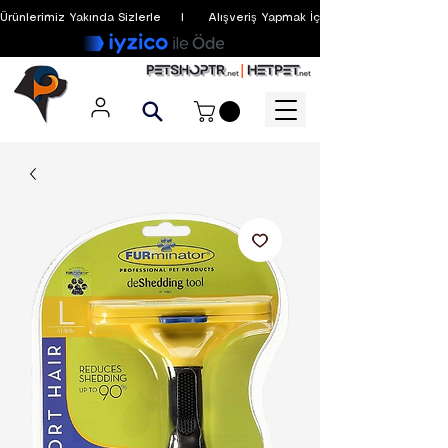
Ürünlerimiz Yakında Sizlerle     I      Alışveriş Yapmak İçin Üyelik Zorunlu Değildir