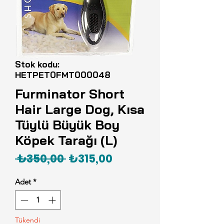
Stok kodu:
HETPET0FMT000048
Furminator Short
Hair Large Dog, Kısa
Tüylü Büyük Boy
Köpek Tarağı (L)
Normal
İndirimli
 ₺350,00 
₺315,00
Fiyat
Fiyat
Adet
*
Tükendi