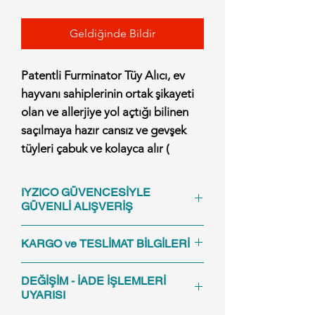
Geldiğinde Bildir
Patentli Furminator Tüy Alıcı, ev
hayvanı sahiplerinin ortak şikayeti
olan ve allerjiye yol açtığı bilinen
saçılmaya hazır cansız ve gevşek
tüyleri çabuk ve kolayca alır (
keserek değil ).
Aletin paslanmaz çelikten yapılmış
IYZICO GÜVENCESİYLE
uygun ağzı ile tüyün üzerindeki ölü
GÜVENLİ ALIŞVERİŞ
gevşek tabaka sıyırılır ve tüye zarar
IYZICO'nun Mesajı:
vermeden toplanır.
KARGO ve TESLİMAT BİLGİLERİ
Tüy saçılmasını %90 azaltır.
iyzico Korumalı Alışveriş hizmetini tercih
Anlaşmalı olduğumuz Yurtiçi Kargo
Ölü tüyleri ve alt tabakadaki
ederek yaptığınız alışverişlerde “Siparişim
DEĞİŞİM - İADE İŞLEMLERİ
Firmasıyla tüm Türkiye'ye gönderimimiz
istediğim gibi gelir mi?”, “Kredi kartım
ulaşamadığınız tüyleri kolayca ve
UYARISI
vardır.
kopyalanır mı?” gibi endişeleriniz olmaz.
çabukça çıkarır.
Hafta içi 15:00'a kadar ve Cumartesi