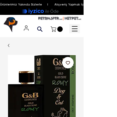
Ürünlerimiz Yakında Sizlerle     I      Alışveriş Yapmak İçin Üyelik Zorunlu Değildir