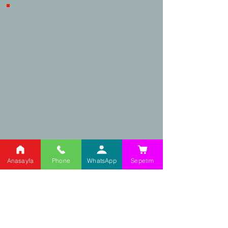
iptal/iade süreçlerinde tüketicilerin
haklarını korumaktadır.
Kargo Takip
Adres:
Anasayfa
Phone
WhatsApp
Sepetim
Şehit Cahar Dudayev
Caddesi,
No: 98/2 Ataşehir /
İstanbul