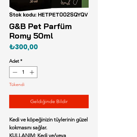
Stok kodu: HETPET002SQYQV
G&B Pet Parfüm
Romy 50ml
Fiyat
₺300,00
Adet
*
Tükendi
Geldiğinde Bildir
Kedi ve köpeğinizin tüylerinin güzel
kokmasını sağlar.
KULLANIM:
Kedi ve/veya