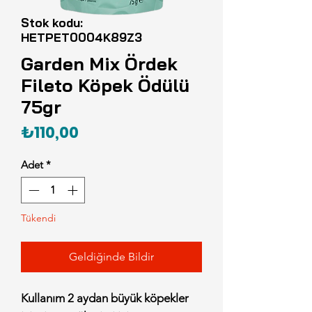
Stok kodu:
HETPET0004K89Z3
Garden Mix Ördek
Fileto Köpek Ödülü
75gr
Fiyat
₺110,00
Adet
*
Tükendi
Geldiğinde Bildir
Kullanım 2 aydan büyük köpekler