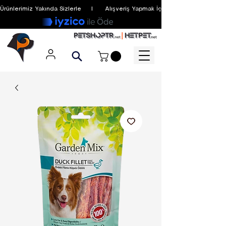
Ürünlerimiz Yakında Sizlerle     I      Alışveriş Yapmak İçin Üyelik Zorunlu Değildir