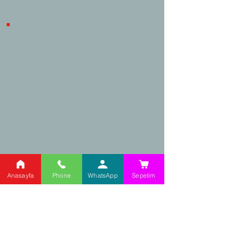
Alışveriş, ürünle ilgili herhangi bir
problem yaşanması durumunda
iptal/iade süreçlerinde tüketicilerin
haklarını korumaktadır.
Kargo Takip
Adres:
Anasayfa
Phone
WhatsApp
Sepetim
Şehit Cahar Dudayev
Caddesi,
No: 98/2 Ataşehir /
İstanbul