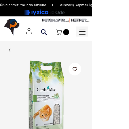
Ürünlerimiz Yakında Sizlerle     I      Alışveriş Yapmak İçin Üyelik Zorunlu Değildir