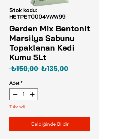
Stok kodu:
HETPET0004VWW99
Garden Mix Bentonit
Marsilya Sabunu
Topaklanan Kedi
Kumu 5Lt
Normal
İndirimli
 ₺150,00 
₺135,00
Fiyat
Fiyat
Adet
*
Tükendi
Geldiğinde Bildir