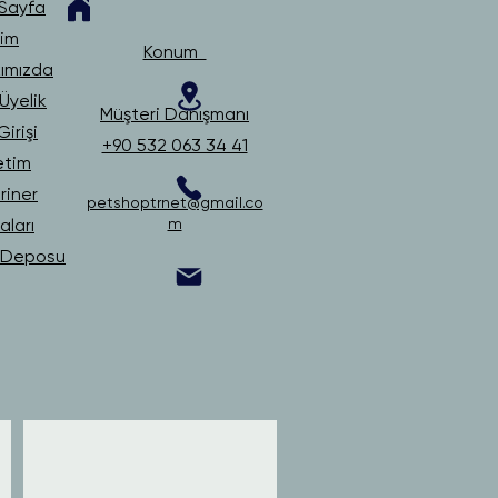
Sayfa
şim
Konum
ımızda
Üyelik
Müşteri Danışmanı
irişi
+90 532 063 34 41
etim
riner
petshoptrnet@gmail.co
ları
m
i Deposu