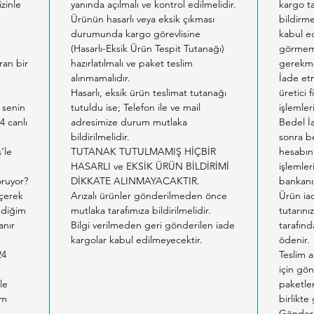
izinle
yanında açılmalı ve kontrol edilmelidir.
kargo ta
ulaşabi
Ürünün hasarlı veya eksik çıkması
bildirm
bir nok
durumunda kargo görevlisine
kabul ed
* Kedi 
m
(Hasarlı-Eksik Ürün Tespit Tutanağı)
görmemi
ıran bir
hazırlatılmalı ve paket teslim
gerekme
zeminin
alınmamalıdır.
İade etm
kapata
Hasarlı, eksik ürün teslimat tutanağı
üretici 
* Topak
 senin
tutuldu ise; Telefon ile ve mail
işlemler
parçala
4 canlı
adresimize durum mutlaka
Bedel İ
bildirilmelidir.
sonra b
yardımı
ş’le
TUTANAK TUTULMAMIŞ HİÇBİR
hesabın
* Azal
HASARLI ve EKSİK ÜRÜN BİLDİRİMİ
işlemler
ekleye
oruyor?
DİKKATE ALINMAYACAKTIR.
bankanız
kabını 
eçerek
Arızalı ürünler gönderilmeden önce
Ürün ia
temizle
tediğim
mutlaka tarafımıza bildirilmelidir.
tutarın
anır
Bilgi verilmeden geri gönderilen iade
tarafınd
ise kum
kargolar kabul edilmeyecektir.
ödenir.
kısalaca
24
Teslim a
* Kulla
için gön
temas s
le
paketlem
am
birlikte
sabunla
Gönderil