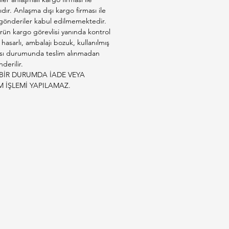
kumu kabını mutlaka gıda
ıdır. Anlaşma dışı kargo firması ile
erinden uzakta bulundurunuz
 gönderiler kabul edilmemektedir.
rün kargo görevlisi yanında kontrol
e hasarlı, ambalajı bozuk, kullanılmış
sı durumunda teslim alınmadan
derilir.
BİR DURUMDA İADE VEYA
M İŞLEMİ YAPILAMAZ.