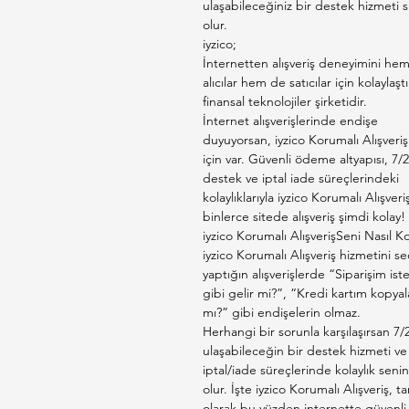
ulaşabileceğiniz bir destek hizmeti s
olur.
iyzico;
İnternetten alışveriş deneyimini he
alıcılar hem de satıcılar için kolaylaşt
finansal teknolojiler şirketidir.
İnternet alışverişlerinde endişe
duyuyorsan, iyzico Korumalı Alışveriş
için var. Güvenli ödeme altyapısı, 7/2
destek ve iptal iade süreçlerindeki
kolaylıklarıyla iyzico Korumalı Alışveri
binlerce sitede alışveriş şimdi kolay!
iyzico Korumalı AlışverişSeni Nasıl K
iyzico Korumalı Alışveriş hizmetini s
yaptığın alışverişlerde “Siparişim is
gibi gelir mi?”, “Kredi kartım kopyal
mı?” gibi endişelerin olmaz.
Herhangi bir sorunla karşılaşırsan 7/
ulaşabileceğin bir destek hizmeti ve
iptal/iade süreçlerinde kolaylık senin
olur. İşte iyzico Korumalı Alışveriş, t
olarak bu yüzden internette güvenli