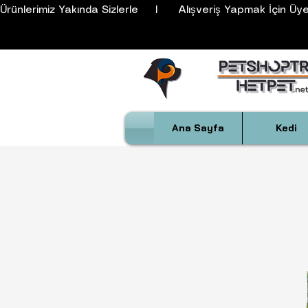
Ürünlerimiz Yakında Sizlerle     I      Alışveriş Yapmak İçin Üyeli
Ana Sayfa
Kedi