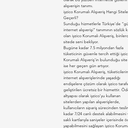
alışverişin tanımı.
iyzico Korumalı Alışveriş Hangi Sitel
Geçerli?
Sunduğu hizmetlerle Türkiye’de “gü
internet alışverişi” tanımının sözlük ka
olan iyzico Korumalı Alışveriş, binler
sitede seni bekliyor.
Bugüne kadar 7.5 milyondan fazla
tüketicinin güvenle tercih ettiği iyzi
Korumalı Alışveriş’in bulunduğu site 
ise her geçen gün artıyor.
iyzico Korumalı Alışveriş, tüketicileri
internet alışverişlerinde yaşadığı
endişelere çözüm olarak iyzico taraf
geliştirilen ücretsiz bir hizmettir. 
altyapısı olarak iyzico’yu kullanan
sitelerden yapılan alışverişlerde,
kullanıcıların sipariş sürecinden tesl
kadar 7/24 canlı destek alabilmesini 
saklı kartlarıyla saniyeler içerisinde
yapabilmesini sağlayan iyzico Koruma