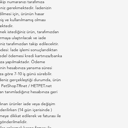
kip numaranızı tarafımıza
leceği ve rahatsız edilmeyeceği
eniz gerekmektedir. İadenizin
taya koyunuz.
ilmesi için, ürünün hasar
kumunu, tuvalet kabnın bütün
ş ve kullanılmamış olması
ktedir.
i 7 - 8 cm kalınlığında
ek istediğiniz ürün, tarafımızdan
cak şekilde dökünüz.
firmaya ulaştırılacak ve iade
lanan parçacıkları, dışkı
iniz tarafımızdan takip edilecektir.
rını ve kaba pislikleri bir kürek
adesi: İade işlemi sonuçlandıktan
edel ödemesi kredi kartınıza/banka
 ile her gün temizleyiz.
ıza yapılmaktadır. Ödeme
an miktarda kumu üzerine
inin hesabınıza yansıma süresi
rek tamamlayınız.Ayda bir kum
a göre 7-10 iş günü sürebilir.
boşaltıp yıkayarak
deniz gerçekleştiği durumda, ürün
yiniz.Biedwn fazla kediniz var
ız PetShopTRnet / HETPET.net
an tanımladığınız hesabınıza geri
un değiştirilme süresi
ktır.
lınan ürünler iade veya değişim
nılmış kedi kumuyla her türlü
derilirken (14 gün içerisinde )
onrasında elinizi mutlaka
eye dikkat edilerek ve faturası ile
 gönderilmelidir.
 yıkayınız.
er anlaşmalı kargo firması ile