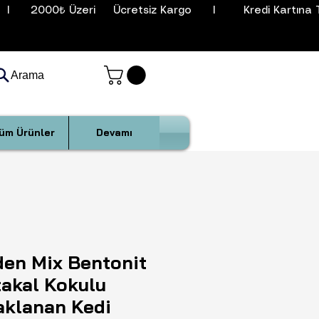
I      2000₺ Üzeri     Ücretsiz Kargo      I        Kredi Kartına T
Arama
üm Ürünler
Devamı
den Mix Bentonit
takal Kokulu
aklanan Kedi