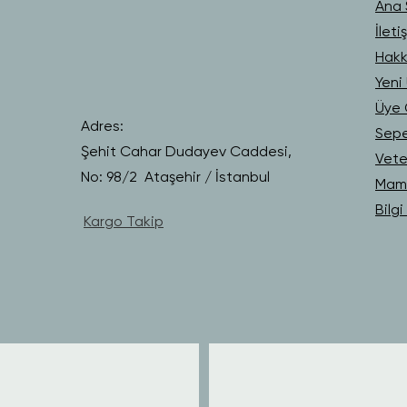
Ana 
İleti
Hakk
Yeni 
Üye G
Adres:
Sep
Şehit Cahar Dudayev Caddesi,
Vete
No: 98/2 Ataşehir / İstanbul
Mama
Bilg
Kargo Takip