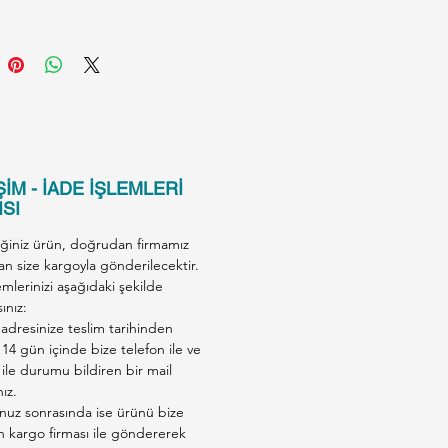
ü Topaklanma
sıvı emme özelliği sayesinde
e güçlü topaklar oluşturur.
ayan güçlü topaklar kumun
 temizlenmesini ve geride
kumun daha temiz kalarak uzun
ullanımını sağlar.
İM - İADE İŞLEMLERİ
z ve İz Bırakmaz
SI
kaliteli Bentonit içeriği özel
iğiniz ürün, doğrudan firmamız
rden geçirilerek tozlanma
an size kargoyla gönderilecektir.
m seviyeye ( %99.5 TOZSUZ)
emlerinizi aşağıdaki şekilde
nmiştir. Anında topaklanan
ınız:
adresinize teslim tarihinden
aliteli Bentonit içeriği ile
 14 gün içinde bize telefon ile ve
in patilerine yapışmaz ve iz
ile durumu bildiren bir mail
az.
nız.
m Talimatı :
nuz sonrasında ise ürünü bize
en kargo firması ile göndererek
izin kum kabını, kolay