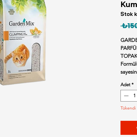
Kum
Stok 
 ₺150
GARDE
PARFÜ
TOPAK
Formül
sayesin
ortama 
Adet
*
ortam s
* Nemi 
Doğal o
Tükendi
geometr
sıvı emm
hızla e
ve bakt