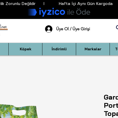
k Zorunlu Değildir      I           Hafta İçi Aynı Gün Kargoda      
Üye Ol / Üye Girişi
Köpek
İndirimli
Markalar
T
Gar
Por
Top