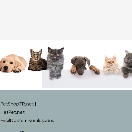
PetShopTR.net |
HetPet.net
EvcilDostum Kuruluşudur.