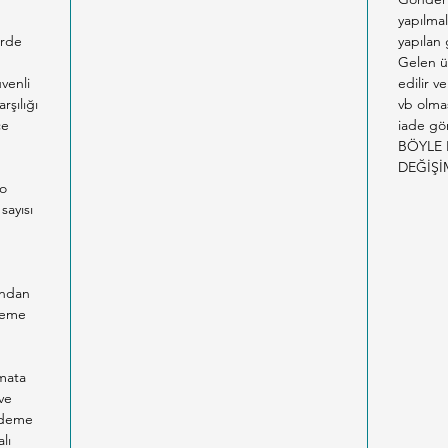
* Kedi 
yapılmal
maddel
erde
yapılan
Gelen ü
venli
edilir v
rşılığı
vb olma
ce
iade gön
BÖYLE 
DEĞİŞİ
co
sayısı
n
ından
Ödeme
imata
ve
 ödeme
lı