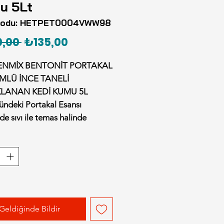
u 5Lt
kodu: HETPET0004VWW98
Normal
İndirimli
,00 
₺135,00
Fiyat
Fiyat
NMİX BENTONİT PORTAKAL
MLÜ İNCE TANELİ
LANAN KEDİ KUMU 5L
ündeki Portakal Esansı
de sıvı ile temas halinde
hoş bir koku yayarak ferah bir
ağlar.
ve Kokuları Hızla Emer
larak içeriğindeki minerallerin
ik yapıları sayesinde yüksek
e kabiliyetine sahiptir. Sıvıyı
merek hapseder, böylelikle koku
Geldiğinde Bildir
eri oluşumuna fırsat vermez.