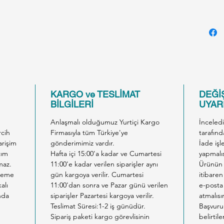
* Güçl
Yüksek 
hızlı v
Dağılm
kolayca
kalan 
süreli k
KARGO ve TESLİMAT
DEĞİŞ
* Tozsu
BİLGİLERİ
UYARI
Yüksek 
Anlaşmalı olduğumuz Yurtiçi Kargo
İnceled
işlemle
rcih
Firmasıyla tüm Türkiye'ye
tarafınd
minimu
arişim
gönderimimiz vardır.
İade işl
indirge
tım
Hafta içi 15:00'a kadar ve Cumartesi
yapmalıs
maz.
11:00'e kadar verilen siparişler aynı
Ürünün 
yüksek k
ödeme
gün kargoya verilir. Cumartesi
itibaren
kediniz
alı
11:00'dan sonra ve Pazar günü verilen
e-posta 
bırakm
nda
siparişler Pazartesi kargoya verilir.
atmalısı
Kullanı
Teslimat Süresi:1-2 iş günüdür.
Başvuru
Sipariş paketi kargo görevlisinin
belirtil
* Kedin