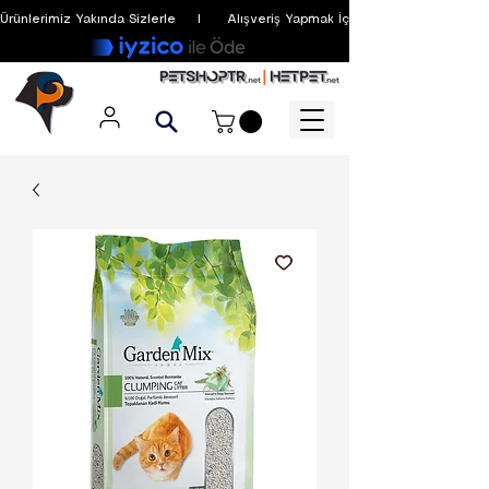
Ürünlerimiz Yakında Sizlerle     I      Alışveriş Yapmak İçin Üyelik Zorunlu Değildir