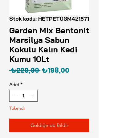
Stok kodu: HETPET0GM421571
Garden Mix Bentonit
Marsilya Sabun
Kokulu Kalın Kedi
Kumu 10Lt
Normal
İndirimli
 ₺220,00 
₺198,00
Fiyat
Fiyat
Adet
*
Tükendi
Geldiğinde Bildir