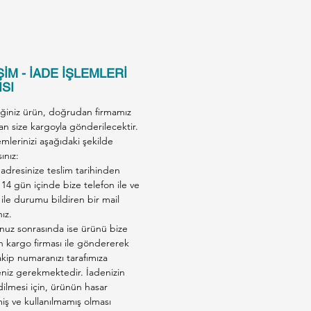
İM - İADE İŞLEMLERİ
SI
iğiniz ürün, doğrudan firmamız
an size kargoyla gönderilecektir.
emlerinizi aşağıdaki şekilde
ınız:
adresinize teslim tarihinden
 14 gün içinde bize telefon ile ve
ile durumu bildiren bir mail
nız.
nuz sonrasında ise ürünü bize
en kargo firması ile göndererek
kip numaranızı tarafımıza
eniz gerekmektedir. İadenizin
ilmesi için, ürünün hasar
ş ve kullanılmamış olması