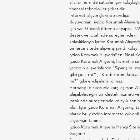
alıcılar hem de satıcılar için kolaylaşt
finansal teknolojiler şirketidir.
İnternet alışverişlerinde endişe
duyuyorsan, iyzico Korumalı Alışveriş
için var. Güvenli ödeme altyapısı, 7/2
destek ve iptal iade süreçlerindeki
kolaylıklarıyla iyzico Korumalı Alışveri
binlerce sitede alışveriş şimdi kolay!
iyzico Korumalı AlışverişSeni Nasıl K
iyzico Korumalı Alışveriş hizmetini s
yaptığın alışverişlerde “Siparişim is
gibi gelir mi?”, “Kredi kartım kopyal
mı?” gibi endişelerin olmaz.
Herhangi bir sorunla karşılaşırsan 7/
ulaşabileceğin bir destek hizmeti ve
iptal/iade süreçlerinde kolaylık senin
olur. İşte iyzico Korumalı Alışveriş, t
olarak bu yüzden internette güvenli
alışverişin tanımı.
iyzico Korumalı Alışveriş Hangi Sitel
Geçerli?