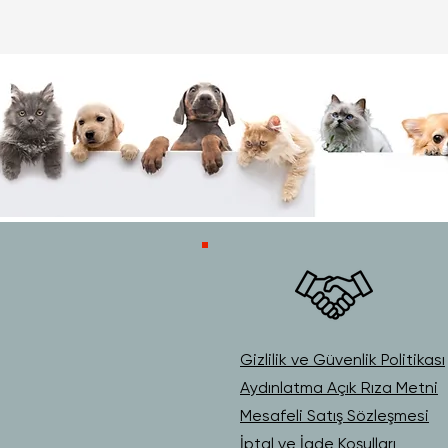
Gizlilik ve Güvenlik Politikası
Aydınlatma Açık Rıza Metni
Mesafeli Satış Sözleşmesi
İptal ve İade Koşulları