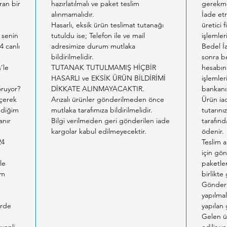
ıran bir
hazırlatılmalı ve paket teslim
gerekme
alınmamalıdır.
İade etm
Hasarlı, eksik ürün teslimat tutanağı
üretici 
 senin
tutuldu ise; Telefon ile ve mail
işlemler
4 canlı
adresimize durum mutlaka
Bedel İ
bildirilmelidir.
sonra b
ş’le
TUTANAK TUTULMAMIŞ HİÇBİR
hesabın
HASARLI ve EKSİK ÜRÜN BİLDİRİMİ
işlemler
oruyor?
DİKKATE ALINMAYACAKTIR.
bankanız
eçerek
Arızalı ürünler gönderilmeden önce
Ürün ia
tediğim
mutlaka tarafımıza bildirilmelidir.
tutarın
anır
Bilgi verilmeden geri gönderilen iade
tarafınd
kargolar kabul edilmeyecektir.
ödenir.
24
Teslim a
için gön
le
paketlem
am
birlikte
Gönderil
yapılmal
erde
yapılan
Gelen ü