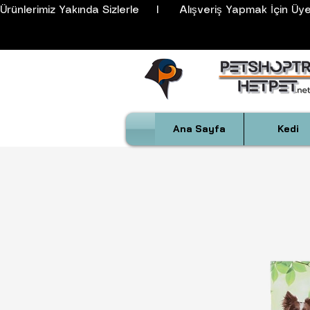
Ürünlerimiz Yakında Sizlerle     I      Alışveriş Yapmak İçin Üyeli
Ana Sayfa
Kedi