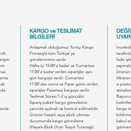
KARGO ve TESLİMAT
DEĞİŞ
BİLGİLERİ
UYARI
Anlaşmalı olduğumuz Yurtiçi Kargo
İnceled
rcih
Firmasıyla tüm Türkiye'ye
tarafınd
arişim
gönderimimiz vardır.
İade işl
tım
Hafta içi 15:00'a kadar ve Cumartesi
yapmalıs
maz.
11:00'e kadar verilen siparişler aynı
Ürünün 
ödeme
gün kargoya verilir. Cumartesi
itibaren
alı
11:00'dan sonra ve Pazar günü verilen
e-posta 
nda
siparişler Pazartesi kargoya verilir.
atmalısı
Teslimat Süresi:1-2 iş günüdür.
Başvuru
Sipariş paketi kargo görevlisinin
belirtil
izinle
yanında açılmalı ve kontrol edilmelidir.
kargo ta
Ürünün hasarlı veya eksik çıkması
bildirm
durumunda kargo görevlisine
kabul ed
m
(Hasarlı-Eksik Ürün Tespit Tutanağı)
görmemi