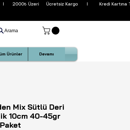
I      2000₺ Üzeri     Ücretsiz Kargo      I        Kredi Kartına T
Arama
üm Ürünler
Devamı
en Mix Sütlü Deri
ik 10cm 40-45gr
 Paket