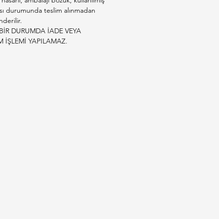
e hasarlı, ambalajı bozuk, kullanılmış
sı durumunda teslim alınmadan
derilir.
BİR DURUMDA İADE VEYA
M İŞLEMİ YAPILAMAZ.