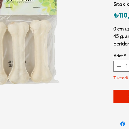
Stok 
₺110
0 cm uz
45 g. a
deriden
Adet
*
Tükendi