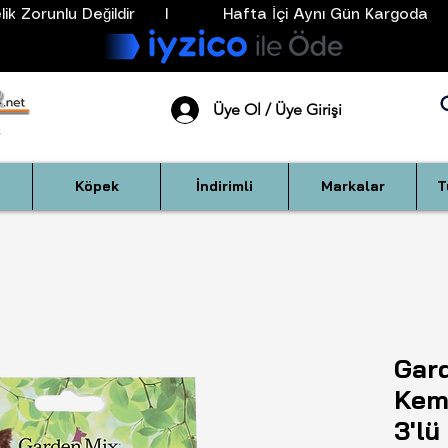
k Zorunlu Değildir      I           Hafta İçi Aynı Gün Kargoda      
Üye Ol / Üye Girişi
Köpek
İndirimli
Markalar
T
Gard
Kem
3'lü