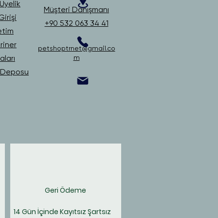
Üyelik
Müşteri Danışmanı
irişi
+90 532 063 34 41
etim
riner
petshoptrnet@gmail.co
ları
m
i Deposu
Geri Ödeme
14 Gün İçinde Kayıtsız Şartsız