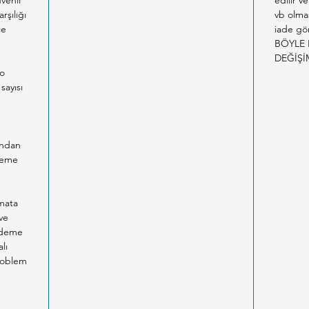
venli
edilir v
rşılığı
vb olma
ce
iade gön
BÖYLE 
DEĞİŞİ
co
sayısı
n
ından
Ödeme
imata
ve
 ödeme
lı
problem