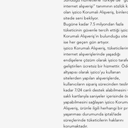
Sunduğu hizmetlerle Türkiye’de “gü
internet alışverişi” tanımının sözlük ka
olan iyzico Korumalı Alışveriş, binler
sitede seni bekliyor.
Bugüne kadar 7.5 milyondan fazla
tüketicinin güvenle tercih ettiği iyzi
Korumalı Alışveriş’in bulunduğu site 
ise her geçen gün artıyor.
iyzico Korumalı Alışveriş, tüketicileri
internet alışverişlerinde yaşadığı
endişelere çözüm olarak iyzico taraf
geliştirilen ücretsiz bir hizmettir. 
altyapısı olarak iyzico’yu kullanan
sitelerden yapılan alışverişlerde,
kullanıcıların sipariş sürecinden tesl
kadar 7/24 canlı destek alabilmesini 
saklı kartlarıyla saniyeler içerisinde
yapabilmesini sağlayan iyzico Koruma
Alışveriş, ürünle ilgili herhangi bir 
yaşanması durumunda iptal/iade
süreçlerinde tüketicilerin haklarını
korumaktadır.