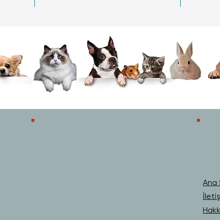
Ana 
İleti
Hakk