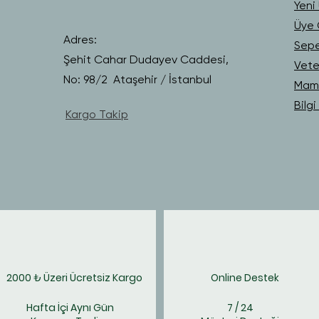
Yeni 
Üye G
Adres:
Sep
Şehit Cahar Dudayev Caddesi,
Vete
No: 98/2 Ataşehir / İstanbul
Mama
Bilg
Kargo Takip
2000 ₺ Üzeri Ücretsiz Kargo
Online Destek
Hafta İçi Aynı Gün
7 / 24