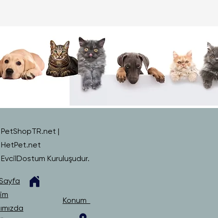
PetShopTR.net |
HetPet.net
EvcilDostum Kuruluşudur.
Sayfa
şim
Konum
ımızda