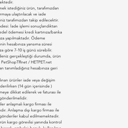
ktedir.
ek istediğiniz ürün, tarafımızdan
firmaya ulaştırılacak ve iade
iniz tarafımızdan takip edilecektir.
adesi: İade işlemi sonuçlandıktan
edel ödemesi kredi kartınıza/banka
ıza yapılmaktadır. Ödeme
inin hesabınıza yansıma süresi
a göre 7-10 iş günü sürebilir.
deniz gerçekleştiği durumda, ürün
ız PetShopTRnet / HETPET.net
an tanımladığınız hesabınıza geri
lınan ürünler iade veya değişim
derilirken (14 gün içerisinde )
eye dikkat edilerek ve faturası ile
 gönderilmelidir.
er anlaşmalı kargo firması ile
ıdır. Anlaşma dışı kargo firması ile
 gönderiler kabul edilmemektedir.
rün kargo görevlisi yanında kontrol