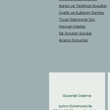
Kargo ve Teslimat Koşulları
Üyelik ve Kullanım Şartları
Ticari Elektronik İzin
Hayvan Hakları
Sık Sorulan Sorular
Arama Sonuçları
Güvenilir Ödeme
iyzico Güvencesi ile