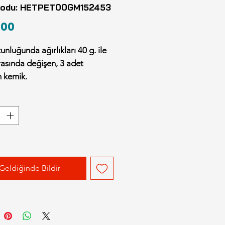
kodu: HETPET00GM152453
Fiyat
,00
unluğunda ağırlıkları 40 g. ile
rasında değişen, 3 adet
 kemik.
Geldiğinde Bildir