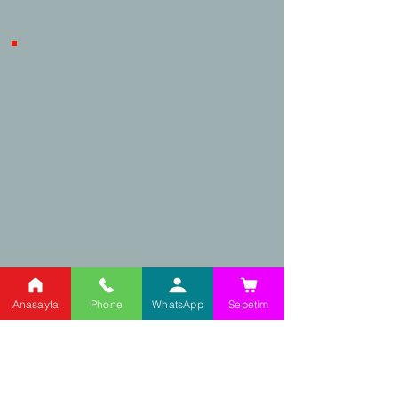
Alışveriş, ürünle ilgili herhangi bir
problem yaşanması durumunda
iptal/iade süreçlerinde tüketicilerin
haklarını korumaktadır.
Kargo Takip
Adres:
Anasayfa
Phone
WhatsApp
Sepetim
Şehit Cahar Dudayev
Caddesi,
No: 98/2 Ataşehir /
İstanbul