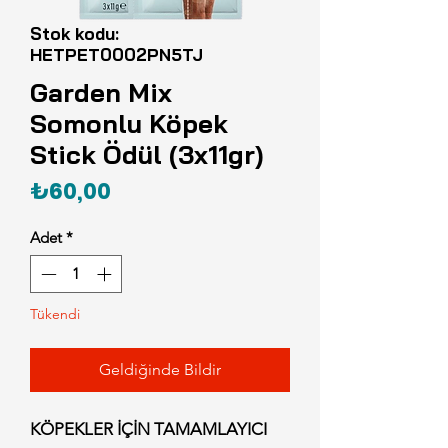
Stok kodu:
HETPET0002PN5TJ
Garden Mix
Somonlu Köpek
Stick Ödül (3x11gr)
Fiyat
₺60,00
Adet
*
Tükendi
Geldiğinde Bildir
KÖPEKLER İÇİN TAMAMLAYICI