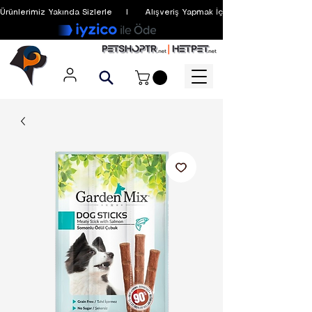
Ürünlerimiz Yakında Sizlerle     I      Alışveriş Yapmak İçin Üyelik Zorunlu Değildir