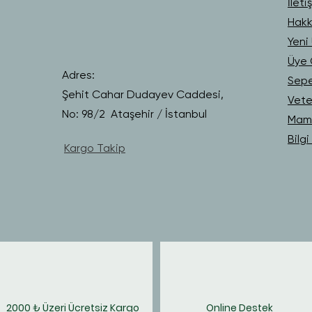
İleti
Hakk
Yeni 
Üye G
Adres:
Sep
Şehit Cahar Dudayev Caddesi,
Vete
No: 98/2 Ataşehir / İstanbul
Mama
Bilg
Kargo Takip
2000 ₺ Üzeri Ücretsiz Kargo
Online Destek