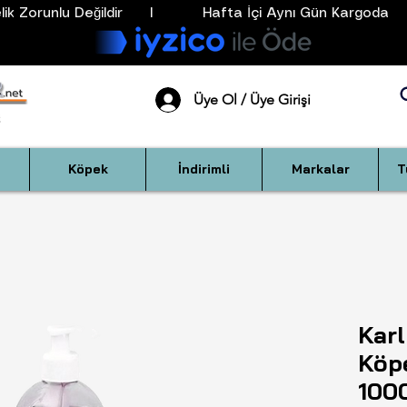
k Zorunlu Değildir      I           Hafta İçi Aynı Gün Kargoda      
Üye Ol / Üye Girişi
Köpek
İndirimli
Markalar
T
Karl
Köp
100