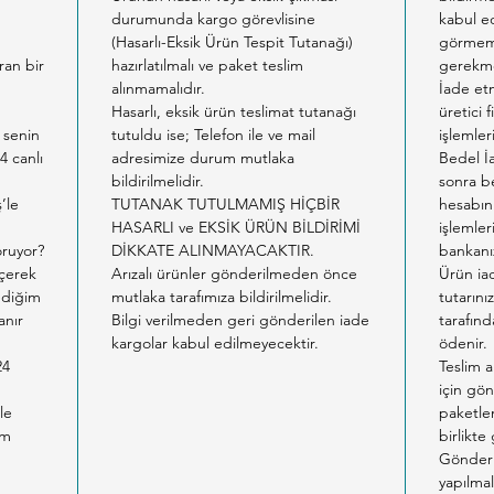
durumunda kargo görevlisine
kabul ed
m
(Hasarlı-Eksik Ürün Tespit Tutanağı)
görmemi
ıran bir
hazırlatılmalı ve paket teslim
gerekme
alınmamalıdır.
İade etm
Hasarlı, eksik ürün teslimat tutanağı
üretici 
 senin
tutuldu ise; Telefon ile ve mail
işlemler
4 canlı
adresimize durum mutlaka
Bedel İ
bildirilmelidir.
sonra b
ş’le
TUTANAK TUTULMAMIŞ HİÇBİR
hesabın
HASARLI ve EKSİK ÜRÜN BİLDİRİMİ
işlemler
oruyor?
DİKKATE ALINMAYACAKTIR.
bankanız
eçerek
Arızalı ürünler gönderilmeden önce
Ürün ia
tediğim
mutlaka tarafımıza bildirilmelidir.
tutarın
anır
Bilgi verilmeden geri gönderilen iade
tarafınd
kargolar kabul edilmeyecektir.
ödenir.
24
Teslim a
için gön
le
paketlem
am
birlikte
Gönderil
yapılmal