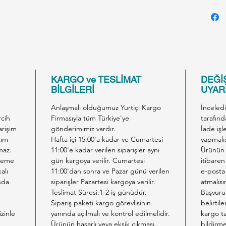
KARGO ve TESLİMAT
DEĞİŞ
BİLGİLERİ
UYARI
Anlaşmalı olduğumuz Yurtiçi Kargo
İnceled
rcih
Firmasıyla tüm Türkiye'ye
tarafınd
arişim
gönderimimiz vardır.
İade işl
tım
Hafta içi 15:00'a kadar ve Cumartesi
yapmalıs
maz.
11:00'e kadar verilen siparişler aynı
Ürünün 
ödeme
gün kargoya verilir. Cumartesi
itibaren
alı
11:00'dan sonra ve Pazar günü verilen
e-posta 
nda
siparişler Pazartesi kargoya verilir.
atmalısı
Teslimat Süresi:1-2 iş günüdür.
Başvuru
Sipariş paketi kargo görevlisinin
belirtil
izinle
yanında açılmalı ve kontrol edilmelidir.
kargo ta
Ürünün hasarlı veya eksik çıkması
bildirm