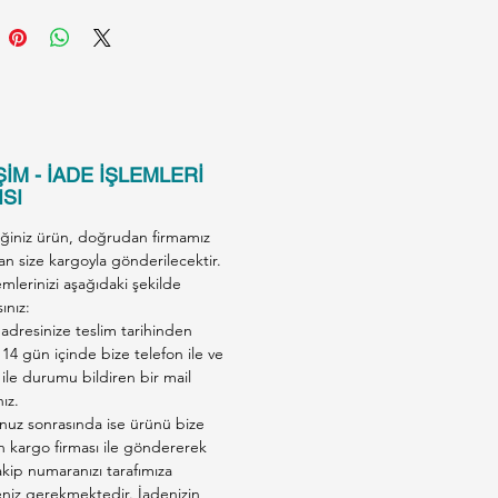
İM - İADE İŞLEMLERİ
SI
iğiniz ürün, doğrudan firmamız
an size kargoyla gönderilecektir.
emlerinizi aşağıdaki şekilde
ınız:
adresinize teslim tarihinden
 14 gün içinde bize telefon ile ve
ile durumu bildiren bir mail
nız.
nuz sonrasında ise ürünü bize
en kargo firması ile göndererek
kip numaranızı tarafımıza
eniz gerekmektedir. İadenizin