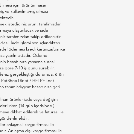
ilmesi için, ürünün hasar
ş ve kullanılmamış olması
ktedir.
ek istediğiniz ürün, tarafımızdan
firmaya ulaştırılacak ve iade
iniz tarafımızdan takip edilecektir.
adesi: İade işlemi sonuçlandıktan
edel ödemesi kredi kartınıza/banka
ıza yapılmaktadır. Ödeme
inin hesabınıza yansıma süresi
a göre 7-10 iş günü sürebilir.
deniz gerçekleştiği durumda, ürün
ız PetShopTRnet / HETPET.net
an tanımladığınız hesabınıza geri
lınan ürünler iade veya değişim
derilirken (14 gün içerisinde )
eye dikkat edilerek ve faturası ile
 gönderilmelidir.
er anlaşmalı kargo firması ile
ıdır. Anlaşma dışı kargo firması ile