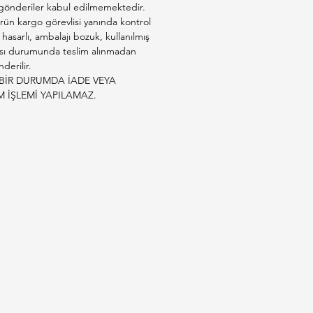
 gönderiler kabul edilmemektedir.
rün kargo görevlisi yanında kontrol
e hasarlı, ambalajı bozuk, kullanılmış
sı durumunda teslim alınmadan
derilir.
BİR DURUMDA İADE VEYA
M İŞLEMİ YAPILAMAZ.