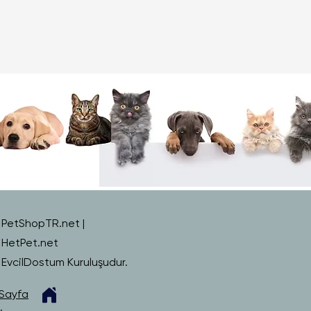
PetShopTR.net |
HetPet.net
EvcilDostum Kuruluşudur.
Sayfa