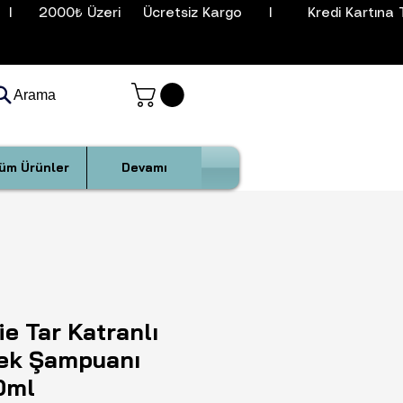
I      2000₺ Üzeri     Ücretsiz Kargo      I        Kredi Kartına T
Arama
üm Ürünler
Devamı
ie Tar Katranlı
ek Şampuanı
0ml