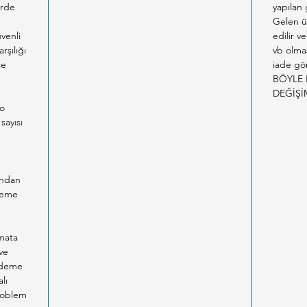
erde
yapılan
Gelen ü
venli
edilir v
rşılığı
vb olma
ce
iade gön
BÖYLE 
DEĞİŞİ
co
sayısı
n
ından
Ödeme
imata
ve
 ödeme
lı
problem