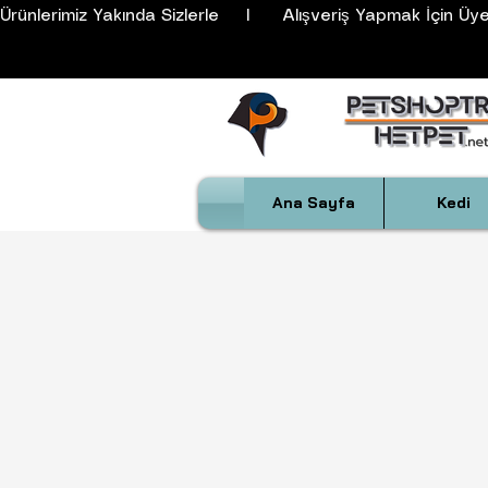
Ürünlerimiz Yakında Sizlerle     I      Alışveriş Yapmak İçin Üyeli
Ana Sayfa
Kedi