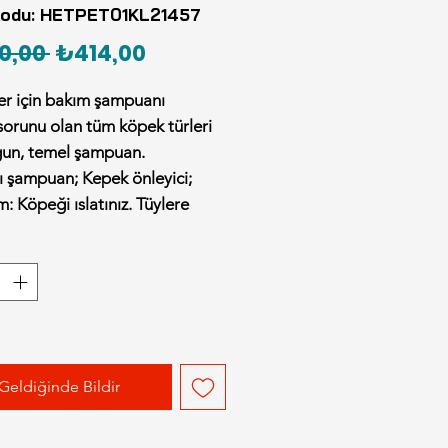
kodu: HETPET01KL21457
Normal
İndirimli
0,00 
₺414,00
Fiyat
Fiyat
er için bakım şampuanı
orunu olan tüm köpek türleri
gun, temel şampuan.
ı şampuan; Kepek önleyici;
m: Köpeği ıslatınız. Tüylere
öküp yayınız ve masaj yaparak
ünüz.
rın ulaşamayacağı bir yerde
nız. Kullanmadan önce ürün
ni okuyunuz. Veteriner kontrolü
üretilmiştir. Harici kullanım
. Yutulmaz.
Geldiğinde Bildir
Hayvan Sağlığında Kullanılır