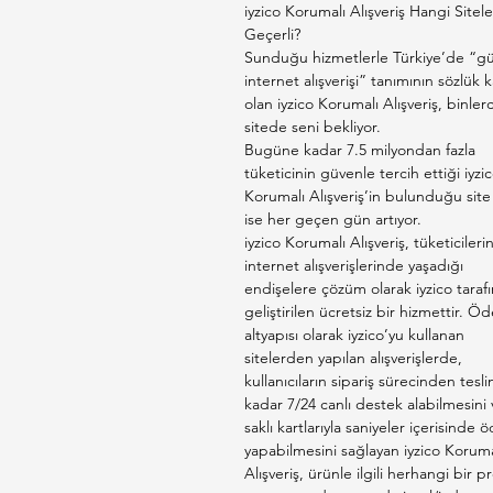
iyzico Korumalı Alışveriş Hangi Sitel
Geçerli?
Sunduğu hizmetlerle Türkiye’de “gü
internet alışverişi” tanımının sözlük ka
olan iyzico Korumalı Alışveriş, binler
sitede seni bekliyor.
Bugüne kadar 7.5 milyondan fazla
tüketicinin güvenle tercih ettiği iyzi
Korumalı Alışveriş’in bulunduğu site 
ise her geçen gün artıyor.
iyzico Korumalı Alışveriş, tüketicileri
internet alışverişlerinde yaşadığı
endişelere çözüm olarak iyzico taraf
geliştirilen ücretsiz bir hizmettir. 
altyapısı olarak iyzico’yu kullanan
sitelerden yapılan alışverişlerde,
kullanıcıların sipariş sürecinden tesl
kadar 7/24 canlı destek alabilmesini 
saklı kartlarıyla saniyeler içerisinde
yapabilmesini sağlayan iyzico Koruma
Alışveriş, ürünle ilgili herhangi bir 