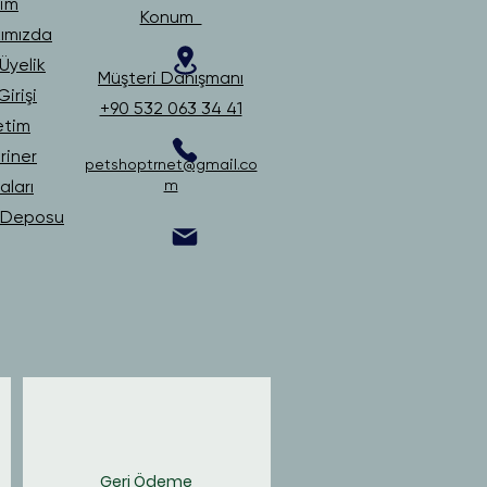
şim
Konum
ımızda
Üyelik
Müşteri Danışmanı
irişi
+90 532 063 34 41
etim
riner
petshoptrnet@gmail.co
ları
m
i Deposu
Geri Ödeme