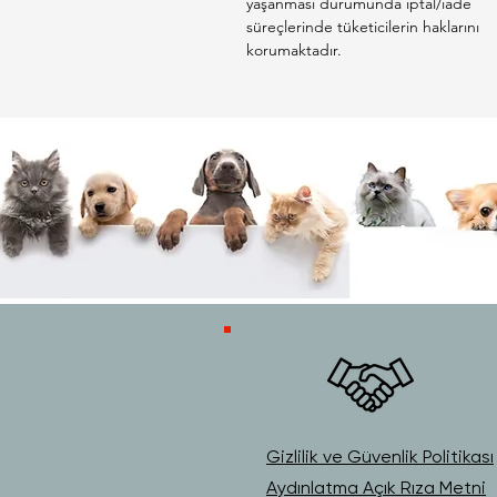
yaşanması durumunda iptal/iade
süreçlerinde tüketicilerin haklarını
korumaktadır.
Gizlilik ve Güvenlik Politikası
Aydınlatma Açık Rıza Metni