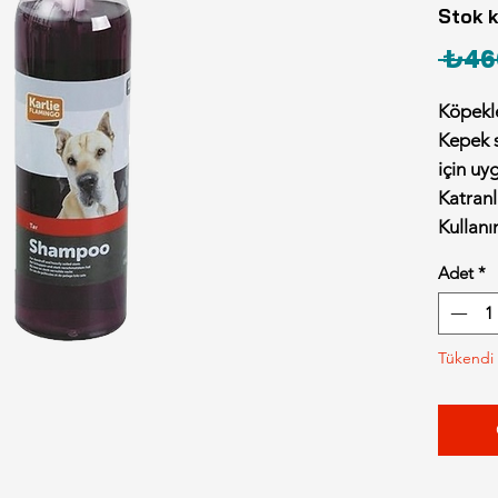
Stok 
 ₺46
Köpekl
Kepek s
için uy
Katranl
Kullanı
bolca d
Adet
*
köpürt
Çocukla
saklayı
Tükendi
etiketi
altında 
içindir
Sadece 