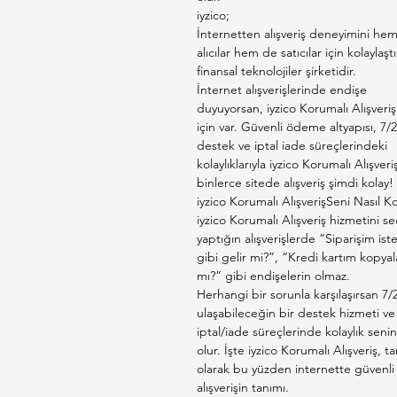
iyzico;
İnternetten alışveriş deneyimini he
alıcılar hem de satıcılar için kolaylaşt
finansal teknolojiler şirketidir.
İnternet alışverişlerinde endişe
duyuyorsan, iyzico Korumalı Alışveriş
için var. Güvenli ödeme altyapısı, 7/2
destek ve iptal iade süreçlerindeki
kolaylıklarıyla iyzico Korumalı Alışveri
binlerce sitede alışveriş şimdi kolay!
iyzico Korumalı AlışverişSeni Nasıl K
iyzico Korumalı Alışveriş hizmetini s
yaptığın alışverişlerde “Siparişim is
gibi gelir mi?”, “Kredi kartım kopyal
mı?” gibi endişelerin olmaz.
Herhangi bir sorunla karşılaşırsan 7/
ulaşabileceğin bir destek hizmeti ve
iptal/iade süreçlerinde kolaylık senin
olur. İşte iyzico Korumalı Alışveriş, t
olarak bu yüzden internette güvenli
alışverişin tanımı.