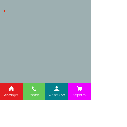
Alışveriş, ürünle ilgili herhangi bir
problem yaşanması durumunda
iptal/iade süreçlerinde tüketicilerin
haklarını korumaktadır.
Kargo Takip
Adres:
Anasayfa
Phone
WhatsApp
Sepetim
Şehit Cahar Dudayev
Caddesi,
No: 98/2 Ataşehir /
İstanbul