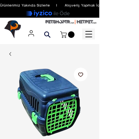
Ürünlerimiz Yakında Sizlerle     I      Alışveriş Yapmak İçin Üyelik Zorunlu Değildir