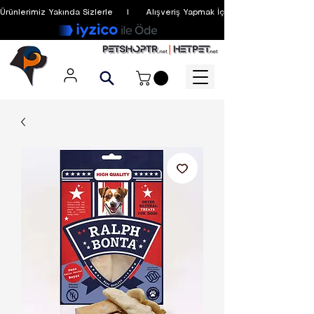
Ürünlerimiz Yakında Sizlerle     I      Alışveriş Yapmak İçin Üyelik Zorunlu Değildir