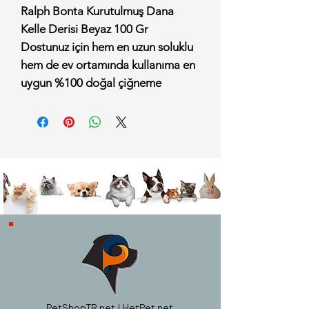
Ralph Bonta Kurutulmuş Dana
Kelle Derisi Beyaz 100 Gr
Dostunuz için hem en uzun soluklu
hem de ev ortamında kullanıma en
uygun %100 doğal çiğneme
deneyimine hazır olun! Ralph
Bonta Kurutulmuş Dana Kelle
Derisi Beyaz 100 Gr, hiçbir yapay
koruyucu, tatlandırıcı veya kimyasal
katkı maddesi içermeden, sığır
derisinin özel yöntemlerle
temizlenip kurutulmasıyla elde
edilmiştir. Kimyasal işlemlerden
geçmiş, sindirimi zor beyaz pres
kemiklere (rawhide) harika ve
tamamen sağlıklı bir alternatif
sunan bu beyazlatılmış kelle derisi,
PetShopTR.net | HetPet.net