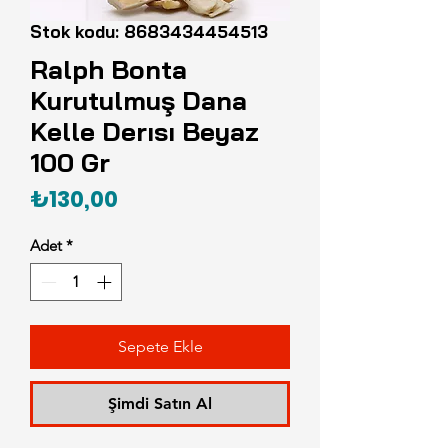
Stok kodu: 8683434454513
Ralph Bonta
Kurutulmuş Dana
Kelle Derısı Beyaz
100 Gr
Fiyat
₺130,00
Adet
*
Sepete Ekle
Şimdi Satın Al