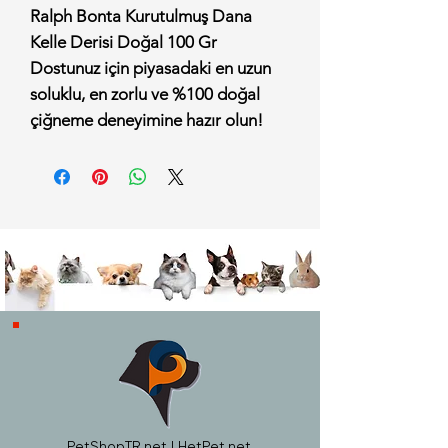
Ralph Bonta Kurutulmuş Dana
Kelle Derisi Doğal 100 Gr
Dostunuz için piyasadaki en uzun
soluklu, en zorlu ve %100 doğal
çiğneme deneyimine hazır olun!
Ralph Bonta Kurutulmuş Dana
Kelle Derisi Doğal 100 Gr, hiçbir
katkı maddesi, renklendirici,
koruyucu veya kimyasal işlem
içermeden, %100 sığır derisinin en
saf haliyle kurutulmasıyla elde
edilmiştir. Kimyasal işlemlerden
geçmiş beyaz pres kemiklere
(rawhide) mükemmel ve sağlıklı bir
alternatif sunan bu ödül, ekstra sert
yapısı sayesinde güçlü çiğneme
kaslarına sahip dostlarımızın
PetShopTR.net | HetPet.net