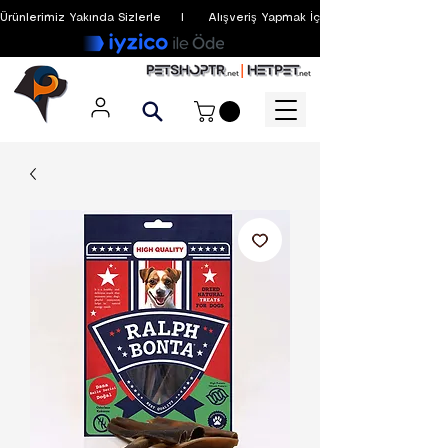
Ürünlerimiz Yakında Sizlerle     I      Alışveriş Yapmak İçin Üyelik Zorunlu Değildir