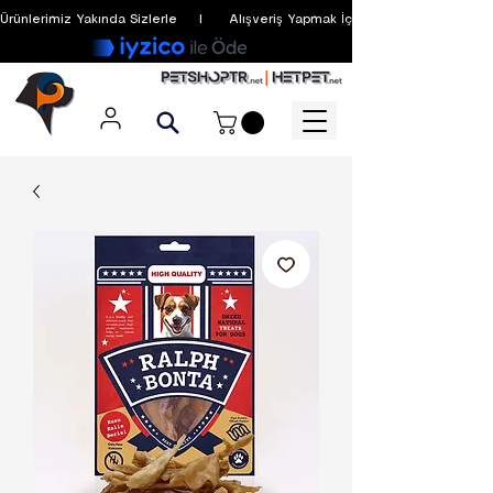
Ürünlerimiz Yakında Sizlerle     I      Alışveriş Yapmak İçin Üyelik Zorunlu Değildir