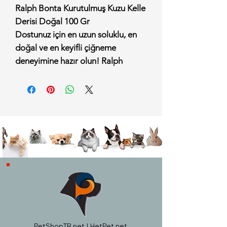
Ralph Bonta Kurutulmuş Kuzu Kelle
Derisi Doğal 100 Gr
Dostunuz için en uzun soluklu, en
doğal ve en keyifli çiğneme
deneyimine hazır olun! Ralph
Bonta Kurutulmuş Kuzu Kelle Derisi
Doğal 100 Gr, hiçbir katkı maddesi,
renklendirici, koruyucu veya
kimyasal işlem içermeden, %100
kuzu derisinin özel yöntemlerle
kurutulmasıyla elde edilmiştir. Sığır
derisine (rawhide) harika bir
hipoalerjenik alternatif sunan kuzu
kelle derisi, sert ve yoğun yapısı
sayesinde çiğneme kulübünün
favori üyesi olmaya aday.
Neden Ralph Bonta Kurutulmuş
PetShopTR.net | HetPet.net