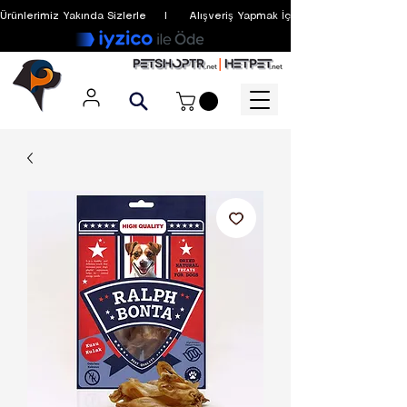
Ürünlerimiz Yakında Sizlerle     I      Alışveriş Yapmak İçin Üyelik Zorunlu Değildir