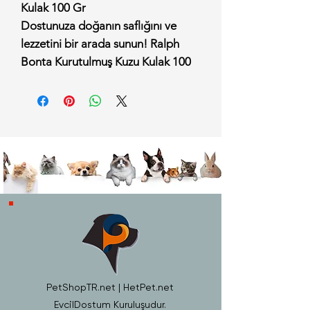
Kulak 100 Gr
Dostunuza doğanın saflığını ve
lezzetini bir arada sunun! Ralph
Bonta Kurutulmuş Kuzu Kulak 100
Gr, hiçbir kimyasal işlem, yapay
renklendirici, tatlandırıcı veya
koruyucu madde içermeden, %100
doğal yöntemlerle kurutularak
hazırlanmış premium bir köpek
ödülüdür. Sığır veya tavuk
ürünlerine karşı hassasiyeti olan
köpekler için harika bir
hipoalerjenik alternatif sunan bu
çıtır atıştırmalık, dostunuzun
kemirme içgüdüsünü en sağlıklı
şekilde karşılar.
PetShopTR.net | HetPet.net
Neden Ralph Bonta Kurutulmuş
EvcilDostum Kuruluşudur.