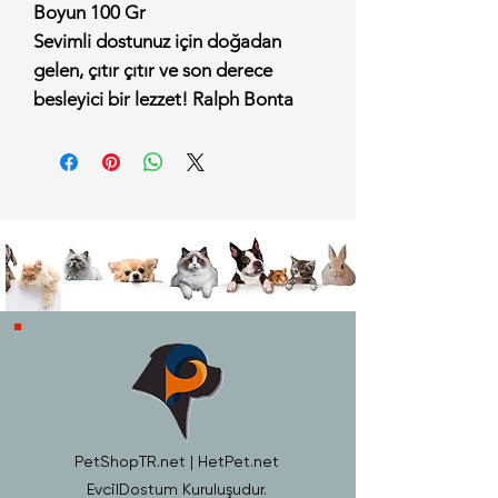
Boyun 100 Gr
Sevimli dostunuz için doğadan
gelen, çıtır çıtır ve son derece
besleyici bir lezzet! Ralph Bonta
Kurutulmuş Tavuk Boyun 100 Gr,
hiçbir yapay koruyucu,
renklendirici, tatlandırıcı veya
kimyasal işlem içermeden, %100
doğal tavuk boynunun özel
yöntemlerle kurutulmasıyla
üretilmiştir. Köpeklerin çiğneme
içgüdüsünü en keyifli ve sağlıklı
şekilde tatmin eden bu ödül
maması, zengin kıkırdak ve kemik
yapısı sayesinde dostunuzun genel
sağlığına çok yönlü katkıda bulunur.
PetShopTR.net | HetPet.net
Neden Ralph Bonta Kurutulmuş
EvcilDostum Kuruluşudur.