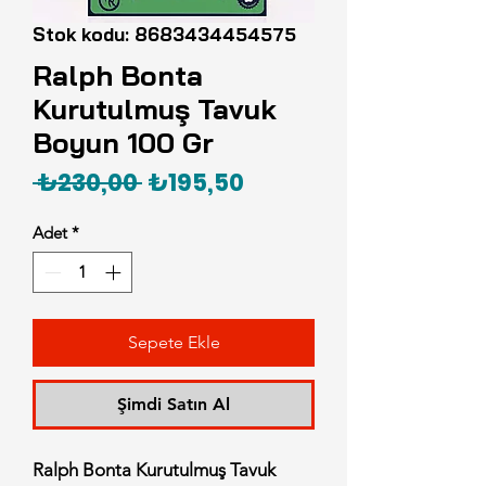
Stok kodu: 8683434454575
Ralph Bonta
Kurutulmuş Tavuk
Boyun 100 Gr
Normal
İndirimli
 ₺230,00 
₺195,50
Fiyat
Fiyat
Adet
*
Sepete Ekle
Şimdi Satın Al
Ralph Bonta Kurutulmuş Tavuk