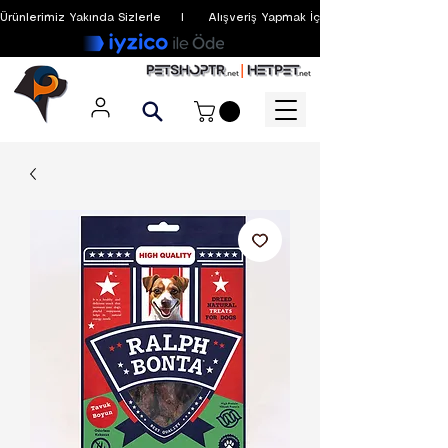
Ürünlerimiz Yakında Sizlerle     I      Alışveriş Yapmak İçin Üyelik Zorunlu Değildir