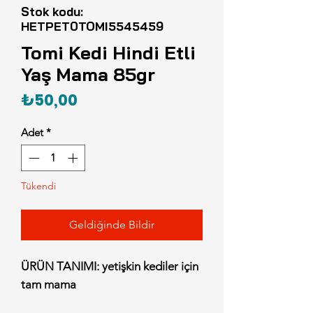
Stok kodu:
HETPET0TOMI5545459
Tomi Kedi Hindi Etli
Yaş Mama 85gr
Fiyat
₺50,00
Adet
*
Tükendi
Geldiğinde Bildir
ÜRÜN TANIMI: yetişkin kediler için
tam mama