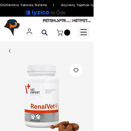
Ürünlerimiz Yakında Sizlerle     I      Alışveriş Yapmak İçin Üyelik Zorunlu Değildir