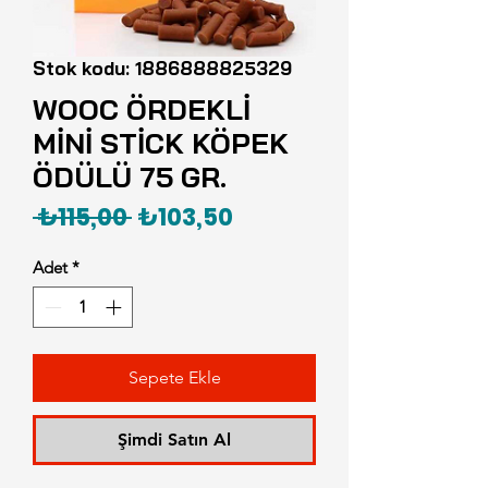
Stok kodu: 1886888825329
WOOC ÖRDEKLİ
MİNİ STİCK KÖPEK
ÖDÜLÜ 75 GR.
Normal
İndirimli
 ₺115,00 
₺103,50
Fiyat
Fiyat
Adet
*
Sepete Ekle
Şimdi Satın Al