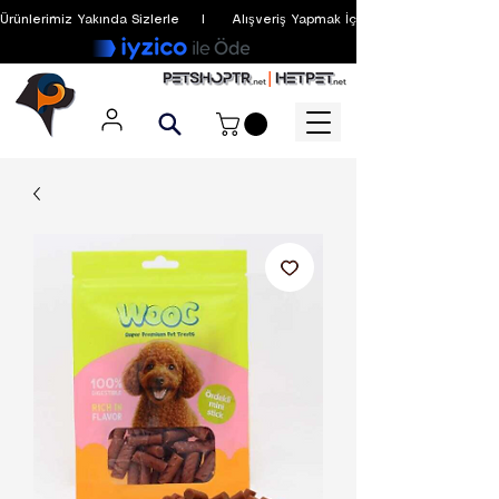
Ürünlerimiz Yakında Sizlerle     I      Alışveriş Yapmak İçin Üyelik Zorunlu Değildir