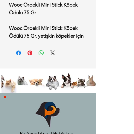
Wooc Ördekli Mini Stick Köpek
Ödülü 75 Gr
Wooc Ördekli Mini Stick Köpek
Ödülü 75 Gr, yetişkin köpekler için
özel olarak formüle edilmiş, yüksek
protein içeriği ve eşsiz ördek eti
lezzetiyle köpeğinizin
vazgeçemeyeceği tamamlayıcı bir
mamadır. Mini stick (çubuk) formu
sayesinde hem eğitim süreçlerinde
ödül maması olarak kullanılabilir
hem de gün içinde sevimli
dostunuza lezzetli bir ara öğün
alternatifi sunar.
Düşük yağ oranı ve sindirimi kolay
yapısıyla öne çıkan bu ödül
PetShopTR.net | HetPet.net