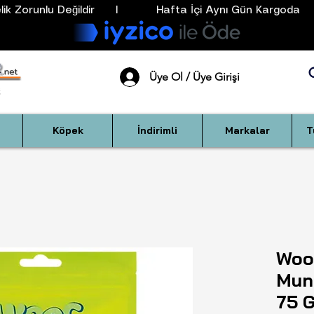
k Zorunlu Değildir      I           Hafta İçi Aynı Gün Kargoda      
Üye Ol / Üye Girişi
Köpek
İndirimli
Markalar
T
Woo
Mun
75 G