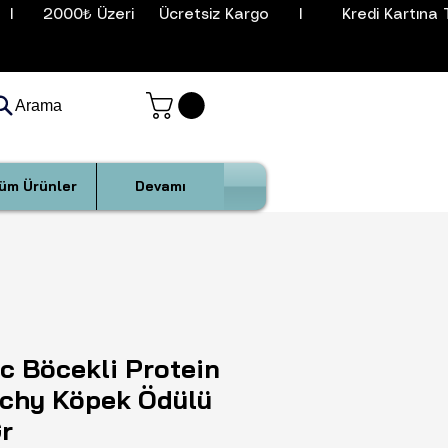
I      2000₺ Üzeri     Ücretsiz Kargo      I        Kredi Kartına T
Arama
üm Ürünler
Devamı
c Böcekli Protein
chy Köpek Ödülü
r