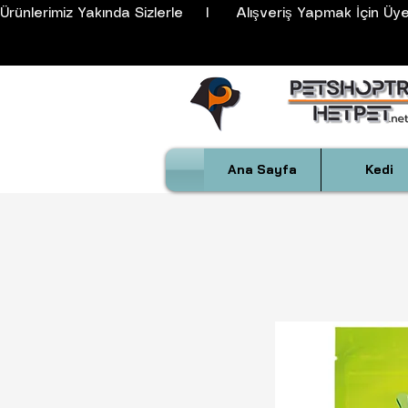
Ürünlerimiz Yakında Sizlerle     I      Alışveriş Yapmak İçin Üyeli
Ana Sayfa
Kedi