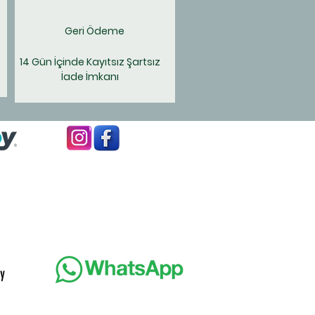
aller ve sağlıklı yağ asitleri
nden de oldukça zengindir.
Geri Ödeme
iler ve Analiz Değerleri
ostunuzun sağlığını riske
14 Gün İçinde Kayıtsız Şartsız
 temiz ve şeffaf bir içeriğe
İade İmkanı
:
dekiler: Böcek proteini (un
u/kara asker sineği larvası
leri), bitkisel yan ürünler,
sta, doğal aroma vericiler,
syum sorbat (koruyucu).
iz Bileşenleri: Ham Protein:
 Ham Yağ: %4, Ham Kül: %6,
Lif: %2.5, Nem: %16.
 Beslenme Tavsiyesi
y
öcekli Protein Munchy, her
ve her ırktan yetişkin köpek için
yıcı bir ek gıdadır.