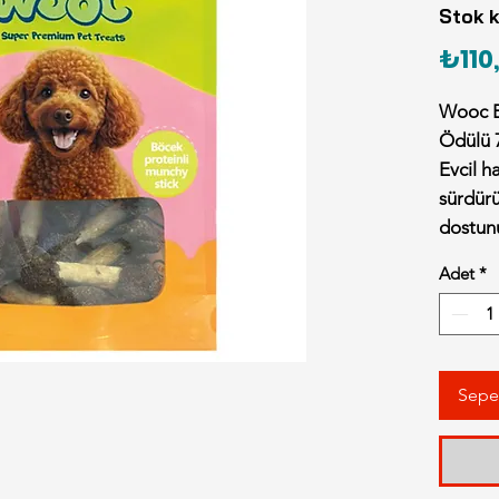
Stok 
₺110
Wooc B
Ödülü 
Evcil 
sürdürü
dostun
Protei
Adet
*
alışıla
(kırmızı
veya ha
köpekle
Sepe
inovati
kaliteli
seviyed
zenginl