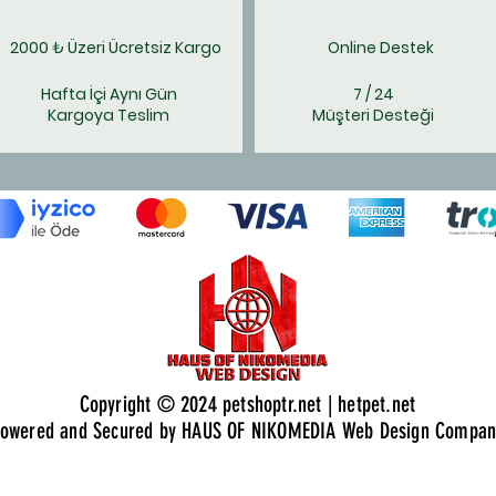
miner
yönü
2000 ₺ Üzeri Ücretsiz Kargo
Online Destek
İçindek
Wooc, d
Hafta İçi Aynı Gün
7 / 24
Kargoya Teslim
Müşteri Desteği
atmayan
sahiptir
İçin
kurd
türev
nişa
pota
Anal
%35,
Ham 
Copyright © 2024 petshoptr.net | hetpet.net
Günlük
owered and Secured by HAUS OF NIKOMEDIA Web Design Compan
Wooc B
yaştan 
tamamla