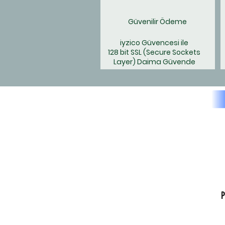
Güvenilir Ödeme
iyzico Güvencesi ile
128 bit SSL
(Secure Sockets
Layer) Daima Güvende
P