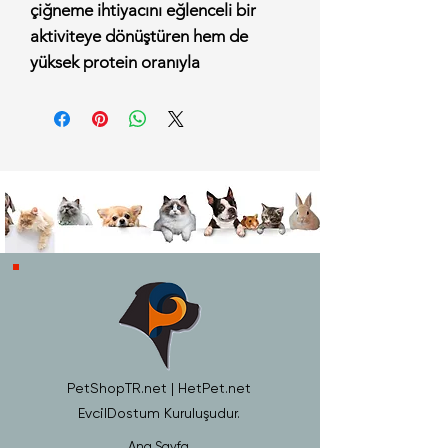
çiğneme ihtiyacını eğlenceli bir
aktiviteye dönüştüren hem de
yüksek protein oranıyla
beslenmesini destekleyen premium
bir tamamlayıcı mamadır. Gerçek
tavuk etinin, köpeklerin anatomik
olarak çiğnemekten en çok keyif
aldığı "kaburga" formunda özel
olarak şekillendirilmesiyle
üretilmiştir.
%100 doğal bileşenlerden elde
edilen bu özel ödül, düşük yağ
içeriği sayesinde köpeğinizin
formunu korumasına yardımcı
olurken, eşsiz tavuk lezzetiyle en
PetShopTR.net | HetPet.net
seçici evcil hayvanların bile favorisi
EvcilDostum Kuruluşudur.
olmaya adaydır.
Ana Sayfa