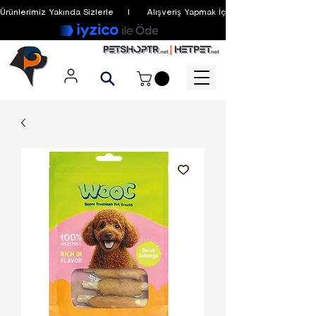
Ürünlerimiz Yakında Sizlerle     I      Alışveriş Yapmak İçin Üyelik Zorunlu Değildir