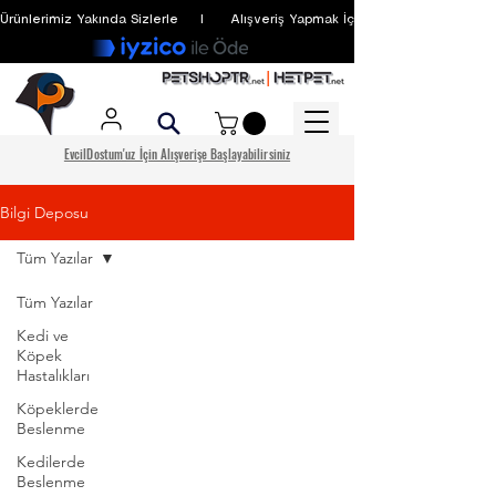
Ürünlerimiz Yakında Sizlerle     I      Alışveriş Yapmak İçin Üyelik Zorunlu Değildir
EvcilDostum'uz İçin Alışverişe Başlayabilirsiniz
Bilgi Deposu
Tüm Yazılar
Tüm Yazılar
Kedi ve
Köpek
Hastalıkları
Köpeklerde
Beslenme
Kedilerde
Beslenme