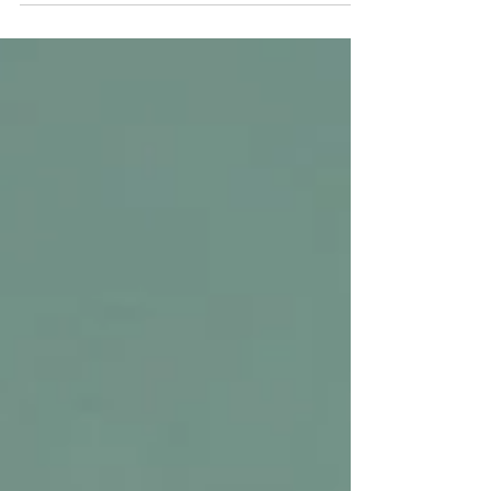
Etkili Yolları Tüy dökülmesi, köpek
sahiplerinin en yaygın karşılaştığı
problemlerden biridir....