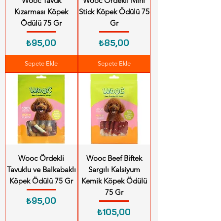
Wooc Tavuk
Wooc Ördekli Mini
Kızarması Köpek
Stick Köpek Ödülü 75
Ödülü 75 Gr
Gr
Fiyat
Fiyat
₺95,00
₺85,00
Sepete Ekle
Sepete Ekle
Wooc Ördekli
Wooc Beef Biftek
Tavuklu ve Balkabaklı
Sargılı Kalsiyum
Köpek Ödülü 75 Gr
Kemik Köpek Ödülü
75 Gr
Fiyat
₺95,00
Fiyat
₺105,00