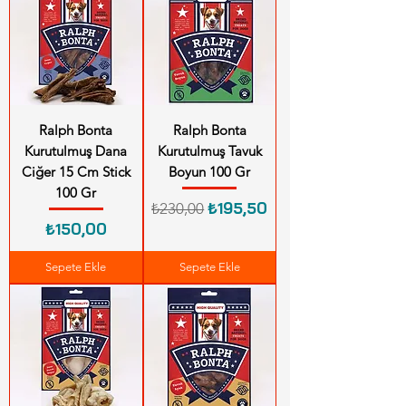
Ralph Bonta
Ralph Bonta
Kurutulmuş Dana
Kurutulmuş Tavuk
Ciğer 15 Cm Stick
Boyun 100 Gr
100 Gr
Normal Fiyat
İndirimli Fiyat
₺195,50
₺230,00
Fiyat
₺150,00
Sepete Ekle
Sepete Ekle