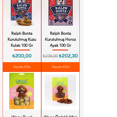
Ralph Bonta
Ralph Bonta
Kurutulmuş Kuzu
Kurutulmuş Horoz
Kulak 100 Gr
Ayak 100 Gr
Fiyat
Normal Fiyat
İndirimli Fiyat
₺200,00
₺202,30
₺238,00
Sepete Ekle
Sepete Ekle