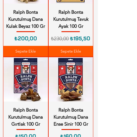
Ralph Bonta
Ralph Bonta
Kurutulmuş Dana
Kurutulmuş Tavuk
Kulak Beyaz 100 Gr
Ayak 100 Gr
Fiyat
Normal Fiyat
İndirimli Fiyat
₺200,00
₺195,50
₺230,00
Sepete Ekle
Sepete Ekle
Ralph Bonta
Ralph Bonta
Kurutulmuş Dana
Kurutulmuş Dana
Gırtlak 100 Gr
Ense Sinir 100 Gr
Fiyat
Fiyat
₺150,00
₺160,00