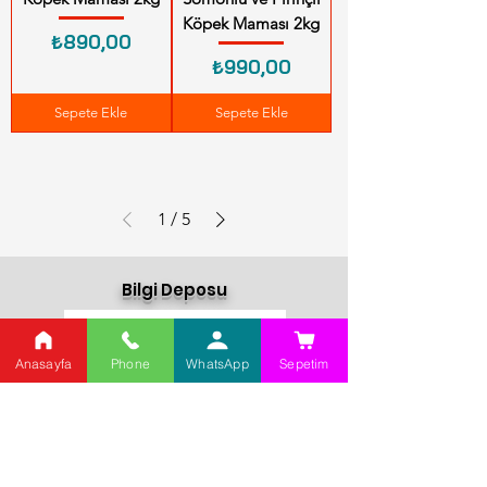
Köpek Maması 2kg
Fiyat
₺890,00
Fiyat
₺990,00
Sepete Ekle
Sepete Ekle
1
/
5
Bilgi Deposu
Anasayfa
Phone
WhatsApp
Sepetim