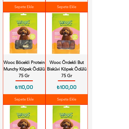
Sepete Ekle
Sepete Ekle
Wooc Böcekli Protein
Wooc Ördekli But
Munchy Köpek Ödülü
Bisküvi Köpek Ödülü
75 Gr
75 Gr
Fiyat
Fiyat
₺110,00
₺100,00
Sepete Ekle
Sepete Ekle