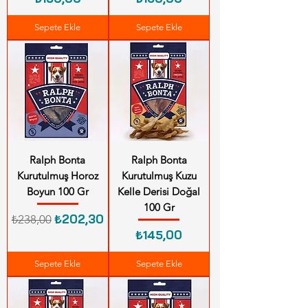
Sepete Ekle
Sepete Ekle
Ralph Bonta
Ralph Bonta
Kurutulmuş Horoz
Kurutulmuş Kuzu
Boyun 100 Gr
Kelle Derisi Doğal
100 Gr
Normal Fiyat
İndirimli Fiyat
₺202,30
₺238,00
Fiyat
₺145,00
Sepete Ekle
Sepete Ekle