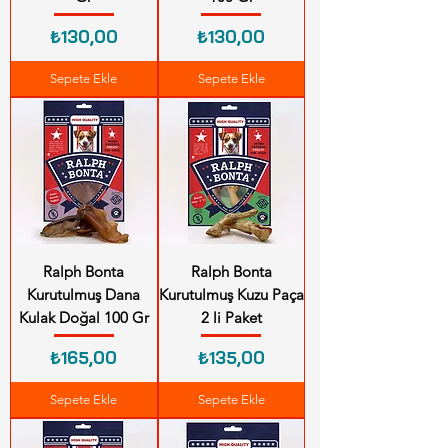
Fiyat
Fiyat
₺130,00
₺130,00
Sepete Ekle
Sepete Ekle
Ralph Bonta
Ralph Bonta
Kurutulmuş Dana
Kurutulmuş Kuzu Paça
Kulak Doğal 100 Gr
2 li Paket
Fiyat
Fiyat
₺165,00
₺135,00
Sepete Ekle
Sepete Ekle