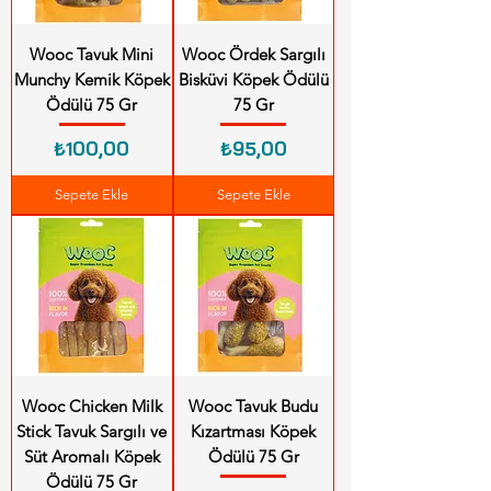
Wooc Tavuk Mini
Wooc Ördek Sargılı
Munchy Kemik Köpek
Bisküvi Köpek Ödülü
Ödülü 75 Gr
75 Gr
Fiyat
Fiyat
₺100,00
₺95,00
Sepete Ekle
Sepete Ekle
Wooc Chicken Milk
Wooc Tavuk Budu
Stick Tavuk Sargılı ve
Kızartması Köpek
Süt Aromalı Köpek
Ödülü 75 Gr
Ödülü 75 Gr