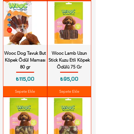
Wooc Dog Tavuk But
Wooc Lamb Uzun
Köpek Ödül Maması
Stick Kuzu Etli Köpek
80 gr
Ödülü 75 Gr
Fiyat
Fiyat
₺115,00
₺95,00
Sepete Ekle
Sepete Ekle