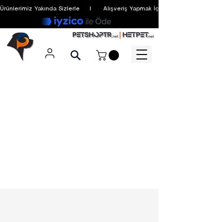
Ürünlerimiz Yakında Sizlerle     I      Alışveriş Yapmak İçin Üyelik Zorunlu Değildir