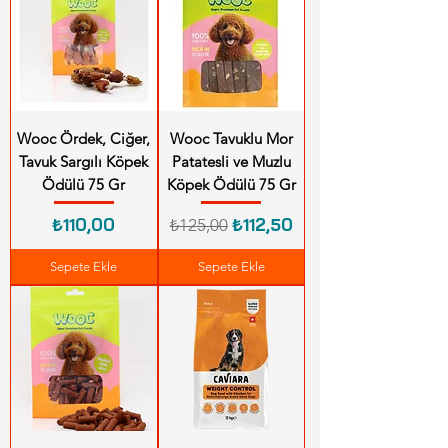
Wooc Ördek, Ciğer,
Wooc Tavuklu Mor
Tavuk Sargılı Köpek
Patatesli ve Muzlu
Ödülü 75 Gr
Köpek Ödülü 75 Gr
Fiyat
Normal Fiyat
İndirimli Fiyat
₺110,00
₺112,50
₺125,00
Sepete Ekle
Sepete Ekle