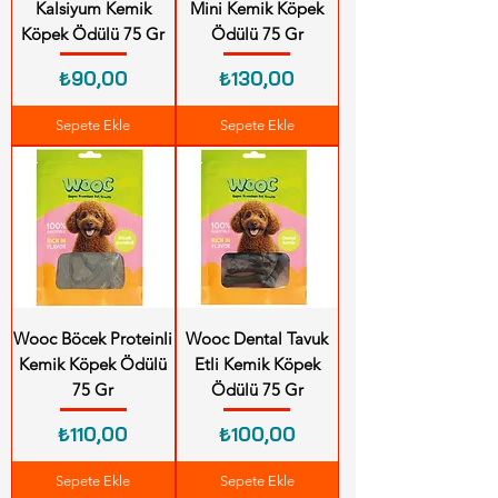
Kalsiyum Kemik
Mini Kemik Köpek
Köpek Ödülü 75 Gr
Ödülü 75 Gr
Fiyat
Fiyat
₺90,00
₺130,00
Sepete Ekle
Sepete Ekle
Wooc Böcek Proteinli
Wooc Dental Tavuk
Kemik Köpek Ödülü
Etli Kemik Köpek
75 Gr
Ödülü 75 Gr
Fiyat
Fiyat
₺110,00
₺100,00
Sepete Ekle
Sepete Ekle