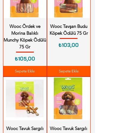
Wooc Ördek ve
Wooc Tavşan Budu
Morina Balıklı
Köpek Ödülü 75 Gr
Munchy Köpek Ödülü
Fiyat
₺103,00
75 Gr
Fiyat
₺105,00
Sepete Ekle
Sepete Ekle
Wooc Tavuk Sargılı
Wooc Tavuk Sargılı