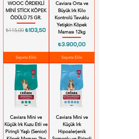
WOOC ÖRDEKLİ
Caviara Orta ve
MİNİ STİCK KÖPEK
Büyük Irk Kilo
ÖDÜLÜ 75 GR.
Kontrolü Tavuklu
Yetişkin Köpek
Normal Fiyat
İndirimli Fiyat
₺103,50
₺115,00
Maması 12kg
Fiyat
₺3.900,00
Sepete Ekle
Sepete Ekle
Caviara Mini ve
Caviara Mini ve
Küçük Irk Kuzu Etli ve
Küçük Irk
Pirinçli Yaşlı (Senior)
Hipoalerjenik
Köpek Maması 2kg
Somonlu ve Pirinçli