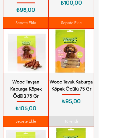
Fiyat
₺100,00
Fiyat
₺95,00
Sepete Ekle
Sepete Ekle
Wooc Tavşan
Wooc Tavuk Kaburga
Kaburga Köpek
Köpek Ödülü 75 Gr
Ödülü 75 Gr
Fiyat
₺95,00
Fiyat
₺105,00
Sepete Ekle
Tükendi