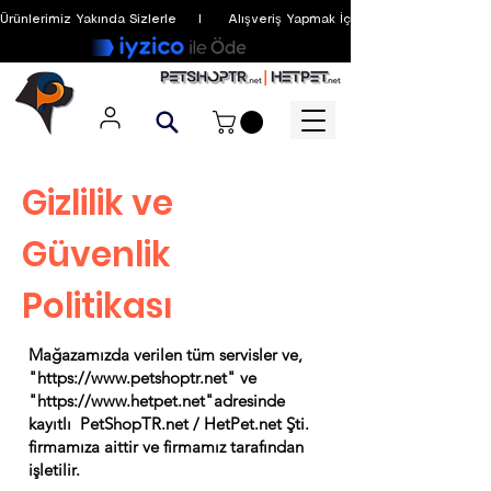
Ürünlerimiz Yakında Sizlerle     I      Alışveriş Yapmak İçin Üyelik Zorunlu Değildir
Gizlilik ve
Güvenlik
Politikası
Mağazamızda verilen tüm servisler ve,
"
https://www.petshoptr.net
" ve
"
https://www.hetpet.net
"adresinde
kayıtlı PetShopTR.net / HetPet.net Şti.
firmamıza aittir ve firmamız tarafından
işletilir.