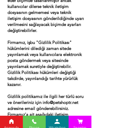
eder biçimde tasarlanmıştır ancak
kullanıcılar dilerse teknik iletişim
dosyasının gelmemesi veya teknik
iletişim dosyasının gönderildiğinde uyarı
verilmesini sağlayacak biçimde ayarları
değiştirebilirler.
Firmamız, işbu "Gizlilik Politikası"
hükümlerini dilediği zaman sitede
yayınlamak veya kullanıcılara elektronik
posta göndermek veya sitesinde
yayınlamak suretiyle değiştirebilir.
Gizlilik Politikası hükümleri değiştiği
takdirde, yayınlandığı tarihte yürürlük
kazanır.
Gizlilik politikamız ile ilgili her türlü soru
ve önerileriniz için
info@petshoptr.net
adresine email gönderebilirsiniz.
Firmamız’a ait aşağıdaki iletişim
bilgilerinden ulaşabilirsiniz.
Anasayfa
Phone
WhatsApp
Sepetim