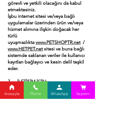
görevli ve yetkili olacağını da kabul
etmektesiniz.
İşbu internet sitesi ve/veya bağlı
uygulamalar üzerinden ürün ve/veya
hizmet alımına ilişkin doğacak her
türlü
uyuşmazlıkta
www.PETSHOPTR.net
/
www.HETPET.net
sitesi ve buna bağlı
sistemde saklanan veriler ile kullanıcı
kayıtları bağlayıcı ve kesin delil teşkil
eder.
7. İLETİŞİM İÇİN;
Anasayfa
Phone
WhatsApp
Sepetim
Yukarıda belirtilen haklarınızı
kullanmak için başvuru yapmak
isterseniz talebinizi aşağıda tabloda
belirtilen iletişim kanalları ile
yapabilirsiniz.
Veri Sorumlusu : PETSHOPTR.net |