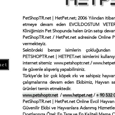
PetShopTR.net | HetPet.net; 2006 Yılından itiba
etmeye devam eden EVCİLDOSTUM VETERİ
Kliniğimizin
Pet Shopunda halen ürün satışı deva
PetShopTR.net / HetPet.net adresinde Online 
vermekteyiz.
Sektördeki benzer isimlerin çokluğundan do
PETSHOPTR.net | HETPET.net isimlerini kullanıy
internet sitemiz
www.petshoptr.net
/
www.hetpet
net
ile güvenle alışveriş yapabilirsiniz.
Türkiye'de bir çok köpek ırkı ve sahipsiz hayvan
çalışmalarına devam eden Ekibimiz, Hayvan sağ
ürünleri temin etmektedir.
www.petshoptr.net
/
www.hetpet.ne
t
/
+ 90 532 
PetShopTR.net | HetPet.net Online Evcil Hayvan 
Güvenilir Ekibi ve Hayvanlara Adanmış Hizmetler
Dostlarınıza Özel; En Taze ve En Kaliteli Mama Çe