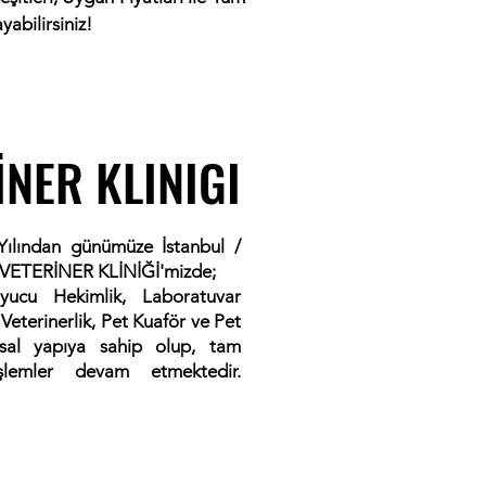
abilirsiniz!
NER KLINIGI
NER KLINIGI
ılından günümüze İstanbul /
 VETERİNER KLİNİĞİ'mizde;
uyucu Hekimlik,
Laboratuvar
Veterinerlik, Pet Kuaför ve Pet
msal yapıya sahip olup, tam
işlemler devam etmektedir.