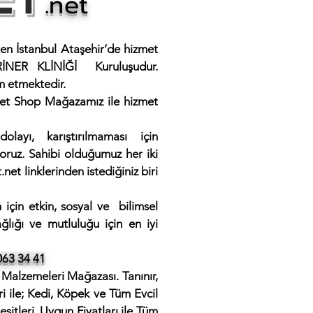
.net
ren İstanbul Ataşehir’de hizmet
NER KLİNİĞİ Kuruluşudur.
m etmektedir.
Pet Shop Mağazamız ile hizmet
layı, karıştırılmaması için
oruz. Sahibi olduğumuz her iki
.net
linklerinden istediğiniz biri
 için etkin, sosyal ve bilimsel
lığı ve mutluluğu için en iyi
063 34 41
Malzemeleri Mağazası. Tanınır,
i ile; Kedi, Köpek ve Tüm Evcil
şitleri, Uygun Fiyatları ile Tüm