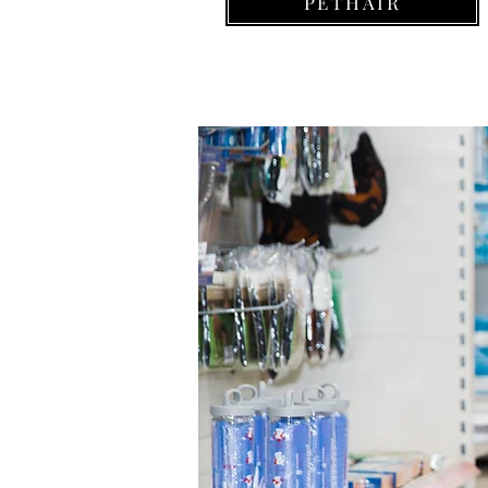
PETHAIR
Pet, cat, kedi, Pets, animal, instagood, petstagram, cats, animals, kitten, kitty, kadi yavrusu,
evcildostum, evcil dostum, petshop İstanbul, petsho, ankara petshop hayvan dükkanı, evcil hayvan dü
kedi kısılaştırılmış maması, hasta kedi ne yemeli, en güvenilir pet shop, e-ticaret, e-ticeret pet
Pet, dog, köpek, Pets, animal, instagood, petstagram, cats, animals, kitten, kitty, kadi yavr
ürünleri, evcildostum, evcil dostum, petshop İstanbul, petshop hayvan dükkanı, evcil hayvan dükka
köpek maması, köpek kısılaştırılmış maması, hasta köpek ne yemeli, en güvenilir pet shop, e-t