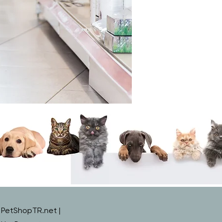
PetShopTR.net |