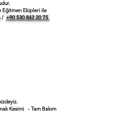
dur.
Eğitmen Ekipleri ile
m
/
+90 530 842 20 75
izdeyiz.
ırnak Kesimi
- Tam Bakım