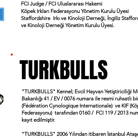
FCI Judge / FCI Uluslararası Hakemi
Köpek Irkları Federasyonu Yönetim Kurulu Üyesi
Staffordshire
Irkı ve Kinoloji Derneği,
İngiliz Staffor
ve Kinoloji Derneği Yönetim Kurulu Üyesi.
TURKBULLS
TURKBULLS
"TURKBULLS" Kennel; Evcil Hayvan Yetiştiriciliği 
Bakanlığı 41 / EV / 0076 numara ile resmi ruhsatlı bi
(Fédération Cynologique Internationale) ve KIF (Köpe
Federasyonu) tarafından 0160 / FCI 119 / 2013 numara
kayıt edilmiştir.
"TURKBULLS" 2006 Yılından itibaren İstanbul Ata