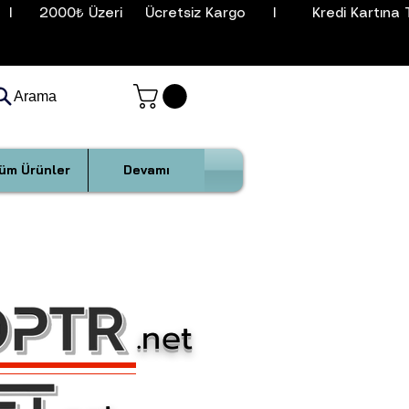
I      2000₺ Üzeri     Ücretsiz Kargo      I        Kredi Kartına T
Arama
üm Ürünler
Devamı
.net