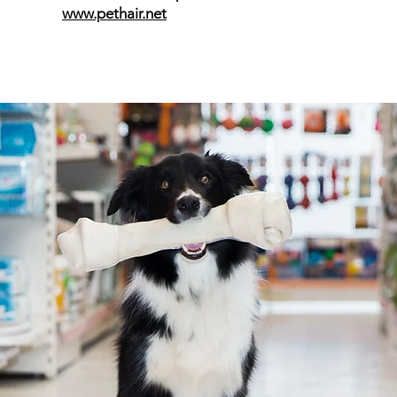
www.pethair.net
 kedi oyuncağı, kedi malzemeleri, kedi maması, kedi kumu, kedi yaş mama, kedi konserve, petshop, petshopt, petshoptr, hetpet, royalcanin, royal canin mama, pet malzemel
kkan, petzzshop, petsshop, kedi mamaları, online alışveriş merkezi, ev hayvanı mamaları, evde kedi, kedi yatağı, çeşitli kedi ürünleri, kedi oyuncakları, kediniz için alış ve
 shop, kedime en uygun, petburada, patili mamalar, besin değeri yüksek mamalar, kedi sağlığı, kedi klübü, kedi club, kedime mama, kedi ihtiyaçları
usu, köpek oyuncağı, köpek malzemeleri, köpek maması, köpek kumu, köpek yaş mama, köpek konserve, petshop, petshopt, hetpet, royalcanin, royal canin mama, pet mal
n, petzzshop, petsshop, köpek mamaları, online alışveriş merkezi, ev hayvanı mamaları, evde köpek, köpek yatağı, çeşitli köpek ürünleri, köpek oyuncakları, köpekniz için 
icaret, e-ticeret pet shop, köpekme en uygun, petburada, patili mamalar, besin değeri yüksek mamalar, köpek sağlığı, köpek klübü, köpek club, köpekme mama, köpek iht