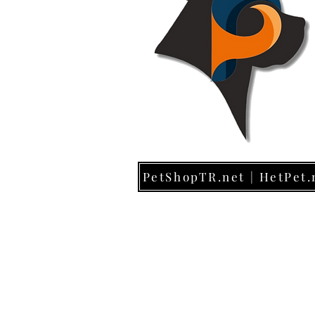
PetShopTR.net | HetPet.