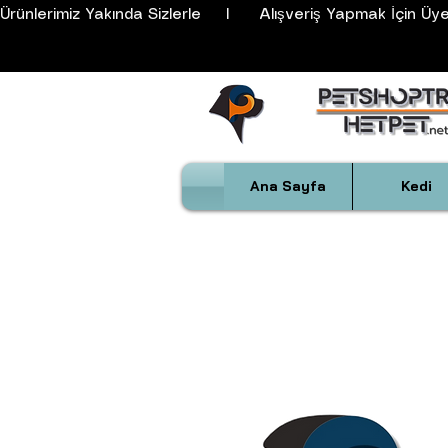
Ürünlerimiz Yakında Sizlerle     I      Alışveriş Yapmak İçin Üyeli
Ana Sayfa
Kedi