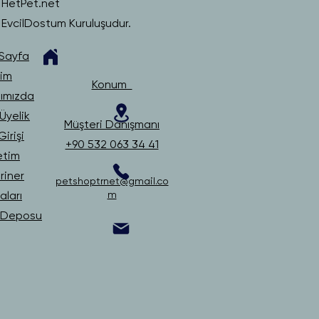
HetPet.net
EvcilDostum Kuruluşudur.
Sayfa
şim
Konum
ımızda
Üyelik
Müşteri Danışmanı
irişi
+90 532 063 34 41
etim
riner
petshoptrnet@gmail.co
ları
m
i Deposu