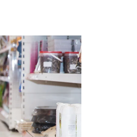
eri, pet ürünleri, petshoptr, evcil hayvan yiyecekleri, markamama, evcil hayvan ürünleri,
riş, kedime ne almalıyım, kediler için sağlıklı ürünler, kedi sağlıklı ürünleri, kedi maması,
zemeleri, pet ürünleri, petshoptr, evcil hayvan yiyecekleri, markamama, evcil hayvan
alış veriş, köpekme ne almalıyım, köpekler için sağlıklı ürünler, köpek sağlıklı ürünleri,
iyaçları