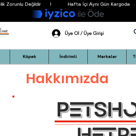
k Zorunlu Değildir      I           Hafta İçi Aynı Gün Kargoda      
Üye Ol / Üye Girişi
Köpek
İndirimli
Markalar
T
Hakkımızda