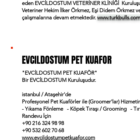
eden EVCİLDOSTUM VETERİNER KLİNİĞİ Kuruluşu
Veteriner Hekim İlker Örkmez, Eşi Didem Örkmez ve 
çalışmalarına devam etmektedir.
www.turkbulls.co
EVCILDOSTUM PET KUAFOR
EVCILDOSTUM PET KUAFOR
"EVCİLDOSTUM PET KUAFÖR"
Bir EVCİLDOSTUM Kuruluşudur.
istanbul / Ataşehir'de
Profesyonel Pet Kuaförler ile (Groomer'lar) Hizmetin
- Yıkama Fönleme
- Köpek Tıraşı / Grooming
- T
Randevu İçin
+90 216 324 98 98
+90 532 602 70 68
www.evcildostumpetkuafor.com