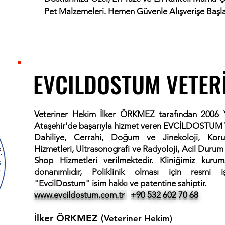
Pet Malzemeleri. Hemen Güvenle Alışverişe Başlay
EVCILDOSTUM VETERİ
EVCILDOSTUM VETERİ
Veteriner Hekim İlker ÖRKMEZ tarafından 2006 Y
Ataşehir'de başarıyla hizmet veren EVCİLDOSTUM
Dahiliye, Cerrahi, Doğum ve Jinekoloji,
Kor
Hizmetleri, Ultrasonografi ve Radyoloji, Acil Durum 
Shop Hizmetleri verilmektedir. Kliniğimiz kuru
donanımlıdır, Poliklinik olması için resmi 
"EvcilDostum" isim hakkı ve patentine sahiptir.
www.evcildostum.com.tr
+90 532 602 70 68
İlker ÖRKMEZ (
Veteriner Hekim)