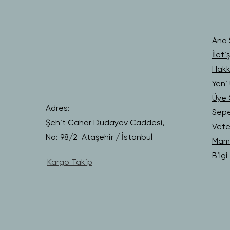
Ana 
İleti
Hakk
Yeni 
Üye G
Adres:
Sep
Şehit Cahar Dudayev Caddesi,
Vete
No: 98/2 Ataşehir / İstanbul
Mama
Bilg
Kargo Takip