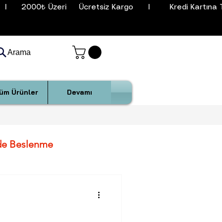
I      2000₺ Üzeri     Ücretsiz Kargo      I        Kredi Kartına T
Arama
üm Ürünler
Devamı
de Beslenme
ler İçin Sağlık Önerileri