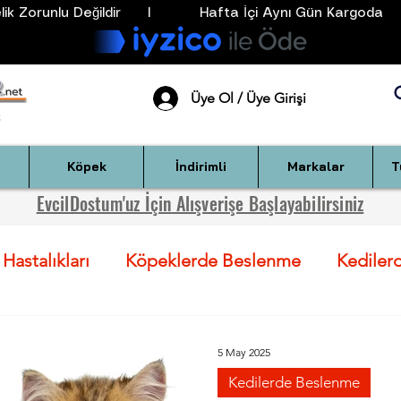
k Zorunlu Değildir      I           Hafta İçi Aynı Gün Kargoda      
Üye Ol / Üye Girişi
Köpek
İndirimli
Markalar
T
EvcilDostum'uz İçin Alışverişe Başlayabilirsiniz
Hastalıkları
Köpeklerde Beslenme
Kediler
tandartla
Köpekler İçin Sağlık Önerileri
Kedi
5 May 2025
Kedilerde Beslenme