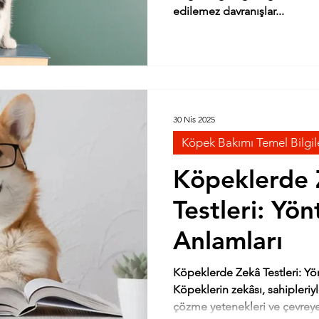
edilemez davranışlar...
30 Nis 2025
Köpek Bakımı Temel Bilgil
Köpeklerde 
Testleri: Yö
Anlamları
Köpeklerde Zekâ Testleri: Yö
Köpeklerin zekâsı, sahipleriyl
çözme yetenekleri ve çevreye