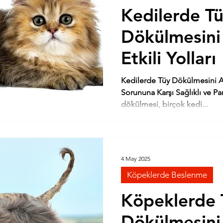
Köpek Hastalıkları
Köpek Irkları Özell. FCI Sta
Kedilerde T
Dökülmesini
leri
Köpek Bakımı Temel Bilgiler
Kedi Hasta
Etkili Yolları
kımı Temel Bilgiler
Kedilerde Tüy Dökülmesini Aza
Sorununa Karşı Sağlıklı ve P
dökülmesi, birçok kedi...
4 May 2025
Köpeklerde Beslenme
Köpeklerde 
Dökülmesini