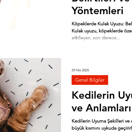
Yöntemleri
Köpeklerde Kulak Uyuzu: Belir
Kulak uyuzu, köpeklerde özell
etkileyen, son derece...
29 Nis 2025
Genel Bilgiler
Kedilerin Uy
ve Anlamları
Kedilerin Uyuma Şekilleri ve 
büyük kısmını uykuda geçirirl