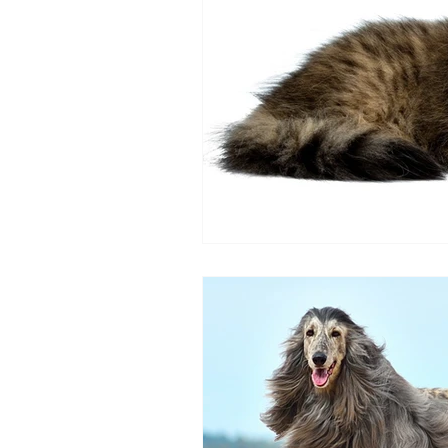
Köpeklerde Beslenme
Köpekler İçin Sağlık Öneri
Genel Bilgiler
Kedi Ba