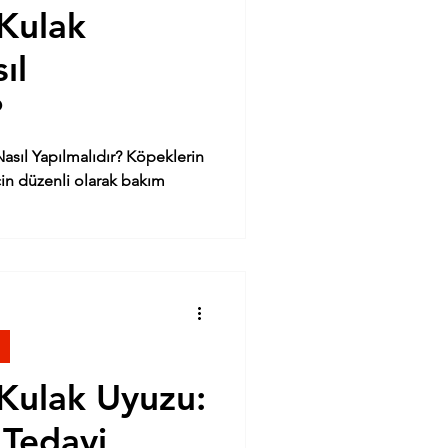
Kulak
ıl
?
asıl Yapılmalıdır? Köpeklerin
için düzenli olarak bakım
Kulak Uyuzu:
e Tedavi