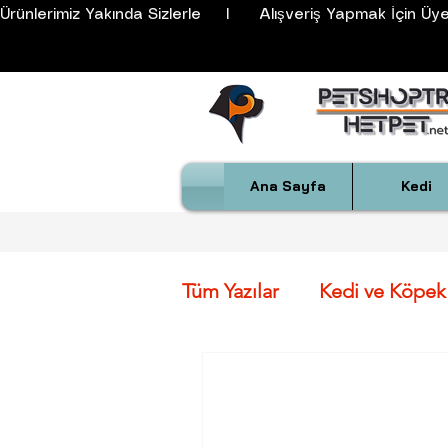
Ürünlerimiz Yakında Sizlerle     I      Alışveriş Yapmak İçin Üyeli
Ana Sayfa
Kedi
Tüm Yazılar
Kedi ve Köpek 
Köpek Irkları Öz. ve FCI S