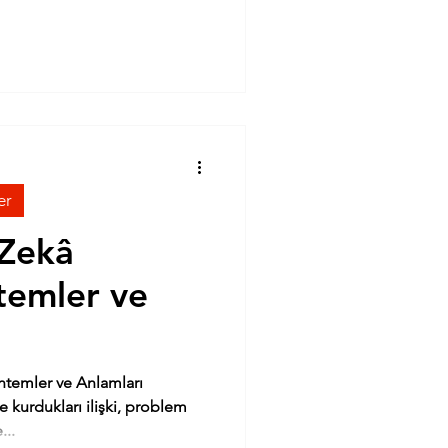
er
Zekâ
ntemler ve
ntemler ve Anlamları
e kurdukları ilişki, problem
...