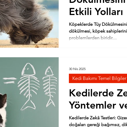
Etkili Yolları
Köpeklerde Tüy Dökülmesini Aza
dökülmesi, köpek sahiplerinin
problemlerden biridir....
30 Nis 2025
Kedi Bakımı Temel Bilgiler
Kedilerde Ze
Yöntemler v
Kedilerde Zekâ Testleri: Gizemli Zi
doğaları gereği bağımsız, di