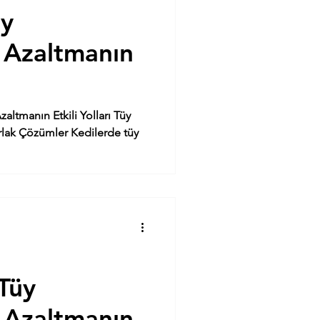
ndartl.
üy
 Azaltmanın
lıkları
ltmanın Etkili Yolları Tüy
arlak Çözümler Kedilerde tüy
Tüy
 Azaltmanın