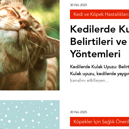
30 Nis 2025
Kedi ve Köpek Hastalıkları
Kedilerde K
Belirtileri v
Yöntemleri
Kedilerde Kulak Uyuzu: Belirt
Kulak uyuzu, kedilerde yaygın
kanalını etkileyen...
30 Nis 2025
Köpekler İçin Sağlık Öneril