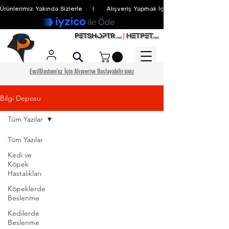
Ürünlerimiz Yakında Sizlerle     I      Alışveriş Yapmak İçin Üyelik Zorunlu Değildir
EvcilDostum'uz İçin Alışverişe Başlayabilirsiniz
Bilgi Deposu
Tüm Yazılar
Tüm Yazılar
Kedi ve
Köpek
Hastalıkları
Köpeklerde
Beslenme
Kedilerde
Beslenme