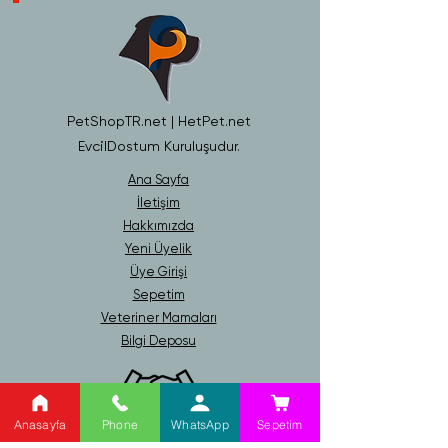
PetShopTR.net | HetPet.net
EvcilDostum Kuruluşudur.
Ana Sayfa
İletişim
Hakkımızda
Yeni Üyelik
Üye Girişi
Sepetim
Veteriner Mamaları
Bilgi Deposu
Anasayfa
Phone
WhatsApp
Sepetim
Gizlilik ve Güvenlik Politikası