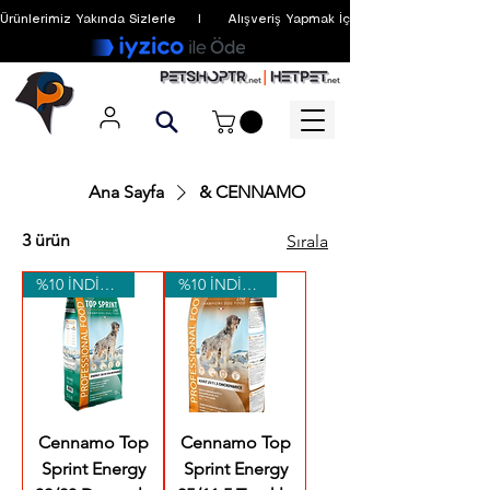
Ürünlerimiz Yakında Sizlerle     I      Alışveriş Yapmak İçin Üyelik Zorunlu Değildir
Ana Sayfa
& CENNAMO
3 ürün
Sırala
%10 İNDİRİM
%10 İNDİRİM
Cennamo Top
Cennamo Top
Sprint Energy
Sprint Energy