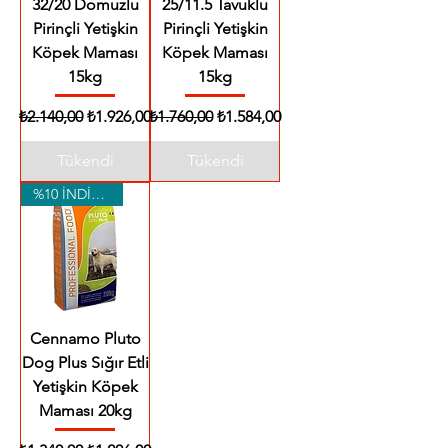
32/20 Domuzlu
25/11.5 Tavuklu
Pirinçli Yetişkin
Pirinçli Yetişkin
Köpek Maması
Köpek Maması
15kg
15kg
Normal Fiyat
İndirimli Fiyat
Normal Fiyat
İndirimli Fiyat
₺2.140,00
₺1.926,00
₺1.760,00
₺1.584,00
Tükendi
Tükendi
%10 İNDİRİM
Cennamo Pluto
Dog Plus Sığır Etli
Yetişkin Köpek
Maması 20kg