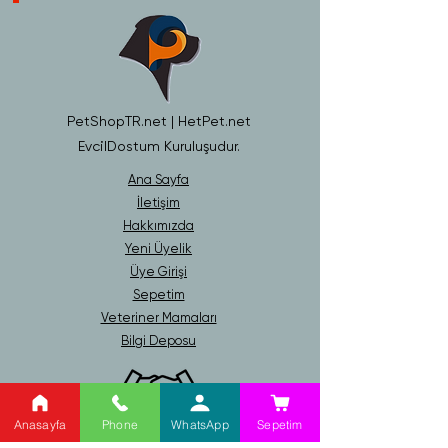
PetShopTR.net | HetPet.net
EvcilDostum Kuruluşudur.
Ana Sayfa
İletişim
Hakkımızda
Yeni Üyelik
Üye Girişi
Sepetim
Veteriner Mamaları
Bilgi Deposu
Anasayfa
Phone
WhatsApp
Sepetim
Gizlilik ve Güvenlik Politikası