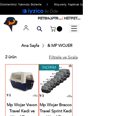
Ürünlerimiz Yakında Sizlerle     I      Alışveriş Yapmak İçin Üyelik Zorunlu Değildir
Ana Sayfa
& MP WOJER
2 ürün
Filtrele ve Sırala
İNDİRİM
Mp Wojer Vısıon
Mp Wojer Bracco
Travel Kedi ve
Travel Sprint Kedi