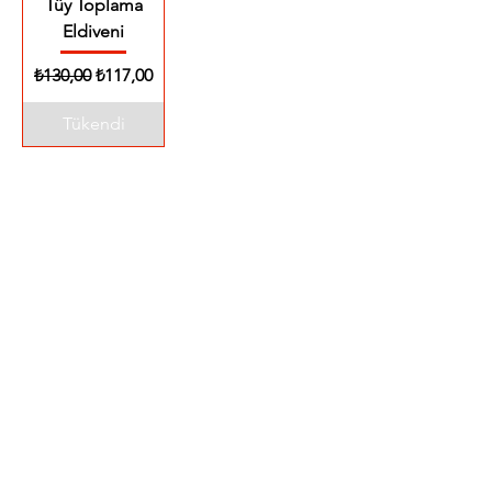
Tüy Toplama
Eldiveni
Normal Fiyat
İndirimli Fiyat
₺130,00
₺117,00
Tükendi