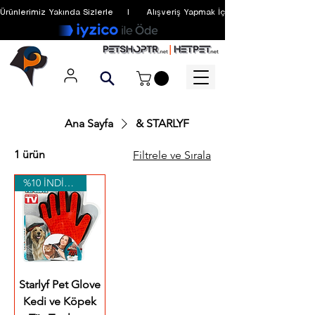
Ürünlerimiz Yakında Sizlerle     I      Alışveriş Yapmak İçin Üyelik Zorunlu Değildir
Ana Sayfa
& STARLYF
1 ürün
Filtrele ve Sırala
%10 İNDİRİM
Starlyf Pet Glove
Kedi ve Köpek