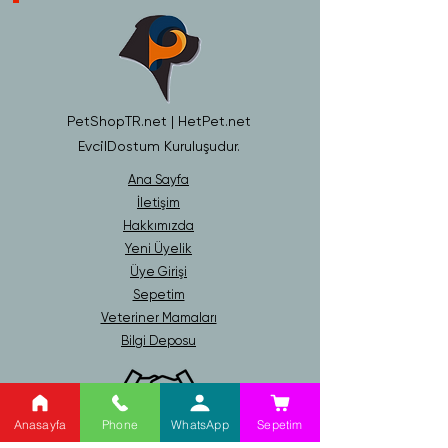
PetShopTR.net | HetPet.net
EvcilDostum Kuruluşudur.
Ana Sayfa
İletişim
Hakkımızda
Yeni Üyelik
Üye Girişi
Sepetim
Veteriner Mamaları
Bilgi Deposu
Anasayfa
Phone
WhatsApp
Sepetim
Gizlilik ve Güvenlik Politikası