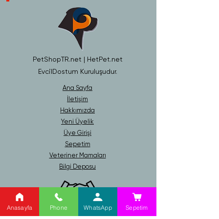
PetShopTR.net | HetPet.net
EvcilDostum Kuruluşudur.
Ana Sayfa
İletişim
Hakkımızda
Yeni Üyelik
Üye Girişi
Sepetim
Veteriner Mamaları
Bilgi Deposu
Anasayfa
Phone
WhatsApp
Sepetim
Gizlilik ve Güvenlik Politikası