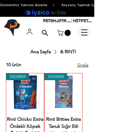
Ürünlerimiz Yakında Sizlerle     I      Alışveriş Yapmak İçin Üyelik Zorunlu Değildir
Ana Sayfa
& RINTI
10 ürün
Sırala
İNDİRİM
İNDİRİM
Rinti Chicko Extra
Rinti Bitties Extra
Ördekli Köpek
Tavuk Sığır Etli