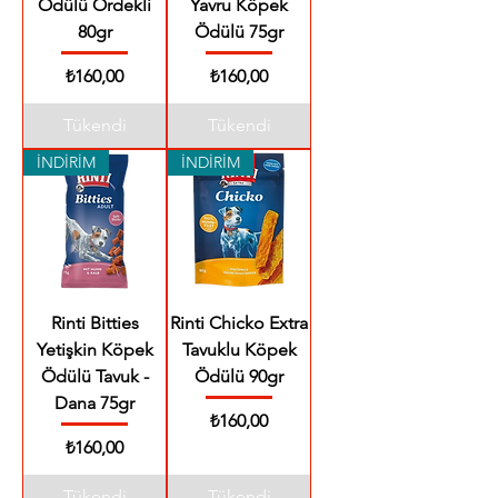
Ödülü Ördekli
Yavru Köpek
80gr
Ödülü 75gr
Fiyat
Fiyat
₺160,00
₺160,00
Tükendi
Tükendi
İNDİRİM
İNDİRİM
Rinti Bitties
Rinti Chicko Extra
Yetişkin Köpek
Tavuklu Köpek
Ödülü Tavuk -
Ödülü 90gr
Dana 75gr
Fiyat
₺160,00
Fiyat
₺160,00
Tükendi
Tükendi