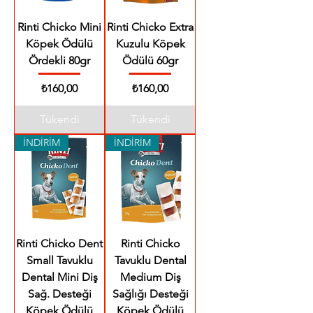
Rinti Chicko Mini
Rinti Chicko Extra
Köpek Ödülü
Kuzulu Köpek
Ördekli 80gr
Ödülü 60gr
Fiyat
Fiyat
₺160,00
₺160,00
Tükendi
Tükendi
İNDİRİM
İNDİRİM
Rinti Chicko Dent
Rinti Chicko
Small Tavuklu
Tavuklu Dental
Dental Mini Diş
Medium Diş
Sağ. Desteği
Sağlığı Desteği
Köpek Ödülü
Köpek Ödülü