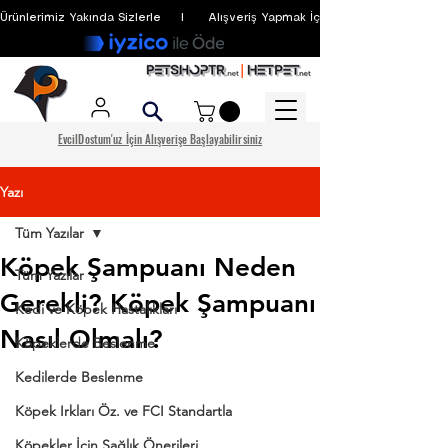
Ürünlerimiz Yakında Sizlerle     I      Alışveriş Yapmak İçin Üyelik Zorunlu Değildir
EvcilDostum'uz İçin Alışverişe Başlayabilirsiniz
Yazı
Tüm Yazılar
Köpek Şampuanı Neden
Tüm Yazılar
Gerekli? Köpek Şampuanı
Kedi ve Köpek Hastalıkları
Nasıl Olmalı?
Köpeklerde Beslenme
Kedilerde Beslenme
Köpek Irkları Öz. ve FCI Standartla
Köpekler İçin Sağlık Önerileri