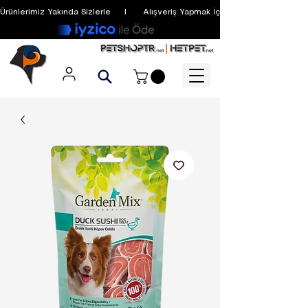
Ürünlerimiz Yakında Sizlerle     I      Alışveriş Yapmak İçin Üyelik Zorunlu Değildir