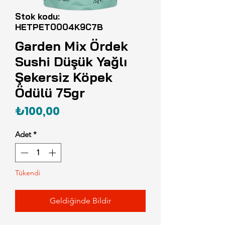
Stok kodu:
HETPET0004K9C7B
Garden Mix Ördek
Sushi Düşük Yağlı
Şekersiz Köpek
Ödülü 75gr
Fiyat
₺100,00
Adet
*
Tükendi
Geldiğinde Bildir