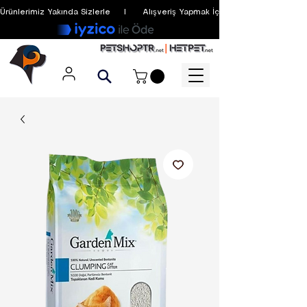
Ürünlerimiz Yakında Sizlerle     I      Alışveriş Yapmak İçin Üyelik Zorunlu Değildir