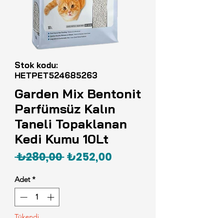
Stok kodu:
HETPET524685263
Garden Mix Bentonit
Parfümsüz Kalın
Taneli Topaklanan
Kedi Kumu 10Lt
Normal
İndirimli
 ₺280,00 
₺252,00
Fiyat
Fiyat
Adet
*
Tükendi