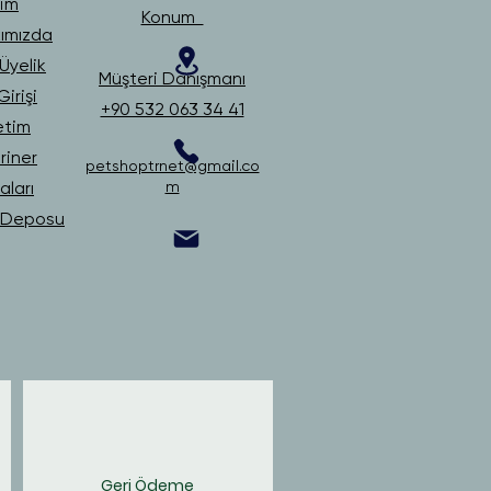
şim
Konum
ımızda
Üyelik
Müşteri Danışmanı
irişi
+90 532 063 34 41
etim
riner
petshoptrnet@gmail.co
ları
m
i Deposu
Geri Ödeme