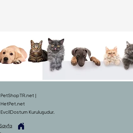
PetShopTR.net |
HetPet.net
EvcilDostum Kuruluşudur.
Sayfa