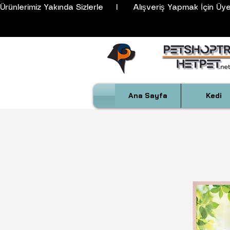
Ürünlerimiz Yakında Sizlerle     I      Alışveriş Yapmak İçin Üyeli
Ana Sayfa
Kedi