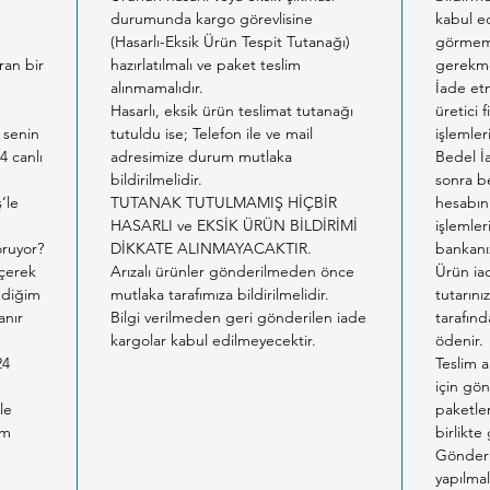
durumunda kargo görevlisine
kabul ed
m
(Hasarlı-Eksik Ürün Tespit Tutanağı)
görmemi
ıran bir
hazırlatılmalı ve paket teslim
gerekme
alınmamalıdır.
İade etm
Hasarlı, eksik ürün teslimat tutanağı
üretici 
 senin
tutuldu ise; Telefon ile ve mail
işlemler
4 canlı
adresimize durum mutlaka
Bedel İ
bildirilmelidir.
sonra b
ş’le
TUTANAK TUTULMAMIŞ HİÇBİR
hesabın
HASARLI ve EKSİK ÜRÜN BİLDİRİMİ
işlemler
oruyor?
DİKKATE ALINMAYACAKTIR.
bankanız
eçerek
Arızalı ürünler gönderilmeden önce
Ürün ia
tediğim
mutlaka tarafımıza bildirilmelidir.
tutarın
anır
Bilgi verilmeden geri gönderilen iade
tarafınd
kargolar kabul edilmeyecektir.
ödenir.
24
Teslim a
için gön
le
paketlem
am
birlikte
Gönderil
yapılmal