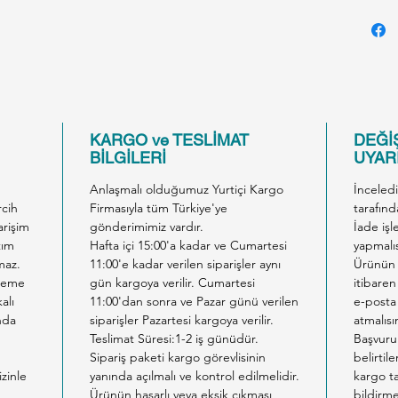
PET F
DOGS
Compos
derivat
Content
Fat 20
KARGO ve TESLİMAT
DEĞİŞ
Fibres
BİLGİLERİ
UYARI
Anlaşmalı olduğumuz Yurtiçi Kargo
İnceled
rcih
Firmasıyla tüm Türkiye'ye
tarafınd
arişim
gönderimimiz vardır.
İade işl
tım
Hafta içi 15:00'a kadar ve Cumartesi
yapmalıs
maz.
11:00'e kadar verilen siparişler aynı
Ürünün 
ödeme
gün kargoya verilir. Cumartesi
itibaren
alı
11:00'dan sonra ve Pazar günü verilen
e-posta 
nda
siparişler Pazartesi kargoya verilir.
atmalısı
Teslimat Süresi:1-2 iş günüdür.
Başvuru
Sipariş paketi kargo görevlisinin
belirtil
izinle
yanında açılmalı ve kontrol edilmelidir.
kargo ta
Ürünün hasarlı veya eksik çıkması
bildirm