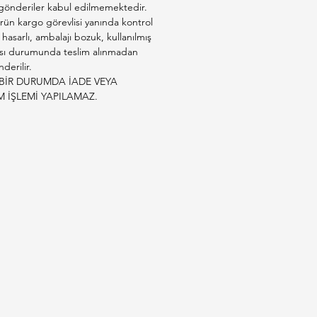
 gönderiler kabul edilmemektedir.
rün kargo görevlisi yanında kontrol
e hasarlı, ambalajı bozuk, kullanılmış
sı durumunda teslim alınmadan
derilir.
BİR DURUMDA İADE VEYA
M İŞLEMİ YAPILAMAZ.