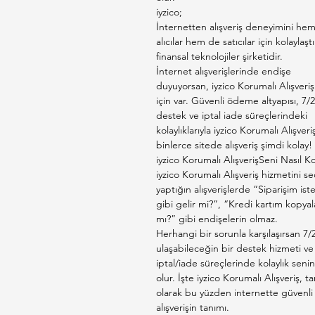
iyzico;
İnternetten alışveriş deneyimini he
alıcılar hem de satıcılar için kolaylaşt
finansal teknolojiler şirketidir.
İnternet alışverişlerinde endişe
duyuyorsan, iyzico Korumalı Alışveriş
için var. Güvenli ödeme altyapısı, 7/2
destek ve iptal iade süreçlerindeki
kolaylıklarıyla iyzico Korumalı Alışveri
binlerce sitede alışveriş şimdi kolay!
iyzico Korumalı AlışverişSeni Nasıl K
iyzico Korumalı Alışveriş hizmetini s
yaptığın alışverişlerde “Siparişim is
gibi gelir mi?”, “Kredi kartım kopyal
mı?” gibi endişelerin olmaz.
Herhangi bir sorunla karşılaşırsan 7/
ulaşabileceğin bir destek hizmeti ve
iptal/iade süreçlerinde kolaylık senin
olur. İşte iyzico Korumalı Alışveriş, t
olarak bu yüzden internette güvenli
alışverişin tanımı.