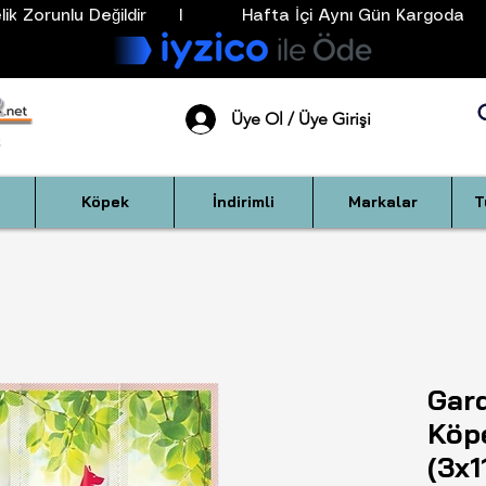
k Zorunlu Değildir      I           Hafta İçi Aynı Gün Kargoda      
Üye Ol / Üye Girişi
Köpek
İndirimli
Markalar
T
Gard
Köp
(3x1