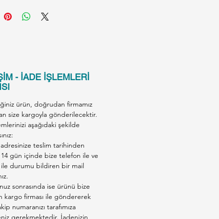
OOD SUPPLEMENT FOR
ition:
Meat and animal
ives (6% lamb), minerals.
s per Analysis:
Protein 33,5%,
%, Crude Ash 10%, Crude
İM - İADE İŞLEMLERİ
 2%, Moisture 28%.
SI
iğiniz ürün, doğrudan firmamız
an size kargoyla gönderilecektir.
emlerinizi aşağıdaki şekilde
ınız:
adresinize teslim tarihinden
 14 gün içinde bize telefon ile ve
ile durumu bildiren bir mail
nız.
nuz sonrasında ise ürünü bize
en kargo firması ile göndererek
kip numaranızı tarafımıza
eniz gerekmektedir. İadenizin