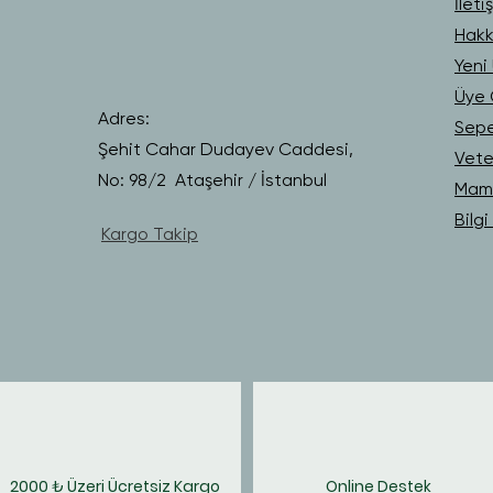
İleti
Hakk
Yeni 
Üye G
Adres:
Sep
Şehit Cahar Dudayev Caddesi,
Vete
No: 98/2 Ataşehir / İstanbul
Mama
Bilg
Kargo Takip
2000 ₺ Üzeri Ücretsiz Kargo
Online Destek