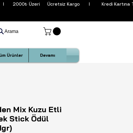
I      2000₺ Üzeri     Ücretsiz Kargo      I        Kredi Kartına T
Arama
üm Ürünler
Devamı
en Mix Kuzu Etli
ek Stick Ödül
1gr)