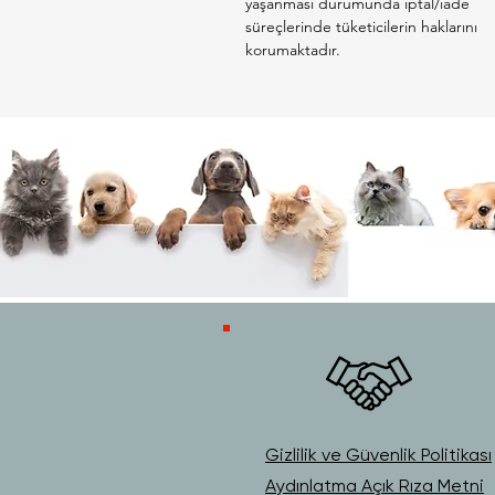
yaşanması durumunda iptal/iade
süreçlerinde tüketicilerin haklarını
korumaktadır.
Gizlilik ve Güvenlik Politikası
Aydınlatma Açık Rıza Metni