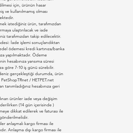
ilmesi için, ürünün hasar
ş ve kullanılmamış olması
ktedir.
ek istediğiniz ürün, tarafımızdan
firmaya ulaştırılacak ve iade
iniz tarafımızdan takip edilecektir.
adesi: İade işlemi sonuçlandıktan
edel ödemesi kredi kartınıza/banka
ıza yapılmaktadır. Ödeme
inin hesabınıza yansıma süresi
a göre 7-10 iş günü sürebilir.
deniz gerçekleştiği durumda, ürün
ız PetShopTRnet / HETPET.net
an tanımladığınız hesabınıza geri
lınan ürünler iade veya değişim
derilirken (14 gün içerisinde )
eye dikkat edilerek ve faturası ile
 gönderilmelidir.
er anlaşmalı kargo firması ile
ıdır. Anlaşma dışı kargo firması ile