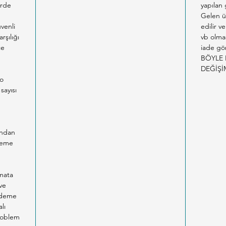
erde
yapılan
Gelen ü
venli
edilir v
rşılığı
vb olma
ce
iade gön
BÖYLE 
DEĞİŞİ
co
sayısı
n
ından
Ödeme
imata
ve
 ödeme
lı
problem