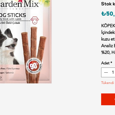
Stok 
₺50,
KÖPEK
İçindeki
kuzu eti
Analiz 
%20, H
%28.
Adet
*
Beslem
atıştırm
günlük
Tükendi
geçmez
temiz 
emin ol
içindir.
saklayı