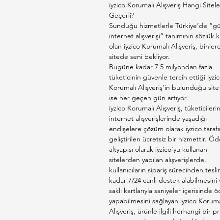
iyzico Korumalı Alışveriş Hangi Sitel
Geçerli?
Sunduğu hizmetlerle Türkiye’de “gü
internet alışverişi” tanımının sözlük ka
olan iyzico Korumalı Alışveriş, binler
sitede seni bekliyor.
Bugüne kadar 7.5 milyondan fazla
tüketicinin güvenle tercih ettiği iyzi
Korumalı Alışveriş’in bulunduğu site 
ise her geçen gün artıyor.
iyzico Korumalı Alışveriş, tüketicileri
internet alışverişlerinde yaşadığı
endişelere çözüm olarak iyzico taraf
geliştirilen ücretsiz bir hizmettir. 
altyapısı olarak iyzico’yu kullanan
sitelerden yapılan alışverişlerde,
kullanıcıların sipariş sürecinden tesl
kadar 7/24 canlı destek alabilmesini 
saklı kartlarıyla saniyeler içerisinde
yapabilmesini sağlayan iyzico Koruma
Alışveriş, ürünle ilgili herhangi bir 