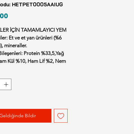
kodu: HETPET0005AAIUG
Fiyat
00
LER İÇİN TAMAMLAYICI YEM
ler:
Et ve et yan ürünleri (%6
), mineraller.
Bileşenleri:
Protein %33,5,Yağ
am Kül %10, Ham Lif %2, Nem
e Önerisi:
Öğünlere ilave
alık olarak verilebilir. Bu ürün
 tam köpek maması yerine
. Köpeğiniz için her zaman
içme suyu bulundurduğunuzdan
unuz. Yalnızca hayvan tüketimi
Geldiğinde Bildir
 Serin ve kuru bir yerde
nız.