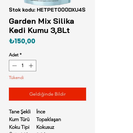
Stok kodu: HETPET000DXU4S
Garden Mix Silika
Kedi Kumu 3,8Lt
Fiyat
₺150,00
Adet
*
Tükendi
Geldiğinde Bildir
Tane Şekli
İnce
Kum Türü
Topaklaşan
Koku Tipi
Kokusuz