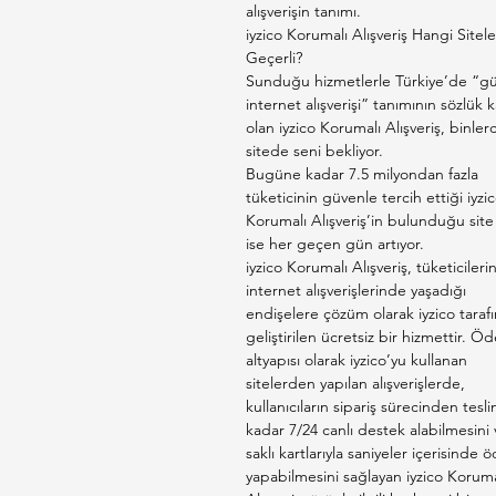
alışverişin tanımı.
iyzico Korumalı Alışveriş Hangi Sitel
Geçerli?
Sunduğu hizmetlerle Türkiye’de “gü
internet alışverişi” tanımının sözlük ka
olan iyzico Korumalı Alışveriş, binler
sitede seni bekliyor.
Bugüne kadar 7.5 milyondan fazla
tüketicinin güvenle tercih ettiği iyzi
Korumalı Alışveriş’in bulunduğu site 
ise her geçen gün artıyor.
iyzico Korumalı Alışveriş, tüketicileri
internet alışverişlerinde yaşadığı
endişelere çözüm olarak iyzico taraf
geliştirilen ücretsiz bir hizmettir. 
altyapısı olarak iyzico’yu kullanan
sitelerden yapılan alışverişlerde,
kullanıcıların sipariş sürecinden tesl
kadar 7/24 canlı destek alabilmesini 
saklı kartlarıyla saniyeler içerisinde
yapabilmesini sağlayan iyzico Koruma