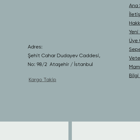
Ana 
İleti
Hakk
Yeni 
Üye G
Adres:
Sep
Şehit Cahar Dudayev Caddesi,
Vete
No: 98/2 Ataşehir / İstanbul
Mama
Bilg
Kargo Takip