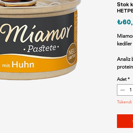
Stok k
HETP
₺60,
Miamor 
kediler
Analiz b
protei
Ham Li
Adet
*
Besin ka
200 IU;
Tükendi
40mg; 
Mangan
300mg