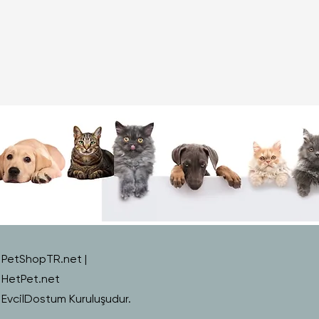
PetShopTR.net |
HetPet.net
EvcilDostum Kuruluşudur.