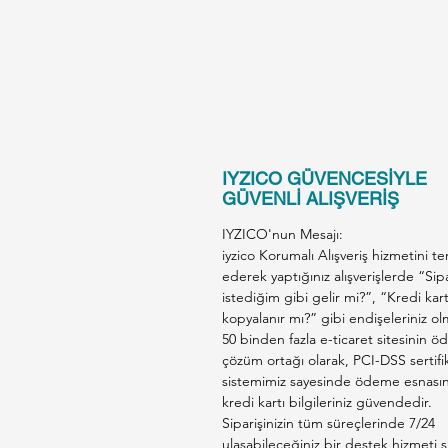
IYZICO GÜVENCESİYLE
GÜVENLİ ALIŞVERİŞ
IYZICO'nun Mesajı:
iyzico Korumalı Alışveriş hizmetini te
ederek yaptığınız alışverişlerde “Sip
istediğim gibi gelir mi?”, “Kredi kar
kopyalanır mı?” gibi endişeleriniz ol
50 binden fazla e-ticaret sitesinin 
çözüm ortağı olarak, PCI-DSS sertifik
sistemimiz sayesinde ödeme esnası
kredi kartı bilgileriniz güvendedir.
Siparişinizin tüm süreçlerinde 7/24
ulaşabileceğiniz bir destek hizmeti s