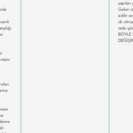
yapılan
erde
Gelen ü
edilir v
venli
vb olma
rşılığı
iade gön
ce
BÖYLE 
DEĞİŞİ
co
sayısı
n
ından
Ödeme
imata
ve
 ödeme
lı