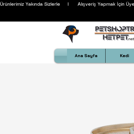
Ürünlerimiz Yakında Sizlerle     I      Alışveriş Yapmak İçin Üyeli
Ana Sayfa
Kedi