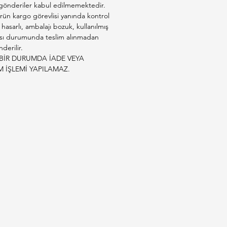
 gönderiler kabul edilmemektedir.
rün kargo görevlisi yanında kontrol
e hasarlı, ambalajı bozuk, kullanılmış
sı durumunda teslim alınmadan
derilir.
BİR DURUMDA İADE VEYA
M İŞLEMİ YAPILAMAZ.