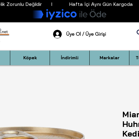
k Zorunlu Değildir      I           Hafta İçi Aynı Gün Kargoda      
Üye Ol / Üye Girişi
Köpek
İndirimli
Markalar
T
Mia
Huhn
Ked