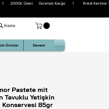
I      2000₺ Üzeri     Ücretsiz Kargo      I        Kredi Kartına T
Arama
üm Ürünler
Devamı
mor Pastete mit
 Tavuklu Yetişkin
i Konservesi 85gr