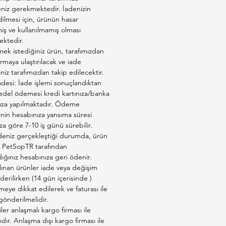
eniz gerekmektedir. İadenizin
ilmesi için, ürünün hasar
ş ve kullanılmamış olması
ktedir.
ek istediğiniz ürün, tarafımızdan
firmaya ulaştırılacak ve iade
iniz tarafımızdan takip edilecektir.
adesi: İade işlemi sonuçlandıktan
edel ödemesi kredi kartınıza/banka
ıza yapılmaktadır. Ödeme
inin hesabınıza yansıma süresi
a göre 7-10 iş günü sürebilir.
deniz gerçekleştiği durumda, ürün
ız PetSopTR tarafından
ığınız hesabınıza geri ödenir.
lınan ürünler iade veya değişim
derilirken (14 gün içerisinde )
eye dikkat edilerek ve faturası ile
 gönderilmelidir.
er anlaşmalı kargo firması ile
ıdır. Anlaşma dışı kargo firması ile