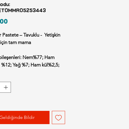
odu:
ET0MMR05253443
Fiyat
00
Pastete – Tavuklu - Yetişkin
 için tam mama
ileşenleri:
Nem%77; Ham
n %12; Yağ %7; Ham kül%2,5;
f %0,5; Magnezyum %0,02.
tkıları (1 kg’da):
D3 vitamini
 E vitamin E 20mg; Demir
Çinko 27mg; Bakır 1.2mg;
ez 1.0mg; İyot 0.6mg; Taurin
.
Geldiğinde Bildir