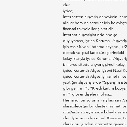
olur.
iyzico;
İnternetten alışveriş deneyimini he
alıcılar hem de satıcılar için kolaylaşt
finansal teknolojiler şirketidir.
İnternet alışverişlerinde endişe
duyuyorsan, iyzico Korumalı Alışveriş
için var. Güvenli ödeme altyapısı, 7/2
destek ve iptal iade süreçlerindeki
kolaylıklarıyla iyzico Korumalı Alışveri
binlerce sitede alışveriş şimdi kolay!
iyzico Korumalı AlışverişSeni Nasıl K
iyzico Korumalı Alışveriş hizmetini s
yaptığın alışverişlerde “Siparişim is
gibi gelir mi?”, “Kredi kartım kopyal
mı?” gibi endişelerin olmaz.
Herhangi bir sorunla karşılaşırsan 7/
ulaşabileceğin bir destek hizmeti ve
iptal/iade süreçlerinde kolaylık senin
olur. İşte iyzico Korumalı Alışveriş, t
olarak bu yüzden internette güvenli