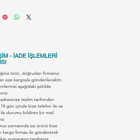
iler:
Balık ve balık yan ürünleri;
t yan ürünleri (%33 tavuk),
ler.
Günlük beslenme
si:
Ortalama ağırlığı 4 kg olan
i için günlük 2-3 kutu.
me sırasında yanında daima
İM - İADE İŞLEMLERİ
u bulundurulması tavsiye edilir.
SI
a hayvan tüketimi içindir. Serin
iğiniz ürün, doğrudan firmamız
 bir yerde saklayınız.
an size kargoyla gönderilecektir.
emlerinizi aşağıdaki şekilde
ınız:
adresinize teslim tarihinden
 14 gün içinde bize telefon ile ve
ile durumu bildiren bir mail
nız.
nuz sonrasında ise ürünü bize
en kargo firması ile göndererek
kip numaranızı tarafımıza