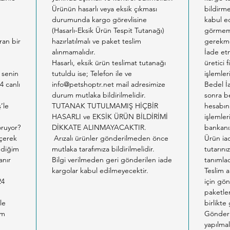
Ürünün hasarlı veya eksik çıkması
bildirm
durumunda kargo görevlisine
kabul ed
m
(Hasarlı-Eksik Ürün Tespit Tutanağı)
görmemi
ıran bir
hazırlatılmalı ve paket teslim
gerekme
alınmamalıdır.
İade etm
Hasarlı, eksik ürün teslimat tutanağı
üretici 
 senin
tutuldu ise; Telefon ile ve
işlemler
4 canlı
info@petshoptr.net mail adresimize
Bedel İ
durum mutlaka bildirilmelidir.
sonra b
ş’le
TUTANAK TUTULMAMIŞ HİÇBİR
hesabın
HASARLI ve EKSİK ÜRÜN BİLDİRİMİ
işlemler
oruyor?
DİKKATE ALINMAYACAKTIR.
bankanız
eçerek
Arızalı ürünler gönderilmeden önce
Ürün ia
tediğim
mutlaka tarafımıza bildirilmelidir.
tutarın
anır
Bilgi verilmeden geri gönderilen iade
tanımlad
kargolar kabul edilmeyecektir.
Teslim a
24
için gön
paketlem
le
birlikte
am
Gönderil
yapılmal