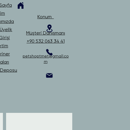
Sayfa
şim
Konum
ımızda
Üyelik
Müşteri Danışmanı
irişi
+90 532 063 34 41
etim
riner
petshoptrnet@gmail.co
ları
m
i Deposu