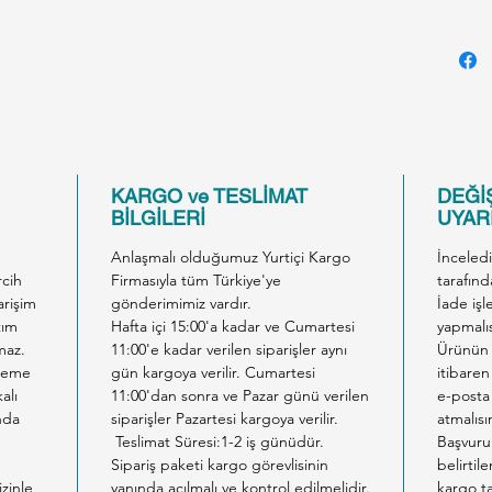
İçindek
et ve e
mineral
tavsiye
bir ked
Beslen
KARGO ve TESLİMAT
DEĞİŞ
temiz s
BİLGİLERİ
UYARI
Yalnızc
Anlaşmalı olduğumuz Yurtiçi Kargo
İnceled
ve kuru
rcih
Firmasıyla tüm Türkiye'ye
tarafınd
arişim
gönderimimiz vardır.
İade işl
tım
Hafta içi 15:00'a kadar ve Cumartesi
yapmalıs
maz.
11:00'e kadar verilen siparişler aynı
Ürünün 
ödeme
gün kargoya verilir. Cumartesi
itibaren
alı
11:00'dan sonra ve Pazar günü verilen
e-posta 
nda
siparişler Pazartesi kargoya verilir.
atmalısı
Teslimat Süresi:1-2 iş günüdür.
Başvuru
Sipariş paketi kargo görevlisinin
belirtil
izinle
yanında açılmalı ve kontrol edilmelidir.
kargo ta