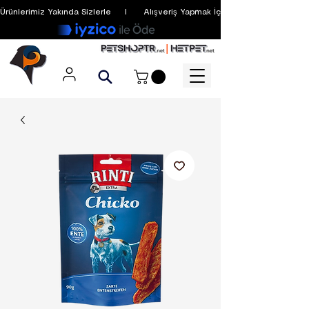
Ürünlerimiz Yakında Sizlerle     I      Alışveriş Yapmak İçin Üyelik Zorunlu Değildir