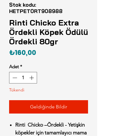
Stok kodu:
HETPET0RT908988
Rinti Chicko Extra
Ördekli Köpek Ödülü
Ördekli 80gr
Fiyat
₺160,00
Adet
*
Tükendi
Geldiğinde Bildir
Rinti Chicko –Ördekli - Yetişkin
köpekler için tamamlayıcı mama