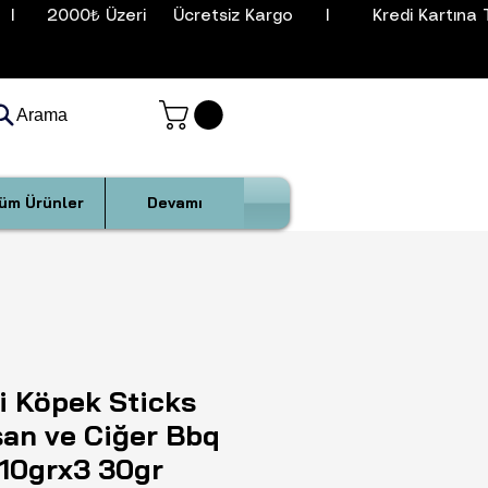
I      2000₺ Üzeri     Ücretsiz Kargo      I        Kredi Kartına T
Arama
üm Ürünler
Devamı
i Köpek Sticks
an ve Ciğer Bbq
 10grx3 30gr