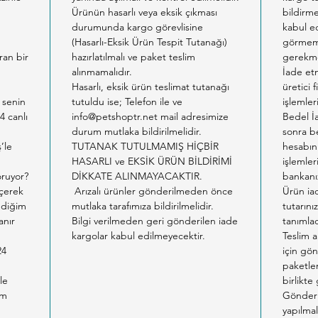
Ürünün hasarlı veya eksik çıkması
bildirm
durumunda kargo görevlisine
kabul ed
m
(Hasarlı-Eksik Ürün Tespit Tutanağı)
görmemi
ıran bir
hazırlatılmalı ve paket teslim
gerekme
alınmamalıdır.
İade etm
Hasarlı, eksik ürün teslimat tutanağı
üretici 
 senin
tutuldu ise; Telefon ile ve
işlemler
4 canlı
info@petshoptr.net mail adresimize
Bedel İ
durum mutlaka bildirilmelidir.
sonra b
ş’le
TUTANAK TUTULMAMIŞ HİÇBİR
hesabın
HASARLI ve EKSİK ÜRÜN BİLDİRİMİ
işlemler
oruyor?
DİKKATE ALINMAYACAKTIR.
bankanız
eçerek
Arızalı ürünler gönderilmeden önce
Ürün ia
tediğim
mutlaka tarafımıza bildirilmelidir.
tutarın
anır
Bilgi verilmeden geri gönderilen iade
tanımlad
kargolar kabul edilmeyecektir.
Teslim a
24
için gön
paketlem
le
birlikte
am
Gönderil
yapılmal