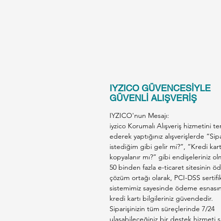
IYZICO GÜVENCESİYLE
GÜVENLİ ALIŞVERİŞ
IYZICO'nun Mesajı:
iyzico Korumalı Alışveriş hizmetini te
ederek yaptığınız alışverişlerde “Sip
istediğim gibi gelir mi?”, “Kredi kar
kopyalanır mı?” gibi endişeleriniz ol
50 binden fazla e-ticaret sitesinin 
çözüm ortağı olarak, PCI-DSS sertifik
sistemimiz sayesinde ödeme esnası
kredi kartı bilgileriniz güvendedir.
Siparişinizin tüm süreçlerinde 7/24
ulaşabileceğiniz bir destek hizmeti s