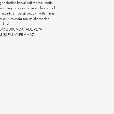
 gönderiler kabul edilmemektedir.
rün kargo görevlisi yanında kontrol
e hasarlı, ambalajı bozuk, kullanılmış
sı durumunda teslim alınmadan
derilir.
BİR DURUMDA İADE VEYA
M İŞLEMİ YAPILAMAZ.