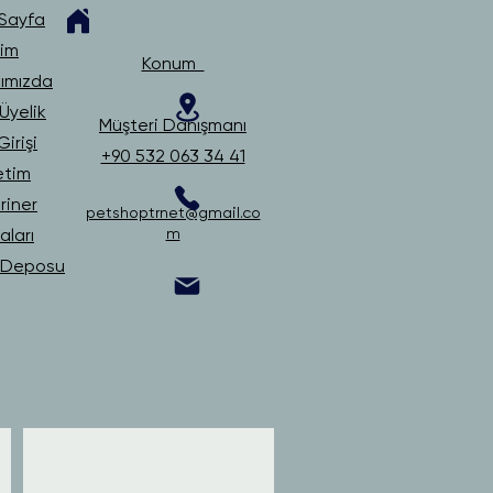
Sayfa
şim
Konum
ımızda
Üyelik
Müşteri Danışmanı
irişi
+90 532 063 34 41
etim
riner
petshoptrnet@gmail.co
ları
m
i Deposu