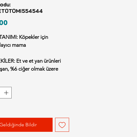
odu:
ET0TOMI554544
Fiyat
00
ANIMI: Köpekler için
ayıcı mama
İLER: Et ve et yan ürünleri
şan, %6 ciğer olmak üzere
mineraller.
İK BİLEŞENLER:
otein: %33,5
ğ: %20
l: %10
: %2
Geldiğinde Bildir
%28