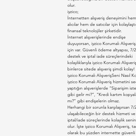
olur.
iyzico;
İnternetten alışveriş deneyimini he
alıcılar hem de satıcılar için kolaylaşt
finansal teknolojiler şirketidir.
İnternet alışverişlerinde endişe
duyuyorsan, iyzico Korumalı Alışveriş
için var. Güvenli ödeme altyapısı, 7/2
destek ve iptal iade süreçlerindeki
kolaylıklarıyla iyzico Korumalı Alışveri
binlerce sitede alışveriş şimdi kolay!
iyzico Korumalı AlışverişSeni Nasıl K
iyzico Korumalı Alışveriş hizmetini s
yaptığın alışverişlerde “Siparişim is
gibi gelir mi?”, “Kredi kartım kopyal
mı?” gibi endişelerin olmaz.
Herhangi bir sorunla karşılaşırsan 7/
ulaşabileceğin bir destek hizmeti ve
iptal/iade süreçlerinde kolaylık senin
olur. İşte iyzico Korumalı Alışveriş, t
olarak bu yüzden internette güvenli