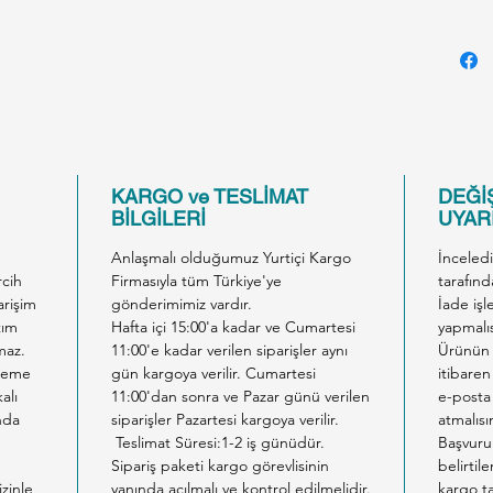
KARGO ve TESLİMAT
DEĞİŞ
BİLGİLERİ
UYARI
Anlaşmalı olduğumuz Yurtiçi Kargo
İnceled
rcih
Firmasıyla tüm Türkiye'ye
tarafınd
arişim
gönderimimiz vardır.
İade işl
tım
Hafta içi 15:00'a kadar ve Cumartesi
yapmalıs
maz.
11:00'e kadar verilen siparişler aynı
Ürünün 
ödeme
gün kargoya verilir. Cumartesi
itibaren
alı
11:00'dan sonra ve Pazar günü verilen
e-posta 
nda
siparişler Pazartesi kargoya verilir.
atmalısı
Teslimat Süresi:1-2 iş günüdür.
Başvuru
Sipariş paketi kargo görevlisinin
belirtil
izinle
yanında açılmalı ve kontrol edilmelidir.
kargo ta