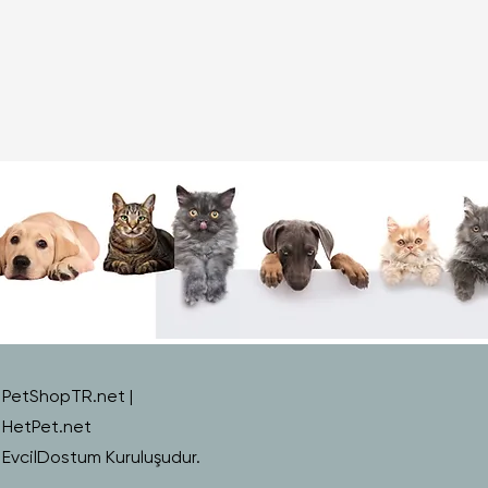
PetShopTR.net |
HetPet.net
EvcilDostum Kuruluşudur.