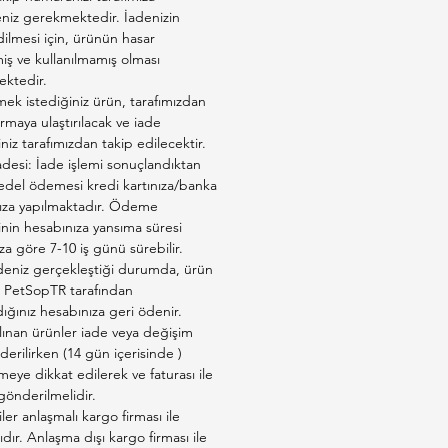
eniz gerekmektedir. İadenizin
ilmesi için, ürünün hasar
ş ve kullanılmamış olması
ktedir.
ek istediğiniz ürün, tarafımızdan
firmaya ulaştırılacak ve iade
iniz tarafımızdan takip edilecektir.
adesi: İade işlemi sonuçlandıktan
edel ödemesi kredi kartınıza/banka
ıza yapılmaktadır. Ödeme
inin hesabınıza yansıma süresi
a göre 7-10 iş günü sürebilir.
deniz gerçekleştiği durumda, ürün
ız PetSopTR tarafından
ığınız hesabınıza geri ödenir.
lınan ürünler iade veya değişim
derilirken (14 gün içerisinde )
eye dikkat edilerek ve faturası ile
 gönderilmelidir.
er anlaşmalı kargo firması ile
ıdır. Anlaşma dışı kargo firması ile