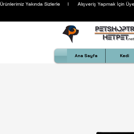
Ürünlerimiz Yakında Sizlerle     I      Alışveriş Yapmak İçin Üyeli
Ana Sayfa
Kedi