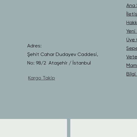
Ana 
İleti
Hakk
Yeni 
Üye G
Adres:
Sep
Şehit Cahar Dudayev Caddesi,
Vete
No: 98/2 Ataşehir / İstanbul
Mama
Bilg
Kargo Takip