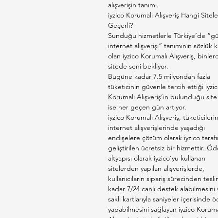
alışverişin tanımı.
iyzico Korumalı Alışveriş Hangi Sitel
Geçerli?
Sunduğu hizmetlerle Türkiye’de “gü
internet alışverişi” tanımının sözlük ka
olan iyzico Korumalı Alışveriş, binler
sitede seni bekliyor.
Bugüne kadar 7.5 milyondan fazla
tüketicinin güvenle tercih ettiği iyzi
Korumalı Alışveriş’in bulunduğu site 
ise her geçen gün artıyor.
iyzico Korumalı Alışveriş, tüketicileri
internet alışverişlerinde yaşadığı
endişelere çözüm olarak iyzico taraf
geliştirilen ücretsiz bir hizmettir. 
altyapısı olarak iyzico’yu kullanan
sitelerden yapılan alışverişlerde,
kullanıcıların sipariş sürecinden tesl
kadar 7/24 canlı destek alabilmesini 
saklı kartlarıyla saniyeler içerisinde
yapabilmesini sağlayan iyzico Koruma