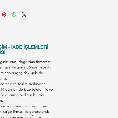
İM - İADE İŞLEMLERİ
SI
iğiniz ürün, doğrudan firmamız
an size kargoyla gönderilecektir.
emlerinizi aşağıdaki şekilde
ınız:
adresinize teslim tarihinden
 14 gün içinde bize telefon ile ve
ile durumu bildiren bir mail
nız.
nuz sonrasında ise ürünü bize
en kargo firması ile göndererek
kip numaranızı tarafımıza