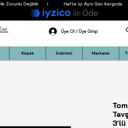
k Zorunlu Değildir      I           Hafta İçi Aynı Gün Kargoda      
Üye Ol / Üye Girişi
Köpek
İndirimli
Markalar
T
Tom
Tavş
3'lü