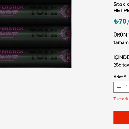
Stok k
HETP
₺70,
ÜRÜN T
tamaml
İÇİNDEK
(%6 tav
%95), 
Adet
*
ANALİT
Ham pr
Tükendi
Ham ya
Ham kü
Ham lif
Nem: 