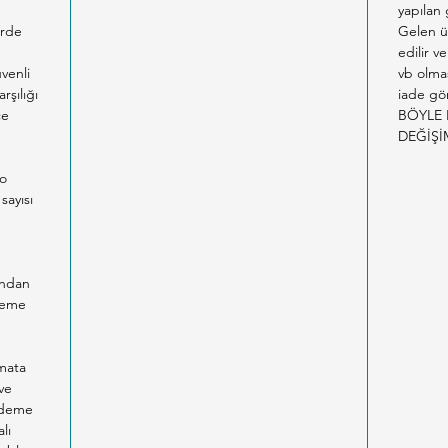
yapılan
erde
Gelen ü
edilir v
venli
vb olma
rşılığı
iade gön
ce
BÖYLE 
DEĞİŞİ
co
sayısı
n
ından
Ödeme
imata
ve
 ödeme
lı