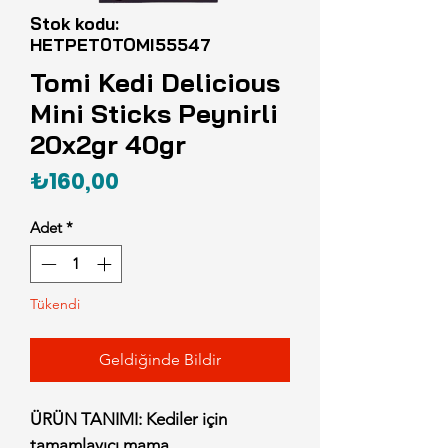
Stok kodu:
HETPET0TOMI55547
Tomi Kedi Delicious
Mini Sticks Peynirli
20x2gr 40gr
Fiyat
₺160,00
Adet
*
Tükendi
Geldiğinde Bildir
ÜRÜN TANIMI: Kediler için
tamamlayıcı mama