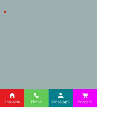
Alışveriş, ürünle ilgili herhangi bir
problem yaşanması durumunda
iptal/iade süreçlerinde tüketicilerin
haklarını korumaktadır.
Kargo Takip
Adres:
Anasayfa
Phone
WhatsApp
Sepetim
Şehit Cahar Dudayev
Caddesi,
No: 98/2 Ataşehir /
İstanbul