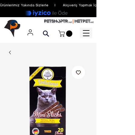
Ürünlerimiz Yakında Sizlerle     I      Alışveriş Yapmak İçin Üyelik Zorunlu Değildir